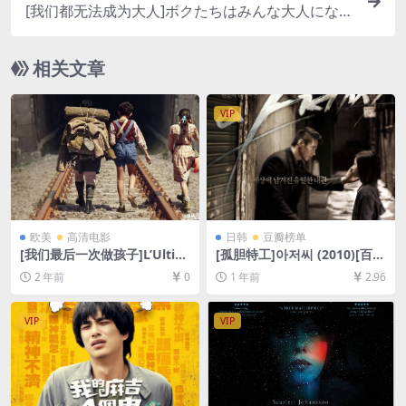
[我们都无法成为大人]ボクたちはみんな大人になれ
なかった (2021)[百度网盘+夸克网盘1080P超清未
删减资源][网盘在线播放/下载][MP4/8.3GB][中文字
相关文章
幕]
VIP
欧美
高清电影
日韩
豆瓣榜单
[我们最后一次做孩子]L’Ultim
[孤胆特工]아저씨 (2010)[百度
a Volta Che Siamo Stati Ba
网盘+夸克网盘1080P超清未
2 年前
0
1 年前
2.96
mbini (2023)[百度网盘+夸克
删减资源][网盘在线播放/下
网盘1080P超清未删减资源]
载][MP4/8.2GB][中文字幕]
[网盘在线播放/下载][MP4/6.
VIP
VIP
9GB][中英字幕]