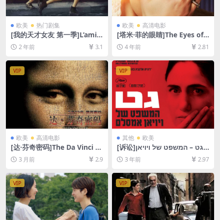
欧美
热门剧集
欧美
高清电影
[我的天才女友 第一季]L’amic
[塔米·菲的眼睛]The Eyes of T
a geniale Season 1 (2018)
ammy Faye (2021)[百度网盘
2 年前
3.1
4 年前
2.81
[百度网盘+夸克网盘1080P超
+迅雷云盘资源1080P超清未
清未删减资源][网盘在线播放/
删减][MP4/8.2GB][中文字幕]
下载][MP4/28GB][中文字幕]
VIP
VIP
欧美
高清电影
其他
欧美
[达·芬奇密码]The Da Vinci C
[诉讼]גט – המשפט של ויויאן
ode (2006)[百度网盘+夸克网
אמסאלם (2014)[百度网盘+夸
3 月前
2.9
3 年前
2.97
盘1080P超清未删减资源][网
克网盘1080P超清未删减资源]
盘在线播放/下载][MP4/12G
[网盘在线播放/下载][MP4/4.
B][中英字幕]
2GB][中文字幕]
VIP
VIP