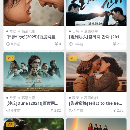
华语
高清电影
日韩
豆瓣榜单
[日掛中天](2025)[百度网盘
[走到尽头]끝까지 간다 (2014)
+夸克网盘2160P超清未删减
[百度网盘+夸克网盘1080P超
8 月前
0
3 年前
2.83
资源][网盘在线播放/下载][MP
清未删减资源][网盘在线播放/
4/7GB][中文字幕]
下载][MP4/4.5GB][韩语中字]
VIP
VIP
欧美
高清电影
欧美
高清电影
[沙丘]Dune (2021)[百度网盘
[告诉蜜蜂]Tell It to the Bees
+迅雷云盘资源1080P超清未
(2018)[百度网盘+夸克网盘10
4 年前
2.82
1 年前
2.92
删减][MP4/9.9GB][中英字幕]
80P超清未删减资源][网盘在
线播放/下载][MP4/7.8GB][中
英字幕]
VIP