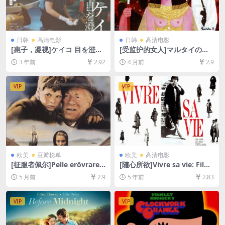
日韩
高清电影
日韩
高清电影
[惠子，凝视]ケイコ 目を澄ま
[受监护的女人]マルタイの女
せて (2022)[百度网盘+迅雷云
(1997)[百度网盘+夸克网盘10
3 年前
2.92
4 月前
2.9
盘资源1080P超清未删减][MP
80P超清未删减资源][网盘在
4/6GB][日语中字]
线播放/下载][MP4/8.7GB][中
文字幕]
VIP
VIP
欧美
豆瓣榜单
欧美
高清电影
[征服者佩尔]Pelle erövraren
[随心所欲]Vivre sa vie: Film
(1987)[百度网盘+夸克网盘10
en douze tableaux (1962)
5 月前
2.9
5 年前
2.83
80P超清未删减资源][网盘在
[百度网盘+迅雷云盘资源1080
线播放/下载][MP4/10GB][中
P超清未删减][MP4/5.3GB][中
文字幕]
英字幕]
VIP
VIP