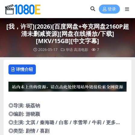
登录
[我，许可](2026)[百度网盘+夸克网盘2160P超
清未删减资源][网盘在线播放/下载]
[MKV/15GB][中文字幕]
2026-05-17
华语
高清电影
7
详情介绍
◎导演: 杨荔钠
◎编剧: 游晓颖
◎主演: 文淇 / 秦海璐 / 白客 / 李雪琴 / 牛莉 / 更多…
◎类型: 剧情 / 喜剧