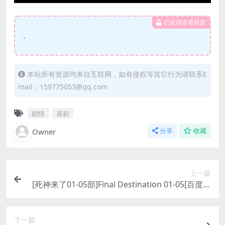
已获得查看权限
.
本站所有资源均来自互联网，如有侵权等其它行为请联系E
mail：159775053@qq.com
剧情
喜剧
Owner
分享
收藏
上一篇
[死神来了01-05部]Final Destination 01-05[百度网
盘+夸克网盘1080P超清未删减资源][网盘在线播放/
下载][MP4/29GB][中英字幕]
下一篇