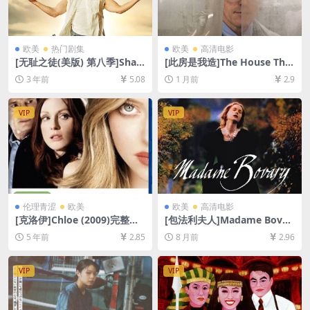
欧美
热门剧集
欧美
高清电影
[无耻之徒(美版) 第八季]Sha
[此房是我造]The House That
meless Season 8 (2017)[百
Jack Built (2018)[百度网盘
3 年前
5.08
1 月前
2.9
度网盘+夸克网盘1080P超清
+夸克网盘1080P超清未删减
未删减资源][网盘在线播放/下
资源][网盘在线播放/下载][MP
载][MP4/30GB][中英字幕]
4/9.9GB][中英字幕]
VIP
VIP
伦理青涩
欧美
欧美
高清电影
[克洛伊]Chloe (2009)完整版
[包法利夫人]Madame Bovar
[百度网盘+迅雷云盘资源1080
y (1991)[百度网盘+夸克网盘1
5 年前
2.85
8 月前
2.96
P超清未删减][MP4/5.8GB][中
080P超清未删减资源][网盘在
英字幕]
线播放/下载][MP4/10GB][中
文字幕]
VIP
VIP