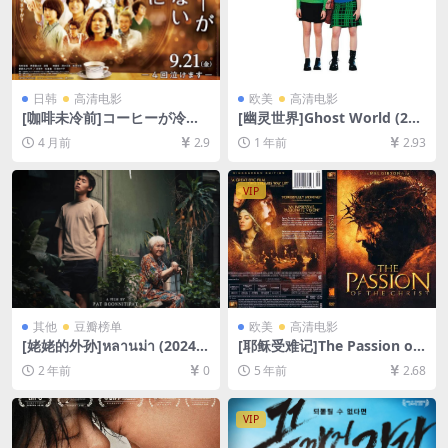
日韩
高清电影
欧美
高清电影
[咖啡未冷前]コーヒーが冷め
[幽灵世界]Ghost World (200
ないうちに (2018)[百度网盘
1)[百度网盘+夸克网盘1080P
4 月前
2.9
1 年前
2.93
+夸克网盘1080P超清未删减
超清未删减资源][网盘在线播
资源][网盘在线播放/下载][MP
放/下载][MP4/7.7GB][中文字
4/7.9GB][中文字幕]
幕]
VIP
其他
豆瓣榜单
欧美
高清电影
[姥姥的外孙]หลานม่า (2024)
[耶稣受难记]The Passion of
[百度网盘+夸克网盘1080P超
the Christ (2004)127min[百
2 年前
0
5 年前
2.68
清未删减资源][网盘在线播放/
度网盘+迅雷云盘资源1080P
下载][MP4/8GB][中文字幕]
超清未删减][MP4/8.1GB][原
声中字]
VIP