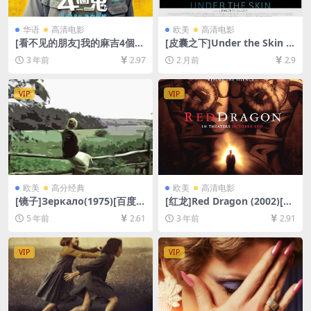
华语
高清电影
欧美
高清电影
[看不见的朋友]我的麻吉4個鬼
[皮囊之下]Under the Skin (2
(2023)[百度网盘+夸克网盘10
013)[百度网盘+夸克网盘1080
3 年前
2.97
2 月前
2.9
80P超清未删减资源][网盘在
P超清未删减资源][网盘在线播
线播放/下载][MP4/4.1GB][中
放/下载][MP4/7GB][中英字
文字幕]
幕]
VIP
VIP
欧美
高分经典
欧美
高清电影
[镜子]Зеркало(1975)[百度网
[红龙]Red Dragon (2002)[百
盘+夸克网盘+迅雷云盘资源10
度网盘+夸克网盘1080P超清
5 年前
2.61
3 年前
2.91
80P超清未删减][MP4/6.9GB]
未删减资源][网盘在线播放/下
[中文字幕]
载][MP4/7.7GB][中英字幕]
VIP
VIP