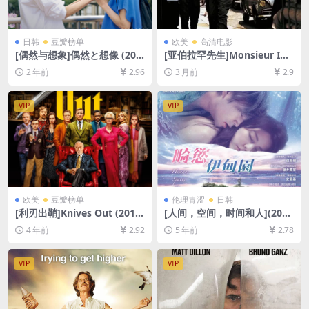
日韩
豆瓣榜单
欧美
高清电影
[偶然与想象]偶然と想像 (202
[亚伯拉罕先生]Monsieur Ibr
1)[百度网盘+夸克网盘1080P
ahim et les fleurs du Coran
2 年前
2.96
3 月前
2.9
超清未删减资源][网盘在线播
(2003)[百度网盘+夸克网盘10
放/下载][MP4/9.2GB][中文字
80P超清未删减资源][网盘在
幕]
线播放/下载][MP4/6GB][中文
VIP
VIP
字幕]
欧美
豆瓣榜单
伦理青涩
日韩
[利刃出鞘]Knives Out (2019)
[人间，空间，时间和人](201
[百度网盘+迅雷云盘资源1080
8)[百度网盘+迅雷云盘资源10
4 年前
2.92
5 年前
2.78
P超清未删减][MP4/7GB][中
80P超清未删减][MP4/6.4GB]
英字幕]
[韩语繁体中字]【视频文件+防
和谐压缩包（含解压密码）】
VIP
VIP