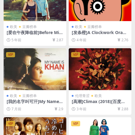
欧美
豆瓣榜单
欧美
豆瓣榜单
[爱在午夜降临前]Before Mid
[发条橙]A Clockwork Orang
night (2013)[百度网盘+迅雷
e (1971)[百度网盘+迅雷云盘
5 年前
2.87
4 年前
2.76
云盘资源1080P超清未删减]
资源1080P超清未删减][MP4/
[MP4/6.9GB][中英字幕]
8.7GB][中英字幕]
VIP
VIP
欧美
豆瓣榜单
伦理青涩
欧美
[我的名字叫可汗]My Name I
[高潮]Climax (2018)[百度网
s Khan (2010)[百度网盘+夸
盘+夸克网盘1080P超清未删
7 月前
2.9
3 年前
2.88
克网盘1080P超清未删减资源]
减资源][网盘在线播放/下载]
[网盘在线播放/下载][MP4/12
[MP4/6GB][中文字幕]
GB][中英字幕]
VIP
VIP