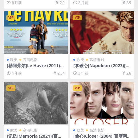
6 月前
2.9
2 月前
2.9
清未删减资源][网盘在线播放/
清未删减资源][网盘在线播放/
下载][MP4/6GB][中文字幕]
下载][MP4/7.8GB][中文字幕]
VIP
VIP
欧美
高清电影
欧美
高清电影
[勒阿弗尔]Le Havre (2011)
[拿破仑]Napoleon (2023)[百
[百度网盘+迅雷云盘资源1080
度网盘+夸克网盘1080P超清
4 年前
2.84
3 年前
2.8
P超清未删减][MP4/6GB][中
未删减资源][网盘在线播放/下
文字幕]
载][MP4/10GB][官方中英字
幕]
VIP
VIP
欧美
高清电影
欧美
高清电影
[记忆]Memoria (2021)[百度
[偷心]Closer (2004)[百度网盘