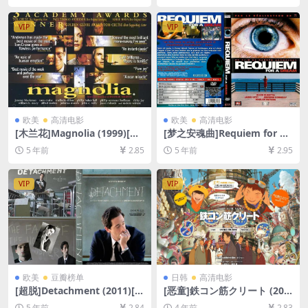
4/7GB][中文字幕]
资源1080P超清未删减][MP4/
8GB][中英字幕]
VIP
VIP
欧美
高清电影
欧美
高清电影
[木兰花]Magnolia (1999)[百
[梦之安魂曲]Requiem for a
度网盘+迅雷云盘资源1080P
Dream (2000)[百度网盘+夸
5 年前
2.85
5 年前
2.95
超清未删减][MP4/10GB][中
克网盘+迅雷云盘资源1080P
英字幕]
超清未删减][MP4/6GB][中英
字幕]
VIP
VIP
欧美
豆瓣榜单
日韩
高清电影
[超脱]Detachment (2011)[百
[恶童]鉄コン筋クリート (200
度网盘+迅雷云盘资源1080P
6)[百度网盘+迅雷云盘资源10
5 年前
2.84
4 年前
2.83