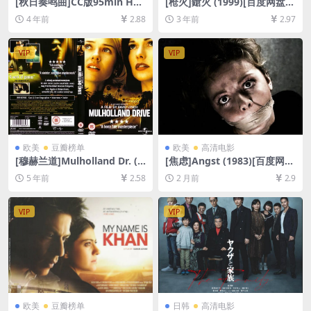
[秋日奏鸣曲]CC版95min Hös
[枪火]鎗火 (1999)[百度网盘
tsonaten (1978)[百度网盘
+夸克网盘DVD9原盘高清未删
4 年前
2.88
3 年前
2.97
+迅雷云盘资源1080P超清未
减资源][网盘在线播放/下载]
删减][MP4/5.8GB][中文字幕]
[MP4/6.6GB][粤语中字]
VIP
VIP
欧美
豆瓣榜单
欧美
高清电影
[穆赫兰道]Mulholland Dr. (2
[焦虑]Angst (1983)[百度网盘
001)[百度网盘+夸克网盘+迅
+夸克网盘1080P超清未删减
5 年前
2.58
2 月前
2.9
雷云盘资源1080P超清未删减]
资源][网盘在线播放/下载][MP
[MP4/9.4GB][中英字幕]
4/5.9GB][中文字幕]
VIP
VIP
欧美
豆瓣榜单
日韩
高清电影