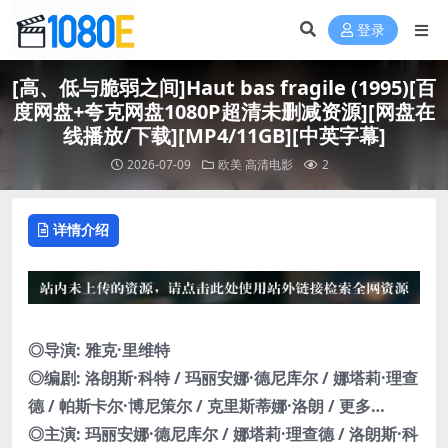
登录
[高、低与脆弱之间]Haut bas fragile (1995)[百
度网盘+夸克网盘1080P超清未删减资源][网盘在
线播放/下载][MP4/11GB][中英字幕]
2026-07-09
欧美
高清电影
2
详情介绍
◎导演: 雅克·里维特
◎编剧: 洛朗斯·科特 / 玛丽安娜·德尼库尔 / 娜塔莉·理查
德 / 帕斯卡尔·博尼策尔 / 克里斯蒂娜·洛朗 / 更多…
◎主演: 玛丽安娜·德尼库尔 / 娜塔莉·理查德 / 洛朗斯·科