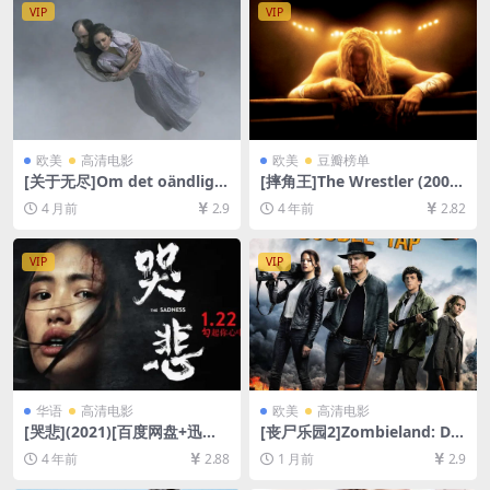
4/4.6GB][中文字幕]
VIP
VIP
欧美
高清电影
欧美
豆瓣榜单
[关于无尽]Om det oändliga
[摔角王]The Wrestler (2008)
(2019)[百度网盘+夸克网盘10
[百度网盘+迅雷云盘资源1080
4 月前
2.9
4 年前
2.82
80P超清未删减资源][网盘在
P超清未删减][MP4/7GB][中
线播放/下载][MP4/4.9GB][中
英字幕]
文字幕]
VIP
VIP
华语
高清电影
欧美
高清电影
[哭悲](2021)[百度网盘+迅雷
[丧尸乐园2]Zombieland: Do
云盘资源1080P超清未删减]
uble Tap (2019)[百度网盘+夸
4 年前
2.88
1 月前
2.9
[MP4/6.4GB][国语中字]
克网盘1080P超清未删减资源]
[网盘在线播放/下载][MP4/6.