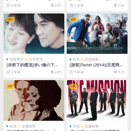
网盘+迅雷云盘资源1080P超
+夸克网盘1080P超清未删减
3 年前
2.91
2 年前
2.96
清未删减][MP4/7GB][中英字
资源][网盘在线播放/下载][MP
幕]
4/6.7GB][中英字幕]
VIP
VIP
伦理青涩
日本青涩
欧美
高清电影
[赤桥下的暖流]赤い橋の下の
[游客]Turist (2014)[百度网盘
ぬるい水 (2001)[百度网盘+迅
+迅雷云盘资源1080P超清未
3 年前
2.85
5 年前
0.15
雷云盘资源1080P超清未删减]
删减][MP4/7.8GB][中英字幕]
[MP4/7GB][日语中字]
VIP
VIP
欧美
豆瓣榜单
华语
豆瓣榜单