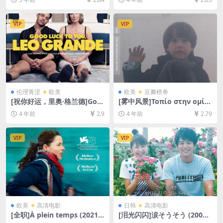
超清未删减][MP4/6.2GB][中
80P超清未删减][MP4/6.8GB]
英字幕]
[日语中字]
VIP
VIP
伦理青涩
欧美
欧美
豆瓣榜单
[祝你好运，里奥·格兰德]Goo
[雾中风景]Τοπίο στην ομίχ
d Luck to You, Leo Grande
λη (1988)[百度网盘+迅雷云
4 年前
2.9
4 年前
2.79
(2022)[百度网盘+迅雷云盘资
盘资源1080P超清][MP4/7.7G
源1080P超清未删减][MP4/5.
B][中文字幕]
9GB][中文字幕]【手机无法在
VIP
VIP
线播放，请下载防和谐压缩包
（含解压密码）】
欧美
高清电影
日韩
高清电影
[全职]À plein temps (2021)
[泪光闪闪]涙そうそう (2006)
[百度网盘+夸克网盘1080P超
[百度网盘+夸克网盘1080P超