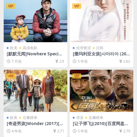
8GB][中英字幕]
VIP
VIP
欧美
高清电影
伦理青涩
日韩
[默默无闻]Nowhere Special
[撒玛利亚女孩]사마리아 (200
(2020)[百度网盘+夸克网盘10
4)[百度云+迅雷云盘资源未删
7 月前
2.9
5 年前
2.62
80P超清未删减资源][网盘在
减DVD高清][MP4/5.7GB][韩
线播放/下载][MP4/7GB][中文
语中字]
字幕]
VIP
VIP
欧美
豆瓣榜单
华语
豆瓣榜单
[奇迹男孩]Wonder (2017)[百
[让子弹飞](2010)[百度网盘
度网盘+迅雷云盘资源1080P
+迅雷云盘资源1080P超清未
4 年前
2.71
5 年前
2.79
超清未删减][MP4/8GB][中英
删减][MP4/8.5GB][中文字幕]