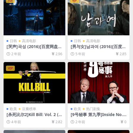
VIP
VIP
日韩
高清电影
日韩
高清电影
[哭声]곡성 (2016)[百度网盘
[男与女]남과여 (2016)[百度网
+夸克网盘1080P超清未删减
盘+迅雷云盘资源1080P超清
2 年前
2.96
5 年前
2.85
资源][网盘在线播放/下载][MP
未删减][MP4/6.6GB][韩语中
4/10GB][中文字幕]
字]
VIP
欧美
豆瓣榜单
欧美
热门剧集
[杀死比尔2]Kill Bill: Vol. 2 (2
[9号秘事 第九季]Inside No. 9
004)[百度网盘+迅雷云盘资源
Season 9 (2024)[百度网盘
4 年前
2.82
2 年前
0
1080P超清未删减][MP4/8.8G
+夸克网盘1080P超清未删减
B][中英字幕]
资源][网盘在线播放/下载][MP