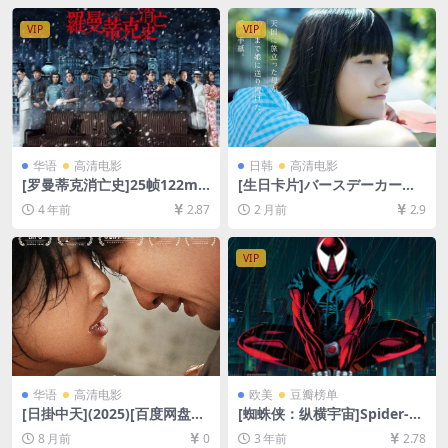
字幕]
VIP
VIP
华语
高清电影
日韩
高清电影
[罗曼蒂克消亡史]25帧122mi
[生日卡片]バースデーカード
n 与24帧125min版本一致 (2
(2016)[百度网盘+夸克网盘10
4 年前
2.87
2 月前
2.9
016)[百度网盘+迅雷云盘资源
80P超清未删减资源][网盘在
1080P超清未删减][MP4/7G
线播放/下载][MP4/8GB][中文
B][中文字幕]
字幕]
VIP
华语
高清电影
欧美
豆瓣榜单
[日掛中天](2025)[百度网盘
[蜘蛛侠：纵横宇宙]Spider-M
+夸克网盘2160P超清未删减
an: Across the Spider-Vers
8 月前
0
3 年前
2.78
资源][网盘在线播放/下载][MP
e (2023)[百度网盘+迅雷云盘