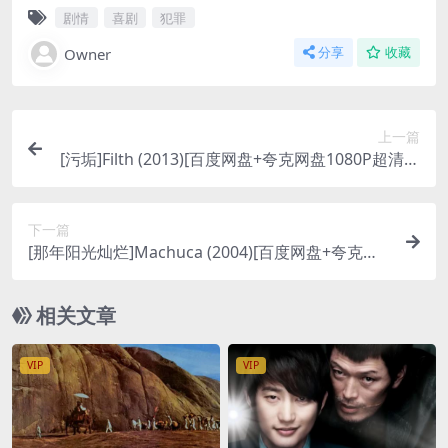
剧情
喜剧
犯罪
Owner
分享
收藏
上一篇
[污垢]Filth (2013)[百度网盘+夸克网盘1080P超清未
删减资源][网盘在线播放/下载][MP4/6GB][中英字
幕]
下一篇
[那年阳光灿烂]Machuca (2004)[百度网盘+夸克网
盘1080P超清未删减资源][网盘在线播放/下载][MP
4/6.6G][中文字幕]
相关文章
VIP
VIP