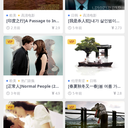
欧美
高清电影
日韩
高清电影
[印度之行]A Passage to Indi
[我是杀人犯]내가 살인범이다
a (1985)[百度网盘+夸克网盘1
(2012)[百度网盘+迅雷云盘资
2 月前
2.9
5 年前
2.73
080P超清未删减资源][网盘在
源1080P超清未删减][MP4/7.
线播放/下载][MP4/10GB][中
7GB][韩语中字]
文字幕]
VIP
VIP
欧美
热门剧集
伦理青涩
日韩
[正常人]Normal People (202
[春夏秋冬又一春]봄 여름 가을
0)[百度网盘+夸克网盘1080P
겨울 그리고 봄 (2003)[百度网
3 年前
4.9
5 年前
2.8
超清未删减资源][网盘在线播
盘+迅雷云盘资源1080P超清
放/下载][MP4/24GB][中英字
未删减][MP4/6.4GB][韩语中
幕]
字]
VIP
VIP