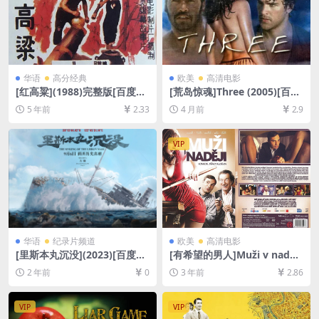
华语
高分经典
欧美
高清电影
[红高粱](1988)完整版[百度网
[荒岛惊魂]Three (2005)[百度
盘+夸克网盘+迅雷云盘资源10
网盘+夸克网盘1080P超清未
5 年前
2.33
4 月前
2.9
80P超清未删减][MP4/5.6GB]
删减资源][网盘在线播放/下
[国语中字]
载][MP4/6GB][中文字幕]
VIP
华语
纪录片频道
欧美
高清电影
[里斯本丸沉没](2023)[百度网
[有希望的男人]Muži v naději
盘+夸克网盘1080P/4K超清未
(2011)[百度网盘+迅雷云盘资
2 年前
0
3 年前
2.86
删减资源][网盘在线播放/下
源1080P超清未删减][MP4/6.
载][MP4/2.6GB/22GB][中文
8GB][中英字幕]
字幕]
VIP
VIP