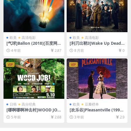
欧美
高清电影
欧美
高清电影
[气球]Ballon (2018)[百度网盘
[利刃出鞘3]Wake Up Dead
+迅雷云盘资源1080P超清未
Man: A Knives Out Mystery‎
4 年前
2.87
8 月前
0
删减][MP4/8GB][中文字幕]
(2025)[百度网盘+夸克网盘10
80P+4K超清未删减资源][网盘
在线播放/下载][MP4/8GB/13
VIP
VIP
GB][中文字幕]
日韩
高分经典
欧美
豆瓣榜单
[哪啊哪啊神去村]WOOD JO
[欢乐谷]Pleasantville (1998)
B！神去なあなあ日常 (2014)
[百度网盘+夸克网盘1080P超
5 年前
2.68
3 年前
2.9
[百度网盘+夸克网盘+迅雷云
清未删减资源][网盘在线播放/
盘资源1080P超清未删减][MP
下载][MP4/7.7GB][中文字幕]
4/7.5GB][日语中字]