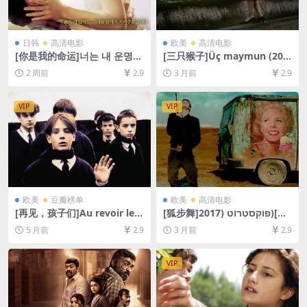
日韩
高清电影
欧美
高清电影
[你是我的命运]너는 내 운명
[三只猴子]Üç maymun (200
(2005)[百度网盘+夸克网盘10
8)[百度网盘+夸克网盘1080P
2 周前
2.9
3 月前
2.9
80P超清未删减资源][网盘在
超清未删减资源][网盘在线播
线播放/下载][MP4/8GB][中文
放/下载][MP4/6.8GB][中文字
字幕]
幕]
VIP
VIP
欧美
豆瓣榜单
欧美
高清电影
[再见，孩子们]Au revoir les
[狐步舞]פוֹקְסטְרוֹט (2017)[百
enfants (1987)[百度网盘+夸
度网盘+夸克网盘1080P超清
5 月前
2.9
3 月前
2.9
克网盘1080P超清未删减资源]
未删减资源][网盘在线播放/下
[网盘在线播放/下载][MP4/6.
载][MP4/7.3GB][中文字幕]
6GB][中文字幕]
VIP