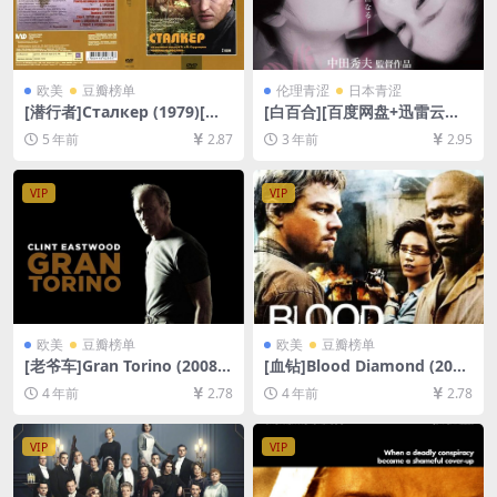
欧美
豆瓣榜单
伦理青涩
日本青涩
[潜行者]Сталкер (1979)[百
[白百合][百度网盘+迅雷云盘
度网盘+夸克网盘+迅雷云盘资
资源1080P超清未删减][MP4/
5 年前
2.87
3 年前
2.95
源1080P超清][MP4/10GB][中
4GB][日语中字]【手机/平板无
文字幕]
法在线播放，请使用电脑下载
防和谐压缩包（含解压密
VIP
VIP
码）】
欧美
豆瓣榜单
欧美
豆瓣榜单
[老爷车]Gran Torino (2008)
[血钻]Blood Diamond (200
[百度网盘+夸克网盘+迅雷云
6)[百度网盘+迅雷云盘资源10
4 年前
2.78
4 年前
2.78
盘资源1080P超清未删减][MP
80P超清未删减][MP4/10GB]
4/7.5GB][中英字幕]
[中英字幕]
VIP
VIP