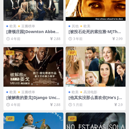
欧美
豆瓣榜单
其他
欧美
[唐顿庄园]Downton Abbey
[被投石处死的索拉雅·M]The
(2019)[百度网盘+迅雷云盘资
Stoning of Soraya M. (200
4 年前
2.88
3 年前
2.99
源1080P超清未删减][MP4/7.
8)[百度网盘+夸克网盘1080P
8GB][中英字幕]
超清资源][网盘在线播放/下
载][MP4/7.4GB][中文字幕]
VIP
VIP
欧美
豆瓣榜单
欧美
高清电影
[被解救的姜戈]Django Unch
[他其实没那么喜欢你]He’s Ju
ained (2012)[百度网盘+迅雷
st Not That Into You (2009)
4 年前
2.88
5 月前
2.9
云盘资源1080P超清未删减]
[百度网盘+夸克网盘1080P超
[MP4/10GB][中英字幕]
清未删减资源][网盘在线播放/
下载][MP4/7.8GB][中文字幕]
VIP
VIP