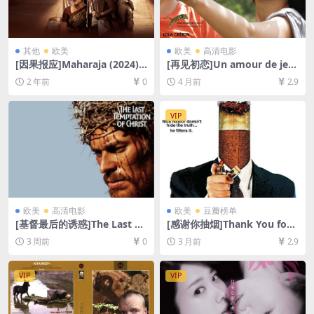
其他
欧美
欧美
高清电影
[因果报应]Maharaja (2024)
[再见初恋]Un amour de jeu
[百度网盘+夸克网盘1080P超
nesse (2011)[百度网盘+夸克
2 年前
0
4 月前
2.9
清未删减资源][网盘在线播放/
网盘1080P超清未删减资源]
下载][MP4/9.9GB][中英字幕]
[网盘在线播放/下载][MP4/7.
6GB][中文字幕]
VIP
欧美
高清电影
欧美
豆瓣榜单
[基督最后的诱惑]The Last Te
[感谢你抽烟]Thank You for
mptation of Christ (1988)
Smoking (2005)[百度网盘
3 周前
0
3 月前
2.9
[百度网盘+夸克网盘1080P超
+夸克网盘1080P超清未删减
清未删减资源][网盘在线播放/
资源][网盘在线播放/下载][MP
下载][MP4/11GB][中英字幕]
4/5.8GB][中英字幕]
VIP
VIP