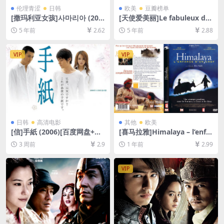
伦理青涩
日韩
欧美
豆瓣榜单
[撒玛利亚女孩]사마리아 (200
[天使爱美丽]Le fabuleux des
4)[百度云+迅雷云盘资源未删
tin d’Amélie Poulain (2001)
5 年前
2.62
5 年前
2.88
减DVD高清][MP4/5.7GB][韩
[百度网盘+迅雷云盘资源1080
语中字]
P超清未删减][MP4/8.0GB][中
法字幕]
VIP
VIP
日韩
高清电影
其他
欧美
[信]手紙 (2006)[百度网盘+夸
[喜马拉雅]Himalaya – l’enfa
克网盘1080P超清未删减资源]
nce d’un chef (1999)[百度网
3 周前
2.9
1 年前
2.99
[网盘在线播放/下载][MP4/8.
盘+夸克网盘1080P超清未删
2GB][中文字幕]
减资源][网盘在线播放/下载]
[MP4/7GB][中文字幕]
VIP