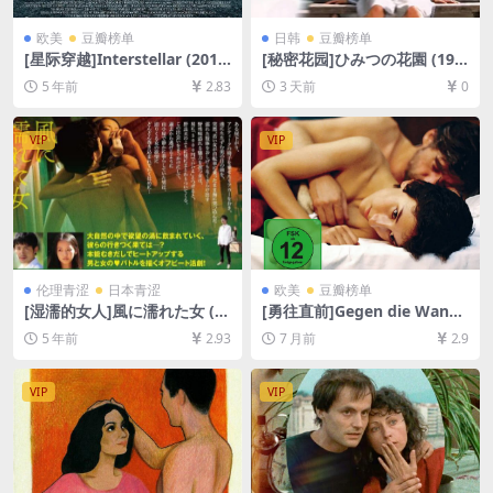
欧美
豆瓣榜单
日韩
豆瓣榜单
[星际穿越]Interstellar (201
[秘密花园]ひみつの花園 (199
4)[百度网盘+迅雷云盘资源10
7)[百度网盘+夸克网盘1080P
5 年前
2.83
3 天前
0
80P超清未删减][MP4/11GB]
超清未删减资源][网盘在线播
[中英字幕]
放/下载][MP4/5.6GB][中文字
幕]
VIP
VIP
伦理青涩
日本青涩
欧美
豆瓣榜单
[湿濡的女人]風に濡れた女 (2
[勇往直前]Gegen die Wand
016)[百度网盘+夸克网盘+迅
(2004)[百度网盘+夸克网盘10
5 年前
2.93
7 月前
2.9
雷云盘资源1080P超清未删减]
80P超清未删减资源][网盘在
[MP4/4.7GB][日语中字]【手
线播放/下载][MP4/8GB][中英
机在线无法观看，请下载防和
字幕]
VIP
VIP
谐压缩包（含解压密码）】