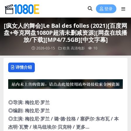
登录
[疯女人的舞会]Le Bal des folles (2021)[百度网
盘+夸克网盘1080P超清未删减资源][网盘在线播
放/下载][MP4/7.5GB][中文字幕]
2026-03-15
欧美
高清电影
10
详情介绍
◎导演: 梅拉尼·罗兰
◎编剧: 梅拉尼·罗兰
◎主演: 梅拉尼·罗兰 / 璐·德·拉格 / 塞萨尔·东布瓦 / 本
杰明·瓦赞 / 埃马纽埃尔·贝克特 / 更多…