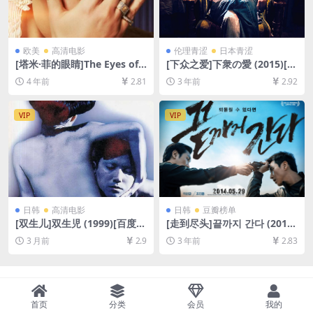
欧美
高清电影
伦理青涩
日本青涩
[塔米·菲的眼睛]The Eyes of T
[下众之爱]下衆の愛 (2015)[百
ammy Faye (2021)[百度网盘
度网盘+迅雷云盘资源1080P
4 年前
2.81
3 年前
2.92
+迅雷云盘资源1080P超清未
超清未删减][MP4/2.6GB][中
删减][MP4/8.2GB][中文字幕]
文字幕]
VIP
VIP
日韩
高清电影
日韩
豆瓣榜单
[双生儿]双生児 (1999)[百度网
[走到尽头]끝까지 간다 (2014)
盘+夸克网盘1080P超清未删
[百度网盘+夸克网盘1080P超
3 月前
2.9
3 年前
2.83
减资源][网盘在线播放/下载]
清未删减资源][网盘在线播放/
[MP4/5.3GB][中文字幕]
下载][MP4/4.5GB][韩语中字]
首页
分类
会员
我的