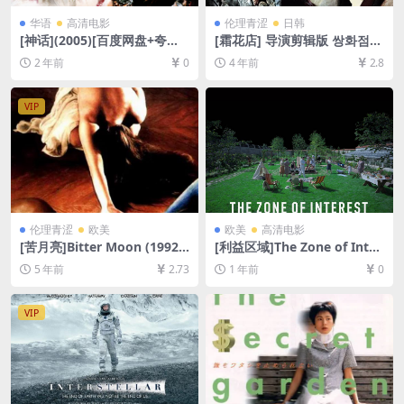
华语
高清电影
伦理青涩
日韩
[神话](2005)[百度网盘+夸克
[霜花店] 导演剪辑版 쌍화점
网盘1080P超清未删减资源]
(2008)[百度网盘+迅雷云盘资
2 年前
0
4 年前
2.8
[网盘在线播放/下载][MP4/8G
源1080P超清未删减][MP4/9
B][中文字幕]
GB][韩语中字]
VIP
伦理青涩
欧美
欧美
高清电影
[苦月亮]Bitter Moon (1992)
[利益区域]The Zone of Inter
[百度网盘+迅雷云盘资源1080
est (2023)[百度网盘+夸克网
5 年前
2.73
1 年前
0
P超清未删减][MP4/7.1GB][原
盘1080P超清未删减资源][网
声中字]【视频文件+防和谐压
盘在线播放/下载][MP4/7GB]
缩包（含解压密码）】
[中文字幕]
VIP