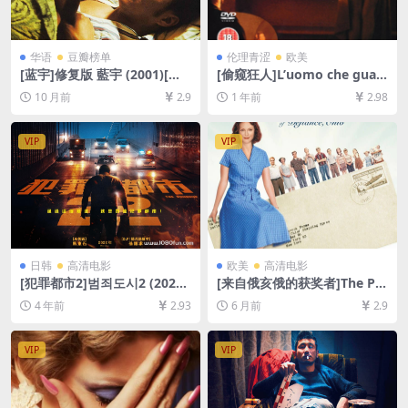
华语
豆瓣榜单
伦理青涩
欧美
[蓝宇]修复版 藍宇 (2001)[百
[偷窥狂人]L’uomo che guar
度网盘+夸克网盘资源1080P
da (1994)[百度网盘+夸克网盘
10 月前
2.9
1 年前
2.98
超清未删减][MP4/6.9GB][中
1080P超清未删减资源][网盘
文字幕]
下载][MP4/6.6GB][中文字幕]
【手机/平板无法在线播放，请
VIP
VIP
使用电脑下载防和谐压缩包
（含解压密码）】
日韩
高清电影
欧美
高清电影
[犯罪都市2]범죄도시2 (2022)
[来自俄亥俄的获奖者]The Pri
[百度网盘+迅雷云盘资源1080
ze Winner of Defiance, Ohi
4 年前
2.93
6 月前
2.9
P超清未删减][MP4/6GB][韩
o (2005)[百度网盘+夸克网盘1
语中字]
080P超清未删减资源][网盘在
线播放/下载][MP4/6.3GB][中
VIP
VIP
英字幕]