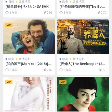
日韩
豆瓣榜单
欧美
豆瓣榜单
[鲭鱼罐头]サバカン SABAKA
[穿条纹睡衣的男孩]The Boy i
N (2022)[百度网盘+夸克网盘
n the Striped Pajamas (200
1 年前
2.96
5 年前
2.72
1080P超清未删减资源][网盘
8)[百度网盘+迅雷云盘资源10
在线播放/下载][MP4/4.8GB]
80P超清未删减][MP4/6.0GB]
[中文字幕]
[中英字幕]
VIP
VIP
欧美
高清电影
欧美
高清电影
[我的国王]Mon roi (2015)[百
[养蜂人]The Beekeeper (202
度网盘+夸克网盘1080P超清
4)[百度网盘+夸克网盘1080P
3 年前
2.82
3 年前
2.9
未删减资源][网盘在线播放/下
超清未删减资源][网盘在线播
载][MP4/8GB][中文字幕]
放/下载][MP4/6.8GB][中英字
幕]
VIP
VIP