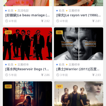
欧美
高清电影
欧美
豆瓣榜单
[好姻缘]Le beau mariage (1
[绿光]Le rayon vert (1986)
982)[百度网盘+迅雷云盘资源
[百度网盘+迅雷云盘资源1080
4 年前
2.92
4 年前
2.81
1080P超清未删减][MP4/6G
P超清未删减][MP4/5GB][中
B][中文字幕]
文字幕]
VIP
VIP
欧美
豆瓣榜单
欧美
豆瓣榜单
[落水狗]Reservoir Dogs (19
[勇士]Warrior (2011)[百度网
92)[百度网盘+夸克网盘+迅雷
盘+夸克网盘1080P超清未删
5 年前
2.86
3 年前
2.93
云盘资源1080P超清未删减]
减资源][网盘在线播放/下载]
[MP4/6.4GB][中英字幕]
[MP4/8.7GB][中英字幕]
VIP
VIP