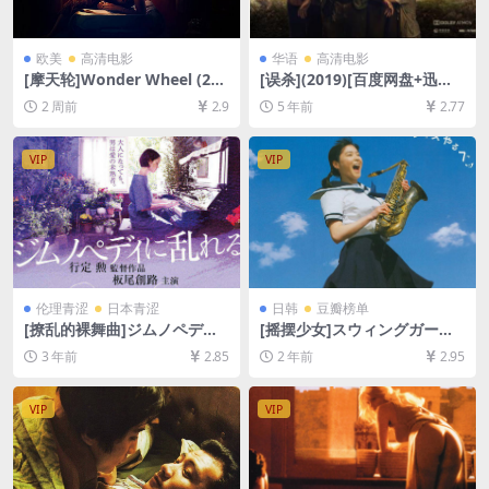
欧美
高清电影
华语
高清电影
[摩天轮]Wonder Wheel (201
[误杀](2019)[百度网盘+迅雷
7)[百度网盘+夸克网盘1080P
云盘资源1080P超清未删减]
2 周前
2.9
5 年前
2.77
超清未删减资源][网盘在线播
[MP4/7.4GB][原声中字]
放/下载][MP4/6.6GB][中英字
幕]
VIP
VIP
伦理青涩
日本青涩
日韩
豆瓣榜单
[撩乱的裸舞曲]ジムノペディ
[摇摆少女]スウィングガール
に乱れる (2016)[百度网盘+夸
ズ (2004)[百度网盘+夸克网盘
3 年前
2.85
2 年前
2.95
克网盘1080P超清未删减资源]
1080P超清未删减资源][网盘
[网盘在线播放/下载][MP4/4.
在线播放/下载][MP4/6.7GB]
9GB][日语中字]
[中文字幕]
VIP
VIP