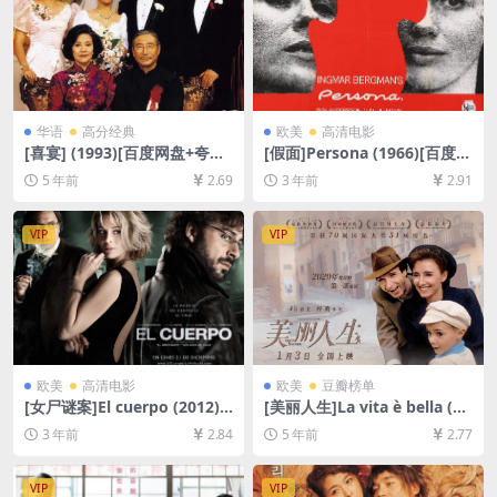
华语
高分经典
欧美
高清电影
[喜宴] (1993)[百度网盘+夸克
[假面]Persona (1966)[百度网
网盘+迅雷云盘资源1080P超
盘+迅雷云盘资源1080P超清
5 年前
2.69
3 年前
2.91
清未删减][MP4/5.5GB][原声
未删减][MP4/5GB][中文字幕]
中字]
VIP
VIP
欧美
高清电影
欧美
豆瓣榜单
[女尸谜案]El cuerpo (2012)
[美丽人生]La vita è bella (19
[百度网盘+迅雷云盘资源1080
97)[百度网盘+迅雷云盘资源1
3 年前
2.84
5 年前
2.77
P超清未删减][MP4/5GB][中
080P超清未删减][MP4/7.5G
文字幕]
B][原声中字]
VIP
VIP