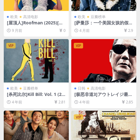
欧美
高清电影
欧美
豆瓣榜单
[屋顶人]Roofman (2025)[百
[萨曼莎：一个美国女孩的假
度网盘+夸克网盘1080P超清
期]Samantha: An American
9 月前
0
4 月前
2.9
未删减资源][网盘在线播放/下
Girl Holiday (2004)[百度网盘
载][MP4/8.6GB][中英字幕]
+夸克网盘1080P超清未删减
资源][网盘在线播放/下载][MP
VIP
VIP
4/5.8GB][中英字幕]
欧美
豆瓣榜单
日韩
高清电影
[杀死比尔]Kill Bill: Vol. 1 (20
[极恶非道3]アウトレイジ最終
03)[百度网盘+迅雷云盘资源1
章 (2017)[百度网盘+迅雷云盘
4 年前
2.81
4 年前
2.85
080P超清未删减][MP4/7GB]
资源1080P超清未删减][MP4/
[中英字幕]
6.7GB][日语中字]
VIP