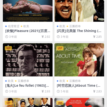
伦理青涩
欧美
欧美
豆瓣榜单
[欢愉]Pleasure (2021)[百度
[闪灵]北美版 The Shining (1
网盘+迅雷云盘1080P超清未
980)[百度网盘+夸克网盘+迅
3 年前
2.92
3 年前
2.85
删减资源][网盘下载][MP4/6.7
雷云盘资源1080P超清未删减]
GB][中英字幕]【手机/平板无
[MP4/9GB][中英字幕]
法在线播放，请使用电脑下载
VIP
VIP
防和谐压缩包（含解压密
码）】
欧美
豆瓣榜单
欧美
豆瓣榜单
[鬼火]Le feu follet (1963)[百
[时空恋旅人]About Time (20
度网盘+夸克网盘1080P超清
13)[百度网盘+迅雷云盘资源1
3 年前
2.93
5 年前
2.83
未删减资源][网盘在线播放/下
080P超清未删减][MP4/8.0G
载][MP4/7GB][中文字幕]
B][中英字幕]
VIP
VIP