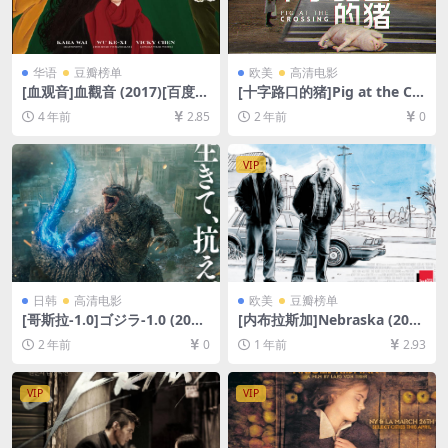
华语
豆瓣榜单
欧美
高清电影
[血观音]血觀音 (2017)[百度网
[十字路口的猪]Pig at the Cr
盘+夸克网盘+迅雷云盘资源10
ossing (2024)[百度网盘+夸克
4 年前
2.85
2 年前
0
80P超清未删减][MP4/7GB]
网盘1080P超清未删减资源]
[中文字幕]
[网盘在线播放/下载][MP4/7.
4GB][官方中字]
VIP
日韩
高清电影
欧美
豆瓣榜单
[哥斯拉-1.0]ゴジラ-1.0 (202
[内布拉斯加]Nebraska (201
3)[百度网盘+夸克网盘1080P
3)[百度网盘+夸克网盘1080P
2 年前
0
1 年前
2.93
超清未删减资源][网盘在线播
超清未删减资源][网盘在线播
放/下载][MP4/7.9GB][中文字
放/下载][MP4/7.5GB][中英字
幕]
幕]
VIP
VIP