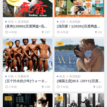
华语
高清电影
日韩
高清电影
[夜奔](2000)[百度网盘+迅雷
[浅田家！](2020)[百度网盘
云盘资源1080P超清未删减]
+迅雷云盘资源1080P超清未
4 年前
2.97
4 年前
2.8
[MP4/6GB][中文字幕]
删减][MP4/8.2GB][日语中字]
VIP
VIP
日韩
豆瓣榜单
欧美
高清电影
[五个扑水的少年]ウォーター
[倾国之恋]W.E. (2011)[百度网
ボーイズ (2001)[百度网盘+夸
盘+迅雷云盘资源1080P超清
2 年前
2.96
5 年前
2.85
克网盘1080P超清未删减资源]
未删减][MP4/7.6GB][中英字
[网盘在线播放/下载][MP4/6G
幕]
B][中文字幕]
VIP
VIP