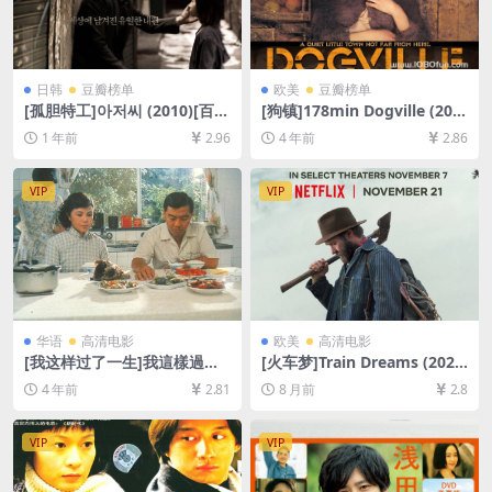
日韩
豆瓣榜单
欧美
豆瓣榜单
[孤胆特工]아저씨 (2010)[百度
[狗镇]178min Dogville (200
网盘+夸克网盘1080P超清未
3)[百度网盘+迅雷云盘资源10
1 年前
2.96
4 年前
2.86
删减资源][网盘在线播放/下
80P超清未删减][MP4/11GB]
载][MP4/8.2GB][中文字幕]
[中英字幕]
VIP
VIP
华语
高清电影
欧美
高清电影
[我这样过了一生]我這樣過了
[火车梦]Train Dreams (202
一生 (1985)[百度网盘+迅雷云
5)[百度网盘+夸克网盘1080P
4 年前
2.81
8 月前
2.8
盘资源1080P超清未删减][MP
超清未删减资源][网盘在线播
4/7.6GB][中英字幕]
放/下载][MP4/8.3GB][中英字
幕]
VIP
VIP