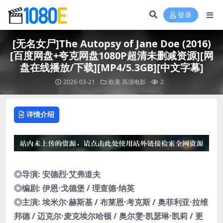
登录
[无名女尸]The Autopsy of Jane Doe (2016)
[百度网盘+夸克网盘1080P超清未删减资源][网
盘在线播放/下载][MP4/5.3GB][中文字幕]
2026-03-21
欧美
高清电影
2
详情介绍
◎导演: 安德烈·艾弗道夫
◎编剧: 伊恩·戈德堡 / 理查德·纳英
◎主演: 埃米尔·赫斯基 / 布莱恩·考克斯 / 奥菲利亚·拉维
邦德 / 迈克尔·麦克埃尔哈顿 / 奥尔雯·凯瑟琳·凯莉 / 更