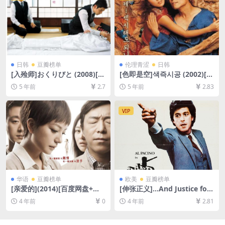
日韩
豆瓣榜单
伦理青涩
日韩
[入殓师]おくりびと (2008)[百
[色即是空]색즉시공 (2002)[百
度网盘+迅雷云盘资源1080P
度网盘+夸克网盘+迅雷云盘资
5 年前
2.7
5 年前
2.83
超清未删减][MP4/8.5GB][日
源1080P超清][MP4/5.7GB]
语中字]
[韩语中字]【视频文件+防和谐
压缩包（含解压密码）】
VIP
华语
豆瓣榜单
欧美
豆瓣榜单
[亲爱的](2014)[百度网盘+迅
[伸张正义]…And Justice for
雷云盘资源1080P超清未删减]
All (1979)[百度网盘+迅雷云
4 年前
0
4 年前
2.81
[MP4/8GB][中文字幕]
盘资源1080P超清未删减][MP
4/7.7GB][中文字幕]