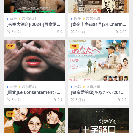
华语
高清电影
欧美
高清电影
[来福大酒店](2024)[百度网盘
[查令十字街84号]84 Charing
+夸克网盘1080P超清未删减
Cross Road (1987)[百度网盘
2 年前
0
5 年前
2.62
资源][网盘在线播放/下载][MP
+迅雷云盘资源1080P超清未
4/7GB][中文字幕]
删减][MP4/5.8GB][中英字幕]
VIP
VIP
欧美
高清电影
日韩
豆瓣榜单
[同意]Le Consentement (20
[致亲爱的你]あなたへ (2012)
23)[百度网盘+夸克网盘1080P
[百度网盘+夸克网盘1080P超
2 年前
2.9
3 月前
2.9
超清未删减资源][网盘在线播
清未删减资源][网盘在线播放/
放/下载][MP4/7.5GB][中文字
下载][MP4/7.3GB][中文字幕]
幕]
VIP