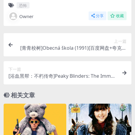
恐怖
Owner
分享
收藏
上一篇
[青青校树]Obecná škola (1991)[百度网盘+夸克网
盘1080P超清未删减资源][网盘在线播放/下载][MP
4/6.3GB][中文字幕]
下一篇
[浴血黑帮：不朽传奇]Peaky Blinders: The Immor
tal Man (2026)[百度网盘+夸克网盘4K超清未删减
资源][网盘在线播放/下载][MP4/15GB][中英字幕]
相关文章
VIP