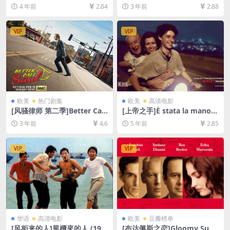
[百度网盘+迅雷云盘资源1080
4)[百度网盘+夸克网盘+迅雷云
4 年前
2.84
3 年前
2.88
P超清未删减][MP4/6GB][中
盘资源1080P超清未删减][MP
文字幕]
4/6.9GB][日语中字]【视频文
件+防和谐压缩包（含解压密
VIP
VIP
码）】
欧美
热门剧集
欧美
高清电影
[风骚律师 第二季]Better Call
[上帝之手]È stata la mano d
Saul Season 2 (2016)[百度网
i Dio (2021)[百度网盘+迅雷云
3 年前
4.6
5 年前
2.85
盘+迅雷云盘+阿里云盘资源10
盘资源1080P超清未删减][MP
80P超清未删减][MP4/11GB]
4/8.3GB][原声中字]
[中英字幕]
VIP
VIP
华语
高清电影
欧美
豆瓣榜单
[风柜来的人]風櫃來的人 (198
[布达佩斯之恋]Gloomy Sund