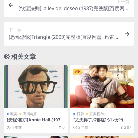
上一篇
[欲望法则]La ley del deseo (1987)完整版[百度网盘
+迅雷云盘资源1080P超清未删减][MP4/6.0GB][中
英字幕]
下一篇
[恐怖游轮]Triangle (2009)完整版[百度网盘+迅雷云
盘资源1080P超清未删减][MP4/6.0GB][中英字幕]
相关文章
VIP
欧美
高清电影
日韩
豆瓣榜单
[安妮·霍尔]Annie Hall (1977)
[丈夫得了抑郁症]ツレがうつ
[百度网盘+迅雷云盘资源1080
になりまして。 (2011)[百度
4 年前
0
3 年前
2.87
P超清未删减][MP4/5.2GB][中
网盘+夸克网盘1080P超清未
英字幕]
删减资源][网盘在线播放/下