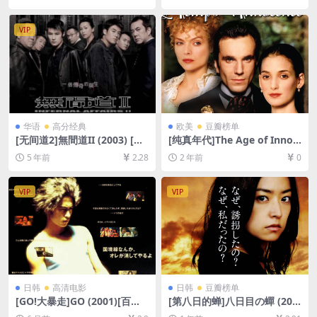
超清未删减资源][网盘在线播
网盘+迅雷云盘资源1080P超
放/下载][MP4/6.6GB][中英字
清未删减][MP4/8.7GB][原声
幕]
中字]
VIP
华语
高分经典
欧美
豆瓣榜单
[无间道2]無間道II (2003) [百
[纯真年代]The Age of Innoc
度网盘+迅雷云盘资源1080P
ence (1993)[百度网盘+夸克
5 年前
2.28
2 年前
0
超清][MP4/7.1GB][粤语原声
网盘1080P超清未删减资源]
中字]
[网盘在线播放/下载][MP4/8.
9GB][中英字幕]
VIP
VIP
日韩
高清电影
日韩
豆瓣榜单
[GO!大暴走]GO (2001)[百度
[第八日的蝉]八日目の蟬 (201
网盘+夸克网盘1080P超清未
1)[百度网盘+夸克网盘1080P