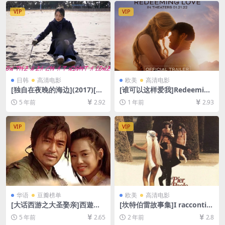
VIP
VIP
日韩
高清电影
欧美
高清电影
[独自在夜晚的海边](2017)[百
[谁可以这样爱我]Redeeming
度网盘+迅雷云盘资源1080P
Love (2022)[百度网盘+夸克
5 年前
2.92
1 年前
2.93
超清未删减][MP4/6.5GB][韩
网盘1080P超清未删减资源]
语中字]
[网盘在线播放/下载][MP4/8.
8GB][中文字幕]
VIP
VIP
华语
豆瓣榜单
欧美
高清电影
[大话西游之大圣娶亲]西遊記
[坎特伯雷故事集]I racconti d
大結局之仙履奇緣 (1995)[百
i Canterbury (1972)[百度网
5 年前
2.65
2 年前
2.8
度网盘+迅雷云盘资源1080P
盘+夸克网盘1080P超清未删