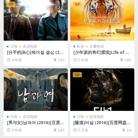
载][MP4/7.9GB][日语中字]
VIP
VIP
日韩
高清电影
欧美
豆瓣榜单
[分手的决心]헤어질 결심 (202
[少年派的奇幻漂流]Life of Pi
2)[百度网盘+迅雷云盘资源10
(2012)[百度网盘+迅雷云盘资
4 年前
2.92
5 年前
2.85
80P超清未删减][MP4/8GB]
源1080P超清][MP4/8.3GB]
[韩语中字]
[中英字幕]
VIP
VIP
日韩
高清电影
日韩
高清电影
[男与女]남과여 (2016)[百度网
[隧道]터널 (2016)[百度网盘
盘+迅雷云盘资源1080P超清
+夸克网盘1080P超清未删减
5 年前
2.85
5 月前
2.9
未删减][MP4/6.6GB][韩语中
资源][网盘在线播放/下载][MP
字]
4/8GB][中文字幕]