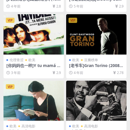
3)[百度网盘+迅雷云盘资源10
ay – Ein Lied von Liebe und
4 年前
2.8
5 年前
2.9
80P超清未删减][MP4/6GB]
Tod (1999)[百度网盘+迅雷云
[中文字幕]
盘资源1080P超清未删减][MP
4/7.3GB][中英字幕]
VIP
VIP
伦理青涩
欧美
欧美
豆瓣榜单
[你妈妈也一样]Y tu mamá ta
[老爷车]Gran Torino (2008)
mbién (2001)[百度网盘+夸克
[百度网盘+夸克网盘+迅雷云
3 年前
2.9
4 年前
2.78
网盘1080P超清未删减资源]
盘资源1080P超清未删减][MP
[网盘在线播放/下载][MP4/6.
4/7.5GB][中英字幕]
5GB][中文字幕]
VIP
欧美
高清电影
欧美
高清电影