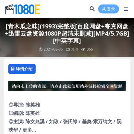
登录
[青木瓜之味](1993)完整版[百度网盘+夸克网盘
+迅雷云盘资源1080P超清未删减][MP4/5.7GB]
[中英字幕]
2021-08-06
其他
365
详情介绍
◎导演: 陈英雄
◎编剧: 陈英雄
◎主演: 陈女燕溪 / 如琼 / 张氏禄 / 基奥·索万纳文 / 阮
映华 / 更多…