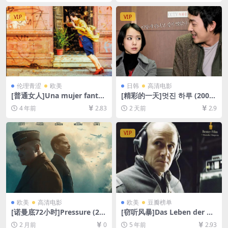
超清未删减][MP4/6.4GB][粤
减资源][网盘在线播放/下载]
语中字]
[MP4/7.8GB][中文字幕]
VIP
VIP
伦理青涩
欧美
日韩
高清电影
[普通女人]Una mujer fantás
[精彩的一天]멋진 하루 (2008)
tica (2017)[百度网盘+迅雷云
[百度网盘+夸克网盘1080P超
4 年前
2.83
2 天前
2.9
盘资源1080P超清未删减][MP
清未删减资源][网盘在线播放/
4/6.7GB][中文字幕]
下载][MP4/8.4GB][中文字幕]
VIP
欧美
高清电影
欧美
豆瓣榜单
[诺曼底72小时]Pressure (20
[窃听风暴]Das Leben der An
26)[百度网盘+夸克网盘1080P
deren (2006)[百度网盘+夸克
2 月前
0
5 年前
2.93