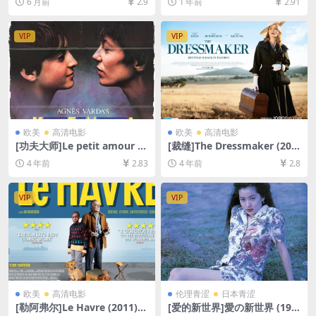
6 月前
2.9
1 年前
2.91
删减资源][网盘在线播放/下
超清未删减资源][网盘在线播
载][MP4/8GB][中文字幕]
放/下载][MP4/10GB][中文字
幕]
VIP
VIP
欧美
高清电影
欧美
高清电影
[功夫大师]Le petit amour (1
[裁缝]The Dressmaker (201
988)[百度网盘+迅雷云盘资源
5)[百度网盘+迅雷云盘资源10
4 年前
2.83
4 年前
2.8
1080P超清未删减][MP4/5G
80P超清未删减][MP4/7.5GB]
B][中文字幕]
[中英字幕]
VIP
VIP
欧美
高清电影
伦理青涩
日本青涩
[勒阿弗尔]Le Havre (2011)
[爱的新世界]愛の新世界 (199