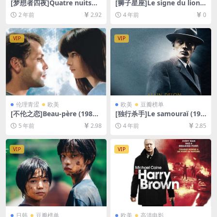
[梦想者四夜]Quatre nuits
[狮子星座]Le signe du lion
d’un rêveur (1971)[百度网盘
(1962)[百度网盘+迅雷云盘资
2 年前
2.92
4 年前
0
+夸克网盘1080P超清未删减
源1080P超清未删减][MP4/6
资源][网盘在线播放/下载][MP
GB][中文字幕]
4/5.4GB][中文字幕]
VIP
VIP
伦理青涩
欧美
欧美
豆瓣榜单
[不伦之恋]Beau-père (1981)
[独行杀手]Le samouraï (196
[百度网盘+迅雷云盘资源1080
7)[百度网盘+迅雷云盘资源10
5 年前
2.98
4 年前
2.85
P超清未删减][MP4/8.1GB][原
80P超清未删减][MP4/6.8GB]
声中字]
[中文字幕]
VIP
VIP
日韩
豆瓣榜单
欧美
高清电影