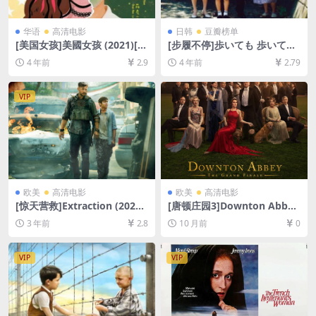
华语
高清电影
日韩
豆瓣榜单
[美国女孩]美國女孩 (2021)[百
[步履不停]歩いても 歩いても
度网盘+迅雷云盘资源1080P
(2008)[百度网盘+迅雷云盘资
4 年前
2.9
4 年前
2.79
超清未删减][MP4/5.8GB][中
源1080P超清未删减][MP4/7.
文字幕]
3GB][中英字幕]
VIP
欧美
高清电影
欧美
高清电影
[惊天营救]Extraction (2020)
[唐顿庄园3]Downton Abbe
[百度网盘+迅雷云盘资源1080
y: The Grand Finale (2025)
3 年前
2.8
10 月前
0
P超清未删减][MP4/6.9GB][中
[百度网盘+夸克网盘1080P超
英字幕]
清未删减资源][网盘在线播放/
下载][MP4/9.7GB][中英字幕]
VIP
VIP