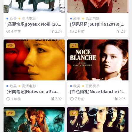
欧美
高清电影
欧美
高清电影
[圣诞快乐]Joyeux Noël (200
[阴风阵阵]Suspiria (2018)[百
5)[百度网盘+迅雷云盘资源10
度网盘+夸克网盘1080P超清
4 年前
2.74
2 月前
2.9
80P超清未删减][MP4/7.5GB]
未删减资源][网盘在线播放/下
[中文字幕]
载][MP4/10GB][中英字幕]
VIP
VIP
欧美
高清电影
欧美
豆瓣榜单
[丑闻笔记]Notes on a Scand
[白色婚礼]Noce blanche (19
al (2006)[百度网盘+夸克网盘
89)[百度网盘+夸克网盘1080P
1 年前
2.92
7 月前
2.95
1080P超清未删减资源][网盘
超清未删减资源][网盘在线播
在线播放/下载][MP4/6.4GB]
放/下载][MP4/5.5GB][中文字
[中英字幕]
幕]
VIP
VIP