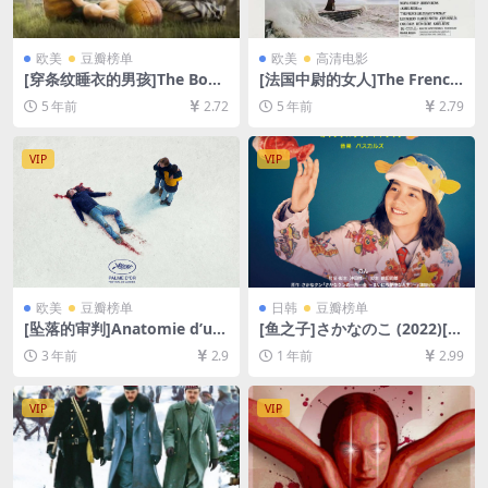
欧美
豆瓣榜单
欧美
高清电影
[穿条纹睡衣的男孩]The Boy i
[法国中尉的女人]The French
n the Striped Pajamas (200
Lieutenant’s Woman (198
5 年前
2.72
5 年前
2.79
8)[百度网盘+迅雷云盘资源10
1)[百度网盘+迅雷云盘资源10
80P超清未删减][MP4/6.0GB]
80P超清未删减][MP4/7.7GB]
[中英字幕]
[中文字幕]
VIP
VIP
欧美
豆瓣榜单
日韩
豆瓣榜单
[坠落的审判]Anatomie d’un
[鱼之子]さかなのこ (2022)[百
e chute (2023)[百度网盘+夸
度网盘+夸克网盘1080P超清
3 年前
2.9
1 年前
2.99
克网盘1080P超清未删减资源]
未删减资源][网盘在线播放/下
[网盘在线播放/下载][MP4/9.
载][MP4/9.9GB][中文字幕]
6GB][中文字幕]
VIP
VIP