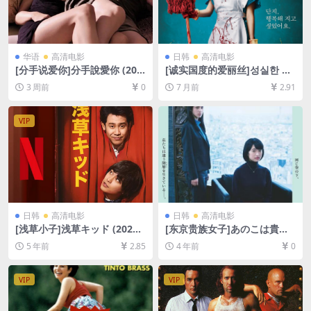
华语
高清电影
日韩
高清电影
[分手说爱你]分手說愛你 (201
[诚实国度的爱丽丝]성실한 나
0)[百度网盘+夸克网盘1080P
라의 앨리스 (2015)[百度网盘
3 周前
0
7 月前
2.91
超清未删减资源][网盘在线播
+夸克网盘1080P超清未删减
放/下载][MP4/7.7GB][中文字
资源][网盘在线播放/下载][MP
幕]
4/4.5GB][中文字幕]
VIP
日韩
高清电影
日韩
高清电影
[浅草小子]浅草キッド (2021)
[东京贵族女子]あのこは貴族
[百度网盘+迅雷云盘资源1080
(2021)[百度网盘+迅雷云盘资
5 年前
2.85
4 年前
0
P超清未删减][MP4/8.0GB][日
源1080P超清未删减][MP4/7.
语中字]
9GB][日语中字]
VIP
VIP