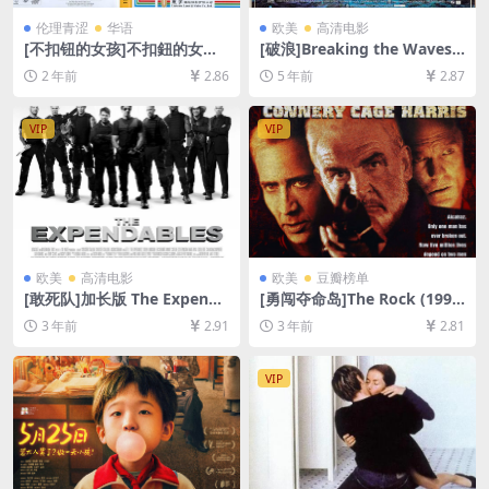
伦理青涩
华语
欧美
高清电影
[不扣钮的女孩]不扣鈕的女孩
[破浪]Breaking the Waves
(1994)[百度网盘+夸克网盘资
(1996)[百度网盘+迅雷云盘资
2 年前
2.86
5 年前
2.87
源Ai 1080P高清未删减][MP
源1080P超清未删减][MP4/10
4/6.4GB][粤语/国语中字]【手
GB][中英字幕]
机/平板无法在线播放，请使用
VIP
VIP
电脑下载防和谐压缩包（含解
压密码）】
欧美
高清电影
欧美
豆瓣榜单
[敢死队]加长版 The Expenda
[勇闯夺命岛]The Rock (199
bles (2010)[百度网盘+迅雷云
6)[百度网盘+夸克网盘1080P
3 年前
2.91
3 年前
2.81
盘资源1080P超清未删减][MP
超清未删减资源][网盘在线播
4/3.7GB][中英字幕]
放/下载][MP4/8GB][中英字
幕]
VIP