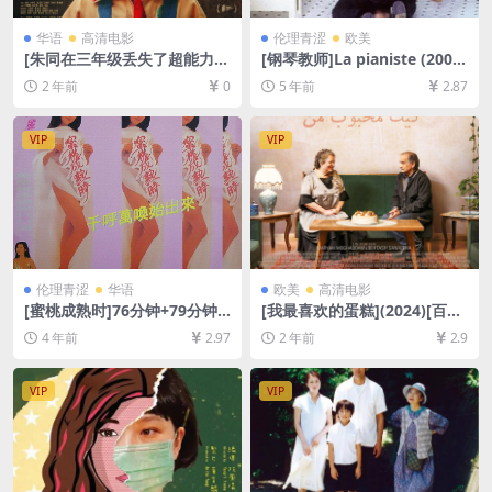
华语
高清电影
伦理青涩
欧美
[朱同在三年级丢失了超能力]
[钢琴教师]La pianiste (2001)
(2023)[百度网盘+夸克网盘10
[百度网盘+迅雷云盘资源1080
2 年前
0
5 年前
2.87
80P超清未删减资源][网盘在
P超清未删减][MP4/7.4GB][中
线播放/下载][MP4/5.6GB][中
英字幕]【视频文件+防和谐压
文字幕]
缩包（含解压密码）】
VIP
VIP
伦理青涩
华语
欧美
高清电影
[蜜桃成熟时]76分钟+79分钟
[我最喜欢的蛋糕](2024)[百度
特别版 蜜桃成熟時 (1993)[百
网盘+夸克网盘1080P超清未
4 年前
2.97
2 年前
2.9
度网盘+迅雷云盘资源1080P
删减资源][网盘在线播放/下
超清未删减][MP4/6.3GB][粤
载][MP4/6.4GB][中文字幕]
语中字/国语中字]【手机无法
VIP
VIP
在线播放，请下载防和谐压缩
包（含解压密码）】