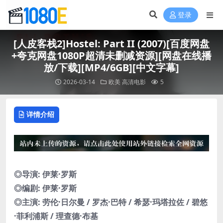
登录
[人皮客栈2]Hostel: Part II (2007)[百度网盘
+夸克网盘1080P超清未删减资源][网盘在线播
放/下载][MP4/6GB][中文字幕]
2026-03-14
欧美
高清电影
5
详情介绍
◎导演: 伊莱·罗斯
◎编剧: 伊莱·罗斯
◎主演: 劳伦·日尔曼 / 罗杰·巴特 / 希瑟·玛塔拉佐 / 碧悠
·菲利浦斯 / 理查德·布基