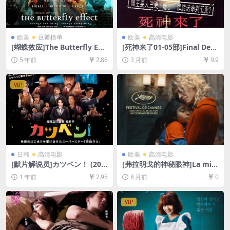
欧美
豆瓣榜单
欧美
高清电影
[蝴蝶效应]The Butterfly Effe
[死神来了01-05部]Final Dest
ct (2004)导演剪辑版[百度网
ination 01-05[百度网盘+夸克
5 年前
2.86
3 月前
9.9
盘+迅雷云盘资源1080P超清
网盘1080P超清未删减资源]
未删减][MP4/8.5GB][中英字
[网盘在线播放/下载][MP4/29
幕]
GB][中英字幕]
VIP
日韩
高清电影
欧美
高清电影
[默片解说员]カツベン！ (201
[弗拉明戈的神秘眼神]La mist
9)[百度网盘+夸克网盘1080P
eriosa mirada del flamenc
1 年前
2.95
8 月前
0
超清未删减资源][网盘在线播
o (2025)[百度网盘+夸克网盘1
放/下载][MP4/8.3GB][中文字
080P超清未删减资源][网盘在
幕]
线播放/下载][MP4/3.7GB][中
VIP
英字幕]