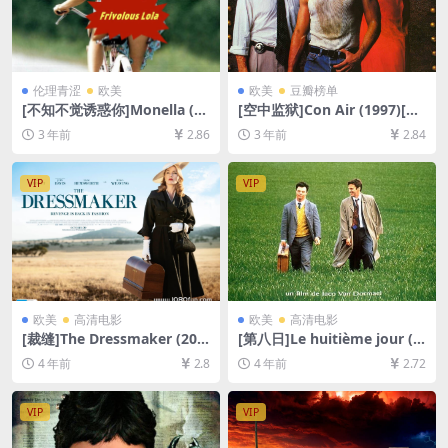
伦理青涩
欧美
欧美
豆瓣榜单
[不知不觉诱惑你]Monella (19
[空中监狱]Con Air (1997)[百
98)[百度网盘+夸克网盘资源1
度网盘+夸克网盘1080P超清
3 年前
2.86
3 年前
2.84
080P超清未删减][MP4/6.24G
未删减资源][网盘在线播放/下
B][中文字幕]【手机/平板无法
载][MP4/7.5GB][中英字幕]
在线播放，请使用电脑下载防
VIP
VIP
和谐压缩包（含解压密码）】
欧美
高清电影
欧美
高清电影
[裁缝]The Dressmaker (201
[第八日]Le huitième jour (1
5)[百度网盘+迅雷云盘资源10
996)[百度网盘+迅雷云盘资源
4 年前
2.8
4 年前
2.72
80P超清未删减][MP4/7.5GB]
1080P超清未删减][MP4/7.6G
[中英字幕]
B][中文字幕]
VIP
VIP