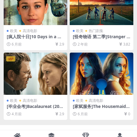
欧美
高清电影
欧美
热门剧集
[疯人院十日]10 Days in a Ma
[怪奇物语 第二季]Stranger T
dhouse (2015)[百度网盘+夸
hings Season 2 (2017)[百度
6 月前
2.9
2 年前
3.82
克网盘1080P超清未删减资源]
网盘+夸克网盘1080P超清未
[网盘在线播放/下载][MP4/7G
删减资源][网盘在线播放/下
B][中文字幕]
载][MP4/29GB][中英字幕]
VIP
欧美
高清电影
欧美
高清电影
[毕业会考]Bacalaureat (201
[家弑服务]The Housemaid
6)[百度网盘+夸克网盘1080P
(2025)[百度网盘+夸克网盘4K
4 月前
2.9
6 月前
0
超清未删减资源][网盘在线播
超清未删减资源][网盘在线播
放/下载][MP4/8.4GB][中文字
放/下载][MKV/15GB][中英字
幕]
幕]