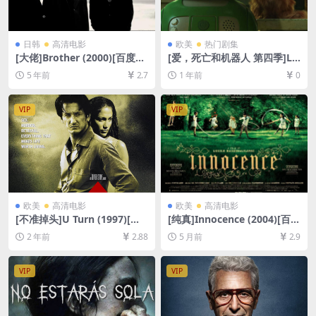
日韩
高清电影
欧美
热门剧集
[大佬]Brother (2000)[百度网
[爱，死亡和机器人 第四季]Lo
盘+迅雷云盘资源1080P超清
ve, Death & Robots Season
5 年前
2.7
1 年前
0
未删减][MP4/7.0GB][中英字
4 (2025)[百度网盘+夸克网盘1
幕]
080P超清未删减资源][网盘在
线播放/下载][MP4/4.2GB][特
VIP
VIP
效中英字幕]
欧美
高清电影
欧美
高清电影
[不准掉头]U Turn (1997)[百
[纯真]Innocence (2004)[百度
度网盘+夸克网盘1080P超清
网盘+夸克网盘1080P超清未
2 年前
2.88
5 月前
2.9
未删减资源][网盘在线播放/下
删减资源][网盘在线播放/下
载][MP4/8.3GB][中文字幕]
载][MP4/7.7GB][中文字幕]
VIP
VIP