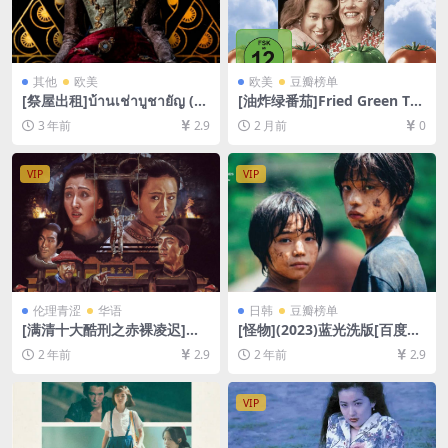
其他
欧美
欧美
豆瓣榜单
[祭屋出租]บ้านเช่าบูชายัญ (20
[油炸绿番茄]Fried Green To
23)[百度网盘+迅雷云盘资源1
matoes (1991)[百度网盘+夸
3 年前
2.9
2 月前
0
080P超清未删减][MP4/4GB]
克网盘1080P超清未删减资源]
[泰语中字]
[网盘在线播放/下载][MP4/8.
8GB][中英字幕]
VIP
VIP
伦理青涩
华语
日韩
豆瓣榜单
[满清十大酷刑之赤裸凌迟]滿
[怪物](2023)蓝光洗版[百度网
清十大酷刑之赤裸凌遲 (1998)
盘+夸克网盘1080P超清未删
2 年前
2.9
2 年前
2.9
[百度网盘+迅雷云盘1080P超
减资源][网盘在线播放/下载]
清资源][网盘下载][MP4/5.9G
[MP4/8GB][中文字幕]
B][粤语中字]【手机/平板无法
VIP
在线播放，请使用电脑下载防
和谐压缩包（含解压密码）】