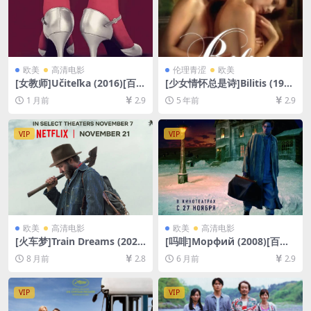
欧美
高清电影
伦理青涩
欧美
[女教师]Učiteľka (2016)[百度
[少女情怀总是诗]Bilitis (197
网盘+夸克网盘1080P超清未
7)[百度网盘+迅雷云盘资源10
1 月前
2.9
5 年前
2.9
删减资源][网盘在线播放/下
80P超清未删减][MP4/6.0GB]
载][MP4/6.5GB][中文字幕]
[原声中字]【视频文件+防和谐
压缩包（含解压密码）】
VIP
VIP
欧美
高清电影
欧美
高清电影
[火车梦]Train Dreams (202
[吗啡]Морфий (2008)[百度
5)[百度网盘+夸克网盘1080P
网盘+夸克网盘1080P超清未
8 月前
2.8
6 月前
2.9
超清未删减资源][网盘在线播
删减资源][网盘在线播放/下
放/下载][MP4/8.3GB][中英字
载][MP4/7.5GB][中文字幕]
幕]
VIP
VIP