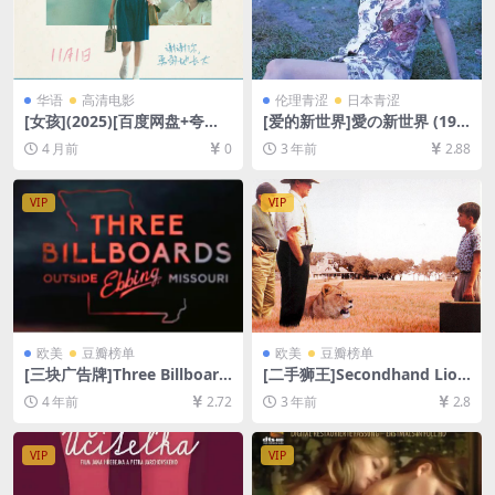
华语
高清电影
伦理青涩
日本青涩
[女孩](2025)[百度网盘+夸克
[爱的新世界]愛の新世界 (199
网盘2160P超清未删减资源]
4)[百度网盘+夸克网盘+迅雷云
4 月前
0
3 年前
2.88
[网盘在线播放/下载][MP4/6.
盘资源1080P超清未删减][MP
2GB][中文字幕]
4/6.9GB][日语中字]【视频文
件+防和谐压缩包（含解压密
VIP
VIP
码）】
欧美
豆瓣榜单
欧美
豆瓣榜单
[三块广告牌]Three Billboard
[二手狮王]Secondhand Lion
s Outside Ebbing, Missouri
s (2003)[百度网盘+夸克网盘1
4 年前
2.72
3 年前
2.8
(2017)[百度网盘+迅雷云盘资
080P超清未删减资源][网盘在
源1080P超清未删减][MP4/7.
线播放/下载][MP4/6.9GB][中
3GB][中英字幕]
英字幕]
VIP
VIP