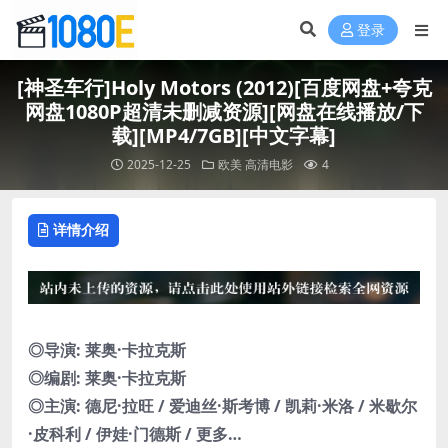
登录
[神圣车行]Holy Motors (2012)[百度网盘+夸克
网盘1080P超清未删减资源][网盘在线播放/下
载][MP4/7GB][中文字幕]
2025-12-25
欧美
高清电影
4
详情介绍
◎导演: 莱奥·卡拉克斯
◎编剧: 莱奥·卡拉克斯
◎主演: 德尼·拉旺 / 爱迪丝·斯考博 / 凯莉·米洛 / 米歇尔
·皮科利 / 伊娃·门德斯 / 更多…