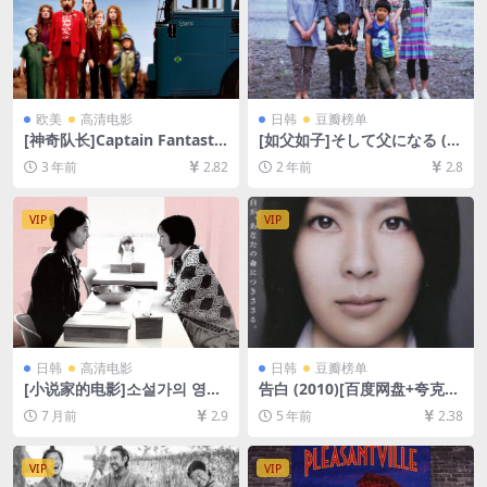
欧美
高清电影
日韩
豆瓣榜单
[神奇队长]Captain Fantastic
[如父如子]そして父になる (2
(2016)[百度网盘+夸克网盘10
013)[百度网盘+夸克网盘1080
3 年前
2.82
2 年前
2.8
80P超清未删减资源][网盘在
P超清未删减资源][网盘在线播
线播放/下载][MP4/7.5GB][中
放/下载][MP4/8.5GB][中文字
英字幕]
幕]
VIP
VIP
日韩
高清电影
日韩
豆瓣榜单
[小说家的电影]소설가의 영화
告白 (2010)[百度网盘+夸克网
(2022)[百度网盘+夸克网盘10
盘+迅雷云盘资源未删减1080
7 月前
2.9
5 年前
2.38
80P超清未删减资源][网盘在
P超清][MP4/6.4GB][中日双语
线播放/下载][MP4/6.2GB][中
字幕]
文字幕]
VIP
VIP