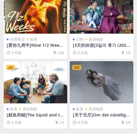
伦理青涩
欧美
日韩
高清电影
[爱你九周半]Nine 1/2 Weeks
[3天的休假]3일의 휴가 (2023)
(1986)[百度网盘+迅雷云盘资
[百度网盘+夸克网盘1080P超
5 年前
2.89
6 月前
2.9
源1080P超清未删减][MP4/7.
清未删减资源][网盘在线播放/
0GB][中英字幕]【视频文件
下载][MP4/3.6GB][中文字幕]
+防和谐压缩包（含解压密
VIP
VIP
码）】
欧美
高清电影
欧美
高清电影
[鱿鱼和鲸]The Squid and th
[关于无尽]Om det oändliga
e Whale (2005)[百度网盘+夸
(2019)[百度网盘+夸克网盘10
5 月前
2.9
4 月前
2.9
克网盘1080P超清未删减资源]
80P超清未删减资源][网盘在
[网盘在线播放/下载][MP4/5G
线播放/下载][MP4/4.9GB][中
B][中文字幕]
文字幕]