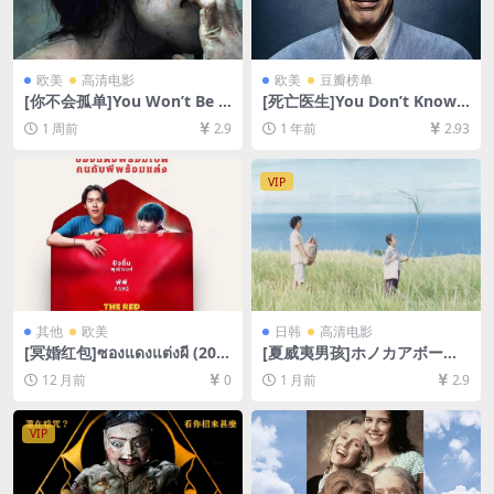
欧美
高清电影
欧美
豆瓣榜单
[你不会孤单]You Won’t Be A
[死亡医生]You Don’t Know J
lone (2022)[百度网盘+夸克网
ack (2010)[百度网盘+夸克网
1 周前
2.9
1 年前
2.93
盘1080P超清未删减资源][网
盘1080P超清未删减资源][网
盘在线播放/下载][MP4/7.2G
盘在线播放/下载][MP4/8.4G
B][中文字幕]
B][中英字幕]
VIP
其他
欧美
日韩
高清电影
[冥婚红包]ซองแดงแต่งผี (202
[夏威夷男孩]ホノカアボーイ
5)[百度网盘+夸克网盘1080P
(2009)[百度网盘+夸克网盘10
12 月前
0
1 月前
2.9
超清未删减资源][网盘在线播
80P超清未删减资源][网盘在
放/下载][MP4/7GB][中文字
线播放/下载][MP4/7GB][中文
幕]
字幕]
VIP