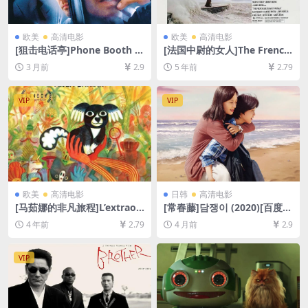
欧美
高清电影
欧美
高清电影
[狙击电话亭]Phone Booth (2
[法国中尉的女人]The French
002)[百度网盘+夸克网盘1080
Lieutenant’s Woman (198
3 月前
2.9
5 年前
2.79
P超清未删减资源][网盘在线播
1)[百度网盘+迅雷云盘资源10
放/下载][MP4/5.2GB][中英字
80P超清未删减][MP4/7.7GB]
幕]
[中文字幕]
VIP
VIP
欧美
高清电影
日韩
高清电影
[马茹娜的非凡旅程]L’extraor
[常春藤]담쟁이 (2020)[百度网
dinaire voyage de Marona
盘+夸克网盘1080P超清未删
4 年前
2.79
4 月前
2.9
(2019)[百度网盘+迅雷云盘资
减资源][网盘在线播放/下载]
源1080P超清未删减][MP4/6
[MP4/3.7GB][中文字幕]
GB][中文字幕]
VIP