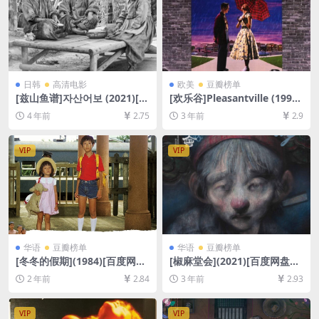
日韩
高清电影
欧美
豆瓣榜单
[兹山鱼谱]자산어보 (2021)[百
[欢乐谷]Pleasantville (1998)
度网盘+迅雷云盘资源1080P
[百度网盘+夸克网盘1080P超
4 年前
2.75
3 年前
2.9
超清未删减][MP4/5.3GB][韩
清未删减资源][网盘在线播放/
语中字]
下载][MP4/7.7GB][中文字幕]
VIP
VIP
华语
豆瓣榜单
华语
豆瓣榜单
[冬冬的假期](1984)[百度网盘
[椒麻堂会](2021)[百度网盘
+夸克网盘1080P超清未删减
+夸克网盘资源1080P超清未
2 年前
2.84
3 年前
2.93
资源][网盘在线播放/下载][MP
删减][MP4/11GB][中文字幕]
4/6.6GB][中文字幕]
VIP
VIP