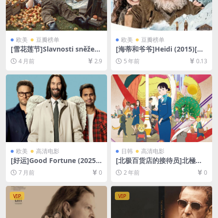
欧美
豆瓣榜单
欧美
豆瓣榜单
[雪花莲节]Slavnosti sněžen
[海蒂和爷爷]Heidi (2015)[百
ek (1984)[百度网盘+夸克网盘
度网盘+迅雷云盘资源1080P
4 月前
2.9
5 年前
0.13
1080P超清未删减资源][网盘
超清未删减][MP4/7.1GB][中
在线播放/下载][MP4/5.5GB]
英字幕]
[中文字幕]
欧美
高清电影
日韩
高清电影
[好运]Good Fortune (2025)
[北极百货店的接待员]北極百
[百度网盘+夸克网盘1080P超
貨店のコンシェルジュさん (2
7 月前
0
2 年前
0
清未删减资源][网盘在线播放/
023)[百度网盘+夸克网盘1080
下载][MP4/6.6GB][中文字幕]
P超清未删减资源][网盘在线播
放/下载][MP4/2.3GB][中文字
VIP
VIP
幕]