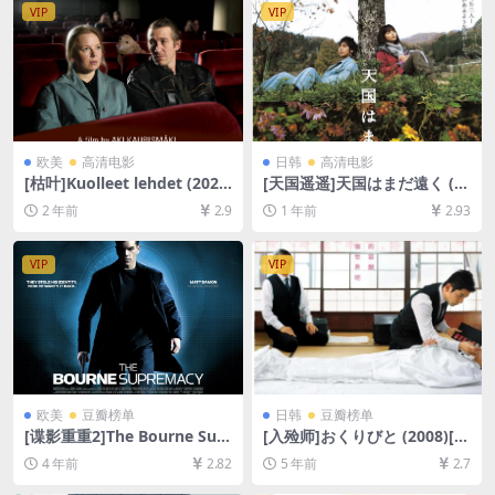
幕]
VIP
VIP
欧美
高清电影
日韩
高清电影
[枯叶]Kuolleet lehdet (202
[天国遥遥]天国はまだ遠く (2
3)[百度网盘+夸克网盘1080P
008)[百度网盘+夸克网盘1080
2 年前
2.9
1 年前
2.93
超清未删减资源][网盘在线播
P超清未删减资源][网盘在线播
放/下载][MP4/5.6GB][中文字
放/下载][MP4/3GB][中文字
幕]
幕]
VIP
VIP
欧美
豆瓣榜单
日韩
豆瓣榜单
[谍影重重2]The Bourne Sup
[入殓师]おくりびと (2008)[百
remacy (2004)[百度网盘+迅
度网盘+迅雷云盘资源1080P
4 年前
2.82
5 年前
2.7
雷云盘资源1080P超清未删减]
超清未删减][MP4/8.5GB][日
[MP4/6.9GB][中英字幕]
语中字]