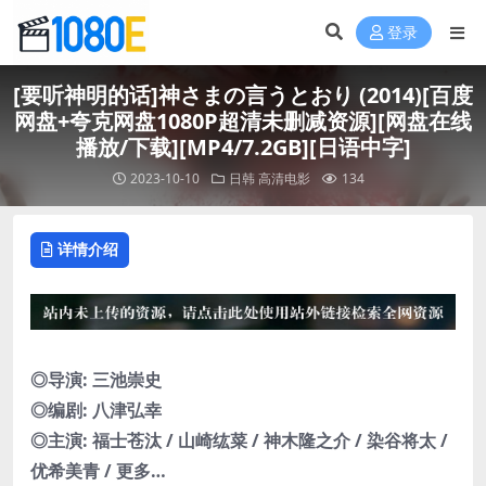
登录
[要听神明的话]神さまの言うとおり (2014)[百度
网盘+夸克网盘1080P超清未删减资源][网盘在线
播放/下载][MP4/7.2GB][日语中字]
2023-10-10
日韩
高清电影
134
详情介绍
◎导演: 三池崇史
◎编剧: 八津弘幸
◎主演: 福士苍汰 / 山崎纮菜 / 神木隆之介 / 染谷将太 /
优希美青 / 更多…