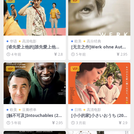
VIP
VIP
华语
高清电影
欧美
高分经典
[谁先爱上他的]誰先愛上他的
[无主之作]Werk ohne Autor
(2018)[百度网盘+夸克网盘
(2018)完整版[百度网盘+夸克
4 年前
2.8
5 年前
2.95
+迅雷云盘资源1080P超清未
网盘+迅雷云盘资源1080P超
删减][MP4/6.4GB][中文字幕]
清未删减][MP4/11GB][原声
中德字幕]
VIP
VIP
欧美
豆瓣榜单
日韩
高清电影
[触不可及]Intouchables (20
[小小的家]小さいおうち (201
11)[百度网盘+迅雷云盘资源1
4)[百度网盘+夸克网盘1080P
5 年前
2.95
3 月前
2.9
080P超清未删减][MP4/7.2G
超清未删减资源][网盘在线播
B][中法字幕]
放/下载][MP4/8.7GB][中文字