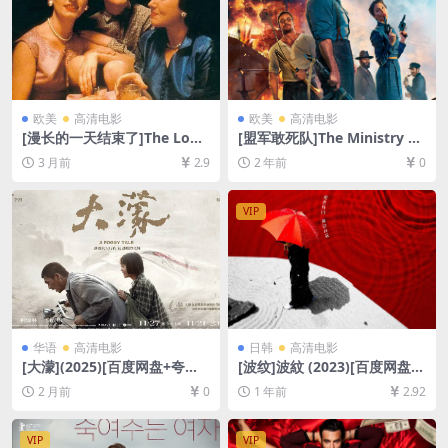
码）】
欧美
高清电影
欧美
高清电影
[漫长的一天结束了]The Long
[盟军敢死队]The Ministry of
Day Closes (1992)[百度网盘
Ungentlemanly Warfare (2
3 月前
2.9
2 年前
0
+夸克网盘1080P超清未删减
024)[百度网盘+夸克网盘1080
资源][网盘在线播放/下载][MP
P超清未删减资源][网盘在线播
4/5.8GB][中英字幕]
放/下载][MP4/7.7GB][中英字
VIP
幕]
华语
高清电影
日韩
高清电影
[大濛](2025)[百度网盘+夸克
[波纹]波紋 (2023)[百度网盘
网盘1080P超清未删减资源]
+夸克网盘1080P超清未删减
2 月前
0
1 年前
2.92
[网盘在线播放/下载][MKV/5G
资源][网盘在线播放/下载][MP
B][内封中字]
4/3.5GB][中文字幕]
VIP
VIP