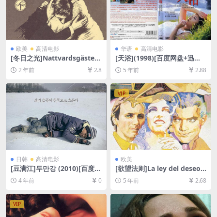
欧美
高清电影
华语
高清电影
[冬日之光]Nattvardsgästern
[天浴](1998)[百度网盘+迅雷
a (1963)[百度网盘+夸克网盘1
云盘资源高清未删减][MP4/5.
2 年前
2.8
5 年前
2.88
080P超清未删减资源][网盘在
1GB][中文字幕]【视频文件
线播放/下载][MP4/5.2GB][中
+防和谐压缩包（含解压密
文字幕]
码）】
VIP
日韩
高清电影
欧美
[豆满江]두만강 (2010)[百度网
[欲望法则]La ley del deseo
盘+迅雷云盘资源720P高清未
(1987)完整版[百度网盘+迅雷
4 年前
0
5 年前
2.68
删减][MP4/4.4GB][韩语中字]
云盘资源1080P超清未删减]
[MP4/6.0GB][中英字幕]
VIP