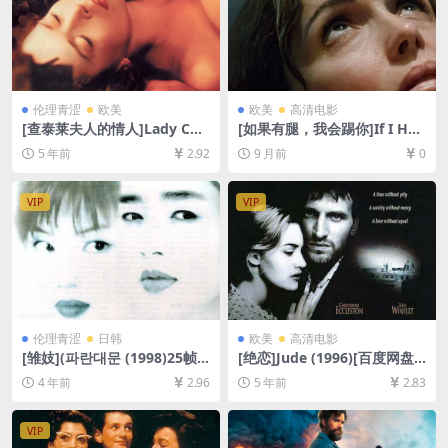
伦理青涩
欧美
欧美
高清电影
[查泰莱夫人的情人]Lady Cha
[如果有腿，我会踢你]If I Had
tterley’s Lover (1981)[百度
Legs I’d Kick You (2025)[百
5 年前
2.92
9 月前
0
网盘+夸克网盘+迅雷云盘资源
度网盘+夸克网盘1080P超清
1080P超清未删减][MP4/6.4G
未删减资源][网盘在线播放/下
B][中英字幕]
载][MP4/8GB][中英字幕]
VIP
VIP
伦理青涩
日韩
欧美
高清电影
[雏妓](파란대문 (1998)25帧1
[绝恋]Jude (1996)[百度网盘
01分钟，与105分钟版本内容
+迅雷云盘资源1080P超清未
4 年前
2.96
5 年前
2.83
一致[百度网盘+迅雷云盘资源
删减][MP4/7.7GB][中文字幕]
DVD原盘高清未删减][MP4/5.
6GB][韩语中字]【视频文件
VIP
+防和谐压缩包（含解压密