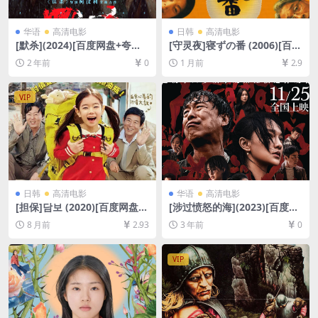
华语
高清电影
日韩
高清电影
[默杀](2024)[百度网盘+夸克
[守灵夜]寝ずの番 (2006)[百度
网盘1080P超清未删减资源]
网盘+夸克网盘1080P超清未
2 年前
0
1 月前
2.9
[网盘在线播放/下载][MP4/7.
删减资源][网盘在线播放/下
6GB][中文字幕]
载][MP4/7GB][中文字幕]
VIP
日韩
高清电影
华语
高清电影
[担保]담보 (2020)[百度网盘
[涉过愤怒的海](2023)[百度网
+夸克网盘1080P超清未删减
盘+夸克网盘4K超清资源][网
8 月前
2.93
3 年前
0
资源][网盘在线播放/下载][MP
盘在线播放/下载][MKV/5GB]
4/6.4GB][中文字幕]
[中英字幕]
VIP