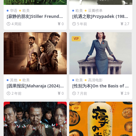
华语
欧美
欧美
豆瓣榜单
[寂静的朋友]Stiller Freund
[机遇之歌]Przypadek (1987)
(2025)[百度网盘+夸克网盘10
123min[百度网盘+迅雷云盘
4 周前
0
5 年前
2.7
80P超清未删减资源][网盘在
资源1080P超清未删减][MP4/
线播放/下载][MP4/9.8GB][中
7.4GB][原声中字]
文字幕]
VIP
其他
欧美
欧美
高清电影
[因果报应]Maharaja (2024)
[性别为本]On the Basis of S
[百度网盘+夸克网盘1080P超
ex (2018)[百度网盘+夸克网盘
2 年前
0
7 月前
2.9
清未删减资源][网盘在线播放/
1080P超清未删减资源][网盘
下载][MP4/9.9GB][中英字幕]
在线播放/下载][MP4/9.6GB]
[中英字幕]
VIP