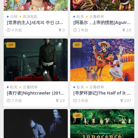
日韩
高清电影
欧美
豆瓣榜单
[世界的主人]세계의 주인 (202
[阿基尔，上帝的愤怒]Aguirr
5)[百度网盘+夸克网盘1080P
e, der Zorn Gottes (1972)
4 月前
0
2 年前
2.8
高清未删减资源][网盘在线播
[百度网盘+夸克网盘1080P超
放/下载][MP4/3.5GB][中文字
清未删减资源][网盘在线播放/
幕]
下载][MP4/6.6GB][中文字幕]
VIP
VIP
欧美
豆瓣榜单
欧美
豆瓣榜单
[夜行者]Nightcrawler (2014)
[寻梦环游记]The Half of It (2
[百度网盘+夸克网盘1080P超
020)[百度网盘+迅雷云盘资源
7 月前
2.9
5 年前
2.97
清未删减资源][网盘在线播放/
1080P超清未删减][MP4/6.9G
下载][MP4/8GB][中文字幕]
B][中英字幕]
VIP