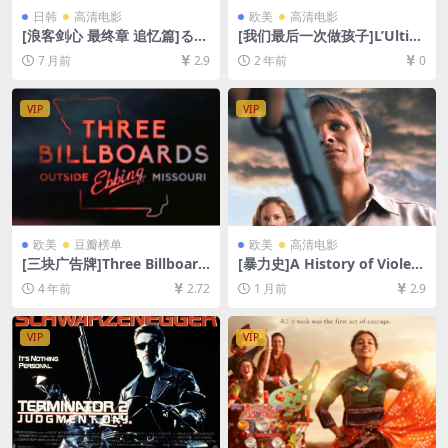
日韩
高清电影
欧美
高清电影
[浪客剑心 最终章 追忆篇]るろ
[我们最后一次做孩子]L’Ultim
うに剣心 最終章 The Beginni
a Volta Che Siamo Stati Ba
7 月前
2.9
2 年前
0
ng (2021)[百度网盘+夸克网
mbini (2023)[百度网盘+夸克
盘1080P超清未删减资源][网
网盘1080P超清未删减资源]
盘在线播放/下载][MP4/9GB]
[网盘在线播放/下载][MP4/6.
VIP
VIP
[中文字幕]
9GB][中英字幕]
欧美
豆瓣榜单
欧美
高清电影
[三块广告牌]Three Billboard
[暴力史]A History of Violen
s Outside Ebbing, Missouri
ce (2005)[百度网盘+夸克网盘
4 年前
2.72
1 月前
2.9
(2017)[百度网盘+迅雷云盘资
1080P超清未删减资源][网盘
源1080P超清未删减][MP4/7.
在线播放/下载][MP4/6.2GB]
3GB][中英字幕]
[中英字幕]
VIP
VIP