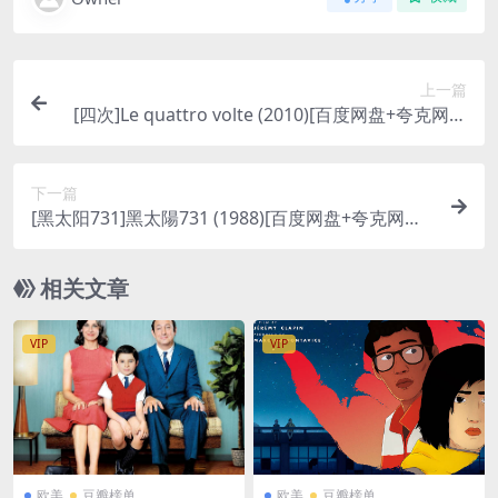
上一篇
[四次]Le quattro volte (2010)[百度网盘+夸克网盘
720P高清未删减资源][网盘在线播放/下载][MP4/3.
5GB][无对白]
下一篇
[黑太阳731]黑太陽731 (1988)[百度网盘+夸克网盘1
080P超清未删减资源][网盘在线播放/下载][MP4/6.
8GB][中文字幕]
相关文章
VIP
VIP
欧美
豆瓣榜单
欧美
豆瓣榜单