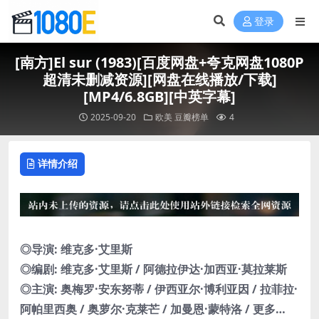
登录
[南方]El sur (1983)[百度网盘+夸克网盘1080P
超清未删减资源][网盘在线播放/下载]
[MP4/6.8GB][中英字幕]
2025-09-20
欧美
豆瓣榜单
4
详情介绍
◎导演: 维克多·艾里斯
◎编剧: 维克多·艾里斯 / 阿德拉伊达·加西亚·莫拉莱斯
◎主演: 奥梅罗·安东努蒂 / 伊西亚尔·博利亚因 / 拉菲拉·
阿帕里西奥 / 奥萝尔·克莱芒 / 加曼恩·蒙特洛 / 更多…