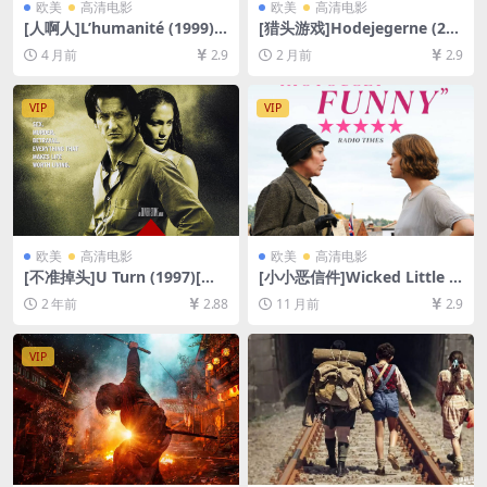
欧美
高清电影
欧美
高清电影
[人啊人]L’humanité (1999)
[猎头游戏]Hodejegerne (201
[百度网盘+夸克网盘1080P超
1)[百度网盘+夸克网盘1080P
4 月前
2.9
2 月前
2.9
清未删减资源][网盘在线播放/
超清未删减资源][网盘在线播
下载][MP4/9.7GB][中英字幕]
放/下载][MP4/6.5GB][中文字
幕]
VIP
VIP
欧美
高清电影
欧美
高清电影
[不准掉头]U Turn (1997)[百
[小小恶信件]Wicked Little L
度网盘+夸克网盘1080P超清
etters (2023)[百度网盘+夸克
2 年前
2.88
11 月前
2.9
未删减资源][网盘在线播放/下
网盘1080P超清未删减资源]
载][MP4/8.3GB][中文字幕]
[网盘在线播放/下载][MP4/6.
8GB][中英字幕]
VIP