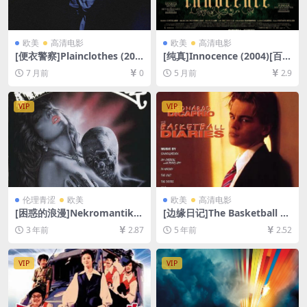
欧美
高清电影
欧美
高清电影
[便衣警察]Plainclothes (202
[纯真]Innocence (2004)[百度
5)[百度网盘+夸克网盘1080P
网盘+夸克网盘1080P超清未
7 月前
0
5 月前
2.9
超清未删减资源][网盘在线播
删减资源][网盘在线播放/下
放/下载][MKV/6.5GB][中英字
载][MP4/7.7GB][中文字幕]
幕]
VIP
VIP
伦理青涩
欧美
欧美
高清电影
[困惑的浪漫]Nekromantik
[边缘日记]The Basketball Di
(1988)[百度网盘+夸克网盘10
aries (1995)[百度网盘+夸克
3 年前
2.87
5 年前
2.52
80P超清未删减资源][网盘在
网盘+迅雷云盘资源1080P超
线播放/下载][MP4/4.5GB][中
清未删减][MP4/10GB][中英
文字幕]
字幕]
VIP
VIP