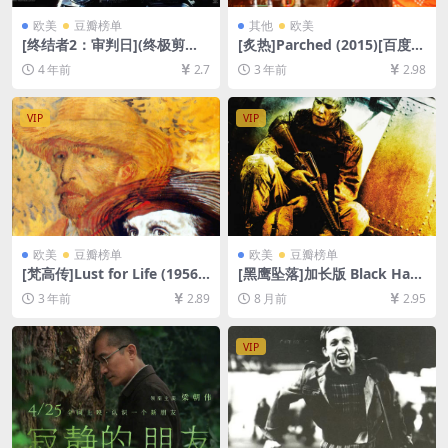
欧美
豆瓣榜单
其他
欧美
[终结者2：审判日](终极剪辑
[炙热]Parched (2015)[百度网
版)Terminator 2: Judgment
盘+夸克网盘1080P超清未删
4 年前
2.7
3 年前
2.98
Day (1991)[百度网盘+迅雷云
减资源][网盘在线播放/下载]
盘资源1080P超清未删减][MP
[MP4/7.6GB][中文字幕]
4/11GB][中英字幕]
VIP
VIP
欧美
豆瓣榜单
欧美
豆瓣榜单
[梵高传]Lust for Life (1956)
[黑鹰坠落]加长版 Black Haw
[百度网盘+夸克网盘1080P超
k Down (2001)[百度网盘+夸
3 年前
2.89
8 月前
2.95
清未删减资源][网盘在线播放/
克网盘1080P超清未删减资源]
下载][MP4/8GB][中英字幕]
[网盘在线播放/下载][MP4/13
GB][中英字幕]
VIP