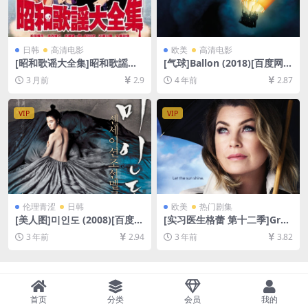
日韩
高清电影
欧美
高清电影
[昭和歌谣大全集]昭和歌謡大
[气球]Ballon (2018)[百度网盘
全集 (2003)[百度网盘+夸克网
+迅雷云盘资源1080P超清未
3 月前
2.9
4 年前
2.87
盘1080P超清未删减资源][网
删减][MP4/8GB][中文字幕]
盘在线播放/下载][MP4/7.2G
B][中文字幕]
VIP
VIP
伦理青涩
日韩
欧美
热门剧集
[美人图]미인도 (2008)[百度网
[实习医生格蕾 第十二季]Gre
盘+迅雷云盘资源1080P超清
y’s Anatomy Season 12 (20
3 年前
2.94
3 年前
3.82
未删减][MP4/4.3GB][韩语中
15)[百度网盘+夸克网盘1080P
字]
超清未删减资源][网盘在线播
放/下载][MP4/66GB][奈飞官
方中字]
首页
分类
会员
我的