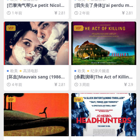
[巴黎淘气帮]Le petit Nicolas
[我失去了身体]J’ai perdu mo
(2009)[百度网盘+夸克网盘10
n corps (2019)[百度网盘+夸
1 年前
2.81
2 年前
2.81
80P超清未删减资源][网盘在
克网盘1080P超清未删减资源]
线播放/下载][MP4/5.9GB][中
[网盘在线播放/下载][MP4/1G
文字幕]
B][中文字幕]
VIP
VIP
欧美
高清电影
欧美
纪录片频道
[坏血]Mauvais sang (1986)
[杀戮演绎]The Act of Killing
[百度网盘+迅雷云盘资源1080
(2012)[百度网盘+夸克网盘10
4 年前
2.81
3 周前
2.9
P超清未删减][MP4/7.4GB][中
80P超清未删减资源][网盘在
文字幕]
线播放/下载][MP4/11GB][中
文字幕]
VIP
VIP