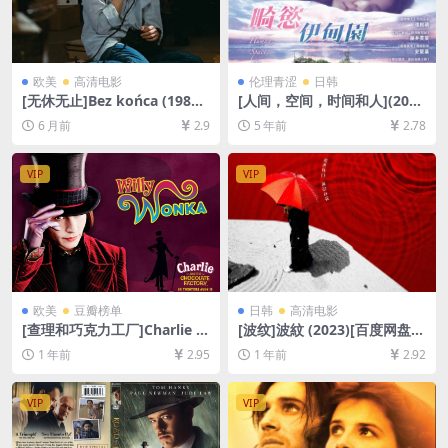
欧美
高清电影
伦理青涩
日韩
[无休无止]Bez końca (1985)
[人间，空间，时间和人](201
[百度网盘+夸克网盘1080P超
8)[百度网盘+迅雷云盘资源10
6 月前
2.9
5 年前
2.78
清未删减资源][网盘在线播放/
80P超清未删减][MP4/6.4GB]
下载][MP4/7GB][中文字幕]
[韩语繁体中字]【视频文件+防
和谐压缩包（含解压密码）】
VIP
VIP
欧美
豆瓣榜单
日韩
高清电影
[查理和巧克力工厂]Charlie a
[波纹]波紋 (2023)[百度网盘
nd the Chocolate Factory
+夸克网盘1080P超清未删减
1 年前
2.95
1 年前
2.92
(2005)[百度网盘+夸克网盘10
资源][网盘在线播放/下载][MP
80P超清未删减资源][网盘在
4/3.5GB][中文字幕]
线播放/下载][MP4/7.5GB][中
VIP
VIP
英字幕]