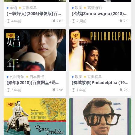
华语
豆瓣榜单
欧美
高清电影
[三峡好人](2006)修复版[百度
[冷战]Zimna wojna (2018)
网盘+迅雷云盘资源1080P超
[百度网盘+夸克网盘1080P超
4 年前
2.82
2 周前
2.9
清未删减][MP4/5.6GB][中文
清未删减资源][网盘在线播放/
字幕]
下载][MP4/5.7GB][中文字幕]
VIP
VIP
伦理青涩
日本青涩
欧美
豆瓣榜单
[娼年](2018)[百度网盘+迅雷
[费城故事]Philadelphia (199
云盘资源1080P超清未删减]
3)[百度网盘+夸克网盘1080P
5 年前
2.96
1 年前
2.9
[MP4/7.3GB][日语中字]【手
超清未删减资源][网盘在线播
机无法在线播放，请PC下载防
放/下载][MP4/8.8GB][中英字
和谐压缩包（含解压密码）】
幕]
VIP