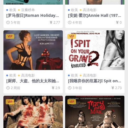
欧美
豆瓣榜单
欧美
高清电影
[罗马假日]Roman Holiday
[安妮·霍尔]Annie Hall (1977)
(1953)[百度网盘+迅雷云盘资
[百度网盘+迅雷云盘资源1080
5 年前
2.77
4 年前
0
源1080P超清未删减][MP4/7.
P超清未删减][MP4/5.2GB][中
5GB][中英字幕]
英字幕]
VIP
VIP
欧美
高清电影
欧美
高清电影
[厨师、大盗、他的太太和她的
[我唾弃你的坟墓2]I Spit on Y
情人]The Cook, the Thief, H
our Grave 2 (2013)[百度网盘
2 周前
2.9
3 年前
2.73
is Wife & Her Lover (1989)
+迅雷云盘资源1080P超清未
[百度网盘+夸克网盘1080P超
删减][MP4/6GB][中英字幕]
清未删减资源][网盘在线播放/
VIP
VIP
下载][MP4/8.3GB][中英字幕]