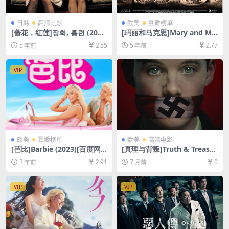
日韩
高清电影
欧美
豆瓣榜单
[蔷花，红莲]장화, 홍련 (200
[玛丽和马克思]Mary and Ma
3)完整版[百度网盘+迅雷云盘
x (2009)[百度网盘+迅雷云盘
5 年前
2.85
5 年前
2.77
资源1080P超清未删减][MP4/
资源1080P超清未删减][MP4/
7.1GB][韩语中字]
5.9GB][中英字幕]
VIP
欧美
豆瓣榜单
欧美
高清电影
[芭比]Barbie (2023)[百度网
[真理与背叛]Truth & Treaso
盘+夸克网盘1080P超清未删
n (2025)[百度网盘+夸克网盘1
3 年前
2.91
7 月前
0
减资源][网盘在线播放/下载]
080P超清未删减资源][网盘在
[MP4/7.2GB][中英字幕]
线播放/下载][MP4/5GB][中文
字幕]
VIP
VIP