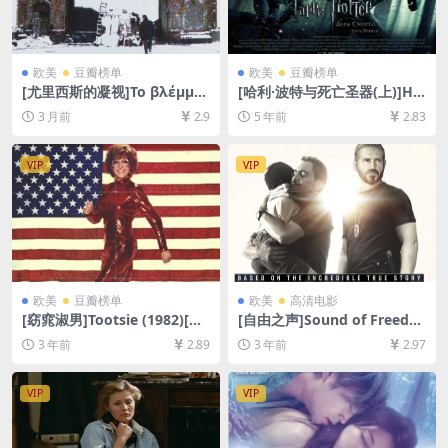
欧美
豆瓣榜单
欧美
豆瓣榜单
[尤里西斯的凝视]Το βλέμμα
[哈利·波特与死亡圣器(上)]Ha
του Οδυσσέα (1995)[百度网
rry Potter and the Deathly
3 月前
2.9
5 年前
2.83
盘+夸克网盘1080P高清未删
Hallows: Part 1 (2010)[百度
减资源][网盘在线播放/下载]
网盘+迅雷云盘资源1080P超
[MP4/7.5GB][中文字幕]
清未删减][MP4/9.5GB][中英
VIP
VIP
字幕]
欧美
豆瓣榜单
欧美
高清电影
[窈窕淑男]Tootsie (1982)[百
[自由之声]Sound of Freedo
度网盘+夸克网盘1080P超清
m (2023)[百度网盘+夸克网盘
3 年前
2.89
3 年前
2.97
未删减资源][网盘在线播放/下
1080P超清未删减资源][网盘
载][MP4/7.5GB][中英字幕]
在线播放/下载][MP4/7.9GB]
[中英字幕]
VIP
VIP