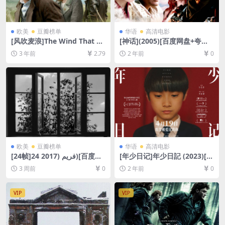
欧美
豆瓣榜单
华语
高清电影
[风吹麦浪]The Wind That Sh
[神话](2005)[百度网盘+夸克
akes the Barley (2006)[百度
网盘1080P超清未删减资源]
3 年前
2.79
2 年前
0
网盘+夸克网盘1080P超清未
[网盘在线播放/下载][MP4/8G
删减资源][网盘在线播放/下
B][中文字幕]
载][MP4/8GB][中英字幕]
欧美
豆瓣榜单
华语
高清电影
[24帧]24 فریم (2017)[百度网
[年少日记]年少日記 (2023)[百
盘+夸克网盘1080P超清未删
度网盘+夸克网盘1080P超清
3 周前
0
2 年前
0
减资源][网盘在线播放/下载]
未删减资源][网盘在线播放/下
[MP4/7.7GB][无对白]
载][MP4/7.18GB][粤语中字]
VIP
VIP