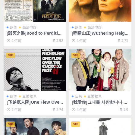
欧美
高清电影
欧美
高清电影
[毁灭之路]Road to Perdition
[呼啸山庄]Wuthering Heigh
(2002)[百度网盘+迅雷云盘资
ts (1992)[百度网盘+迅雷云盘
4 年前
2.92
4 年前
2.75
源1080P超清未删减][MP4/7.
资源1080P超清未删减][MP4/
6GB][中英字幕]
6.9GB][中英字幕]
VIP
VIP
欧美
豆瓣榜单
日韩
豆瓣榜单
[飞越疯人院]One Flew Over
[我爱你]그대를 사랑합니다 (2
the Cuckoo’s Nest (1975)
011)[百度网盘+迅雷云盘资源
5 年前
2.74
4 年前
2.9
[百度网盘+迅雷云盘资源1080
1080P超清未删减][MP4/6G
P超清未删减][MP4/8.6GB][中
B][韩语中字]
英字幕]
VIP
VIP