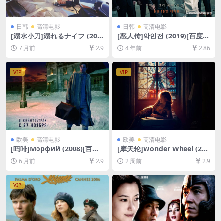
日韩
高清电影
日韩
高清电影
[溺水小刀]溺れるナイフ (201
[恶人传]악인전 (2019)[百度网
6)[百度网盘+夸克网盘1080P
盘+夸克网盘+迅雷云盘资源10
7 月前
2.9
4 年前
2.86
超清未删减资源][网盘在线播
80P超清未删减][MP4/7GB]
放/下载][MP4/8GB][中文字
[韩语中字]
幕]
VIP
VIP
欧美
高清电影
欧美
高清电影
[吗啡]Морфий (2008)[百度
[摩天轮]Wonder Wheel (201
网盘+夸克网盘1080P超清未
7)[百度网盘+夸克网盘1080P
6 月前
2.9
2 周前
2.9
删减资源][网盘在线播放/下
超清未删减资源][网盘在线播
载][MP4/7.5GB][中文字幕]
放/下载][MP4/6.6GB][中英字
幕]
VIP