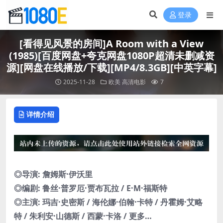
登录
[看得见风景的房间]A Room with a View
(1985)[百度网盘+夸克网盘1080P超清未删减资
源][网盘在线播放/下载][MP4/8.3GB][中英字幕]
2025-11-28
欧美
高清电影
7
详情介绍
◎导演: 詹姆斯·伊沃里
◎编剧: 鲁丝·普罗厄·贾布瓦拉 / E·M·福斯特
◎主演: 玛吉·史密斯 / 海伦娜·伯翰·卡特 / 丹霍姆·艾略
特 / 朱利安·山德斯 / 西蒙·卡洛 / 更多…