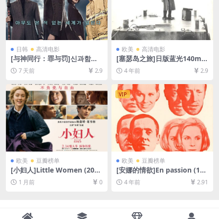
日韩
高清电影
欧美
高清电影
[与神同行：罪与罚]신과함께-
[塞瑟岛之旅]日版蓝光140min
죄와 벌 (2017)[百度网盘+夸
Ταξίδι στα Κύθηρα (1984)
7 天前
2.9
4 年前
2.9
克网盘1080P超清未删减资源]
[百度网盘+夸克网盘+迅雷云
[网盘在线播放/下载][MP4/9.
盘资源1080P超清未删减][MP
5GB][中文字幕]
4/8.1GB][原声中字]
VIP
欧美
豆瓣榜单
欧美
豆瓣榜单
[小妇人]Little Women (201
[安娜的情欲]En passion (196
9)[百度网盘+夸克网盘1080P
9)[百度网盘+迅雷云盘资源10
1 月前
0
4 年前
2.91
超清未删减资源][网盘在线播
80P超清未删减][MP4/6GB]
放/下载][MP4/9GB][中英字
[中文字幕]
幕]