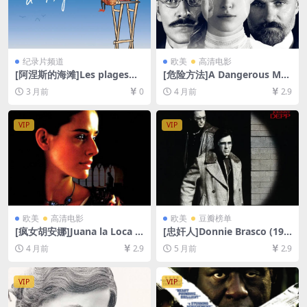
纪录片频道
欧美
高清电影
[阿涅斯的海滩]Les plages
[危险方法]A Dangerous Met
d’Agnès (2008)[百度网盘+夸
hod (2011)[百度网盘+夸克网
3 月前
0
4 月前
2.9
克网盘1080P高清未删减资源]
盘1080P超清未删减资源][网
[网盘在线播放/下载][MP4/7.
盘在线播放/下载][MP4/6.7G
3GB][中文字幕]
B][中文字幕]
VIP
VIP
欧美
高清电影
欧美
豆瓣榜单
[疯女胡安娜]Juana la Loca (2
[忠奸人]Donnie Brasco (199
001)[百度网盘+夸克网盘1080
7)[百度网盘+夸克网盘1080P
4 月前
2.9
5 月前
2.9
P超清未删减资源][网盘在线播
超清未删减资源][网盘在线播
放/下载][MP4/7.4GB][中英字
放/下载][MP4/9.3GB][中英字
幕]
幕]
VIP
VIP