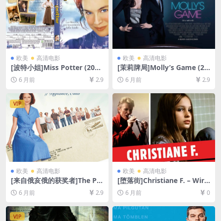
欧美
高清电影
欧美
高清电影
[波特小姐]Miss Potter (200
[茉莉牌局]Molly’s Game (20
7)[百度网盘+夸克网盘1080P
17)[百度网盘+夸克网盘1080P
6 月前
2.9
6 月前
2.9
超清未删减资源][网盘在线播
超清未删减资源][网盘在线播
放/下载][MP4/5.7GB][中英字
放/下载][MP4/9GB][中英字
幕]
幕]
VIP
欧美
高清电影
欧美
高清电影
[来自俄亥俄的获奖者]The Pri
[堕落街]Christiane F. – Wir
ze Winner of Defiance, Ohi
Kinder vom Bahnhof Zoo
6 月前
2.9
6 月前
0
o (2005)[百度网盘+夸克网盘1
(1981)[百度网盘+夸克网盘10
080P超清未删减资源][网盘在
80P超清未删减资源][网盘在
线播放/下载][MP4/6.3GB][中
线播放/下载][MP4/8.5GB][中
VIP
英字幕]
文字幕]