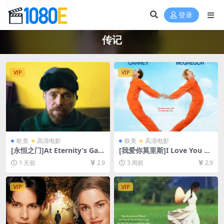
登录
传记
VIP
VIP
欧美
高清电影
欧美
高清电影
[永恒之门]At Eternity’s Gate
[我爱你莫里斯]I Love You Ph
(2018)[百度网盘+夸克网盘10
illip Morris (2009)[百度网盘
1 天前
2.9
3 周前
2.9
80P超清未删减资源][网盘在
+夸克网盘1080P超清未删减
线播放/下载][MP4/7.4GB][中
资源][网盘在线播放/下载][MP
英字幕]
4/6.6GB][中文字幕]
VIP
VIP