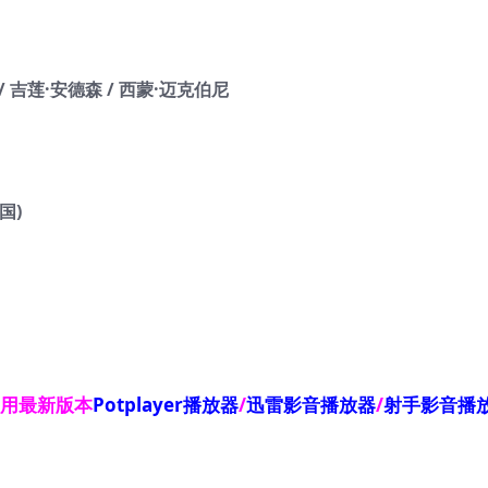
/ 吉莲·安德森 / 西蒙·迈克伯尼
国)
使用最新版本
Potplayer播放器
/
迅雷影音播放器
/
射手影音播