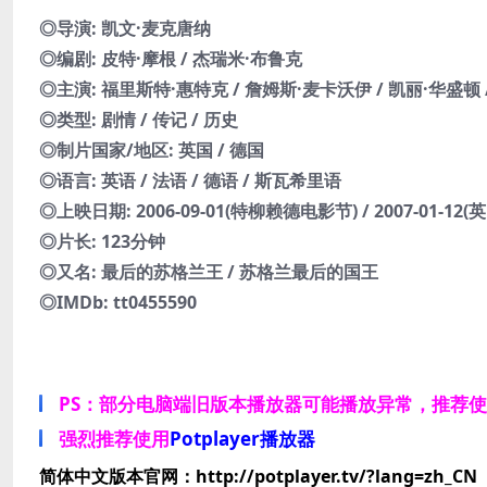
◎导演: 凯文·麦克唐纳
◎编剧: 皮特·摩根 / 杰瑞米·布鲁克
◎主演: 福里斯特·惠特克 / 詹姆斯·麦卡沃伊 / 凯丽·华盛顿 
◎类型: 剧情 / 传记 / 历史
◎制片国家/地区: 英国 / 德国
◎语言: 英语 / 法语 / 德语 / 斯瓦希里语
◎上映日期: 2006-09-01(特柳赖德电影节) / 2007-01-12(英
◎片长: 123分钟
◎又名: 最后的苏格兰王 / 苏格兰最后的国王
◎IMDb: tt0455590
PS：部分电脑端旧版本播放器可能播放异常，推荐
强烈推荐使用
Potplayer播放器
简体中文版本官网：http://potplayer.tv/?lang=zh_CN