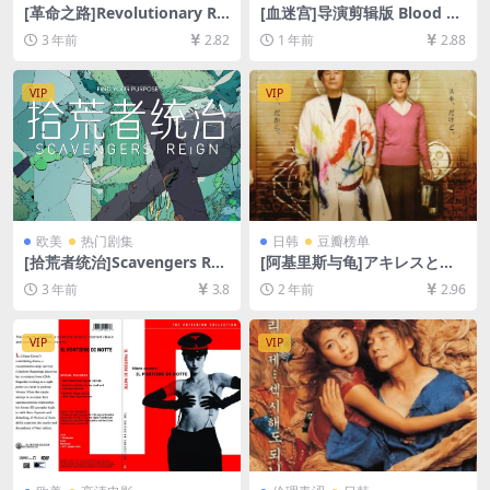
[革命之路]Revolutionary Ro
[血迷宫]导演剪辑版 Blood Si
ad (2008)[百度网盘+夸克网盘
mple (1984)[百度网盘+夸克
3 年前
2.82
1 年前
2.88
1080P超清未删减资源][网盘
网盘1080P超清未删减资源]
在线播放/下载][MP4/7.6GB]
[网盘在线播放/下载][MP4/6.
[中英字幕]
3GB][中英字幕]
VIP
VIP
欧美
热门剧集
日韩
豆瓣榜单
[拾荒者统治]Scavengers Rei
[阿基里斯与龟]アキレスと亀
gn (2023)[百度网盘+夸克网
(2008)[百度网盘+夸克网盘10
3 年前
3.8
2 年前
2.96
盘1080P超清未删减资源][网
80P超清未删减资源][网盘在
盘在线播放/下载][MP4/19G
线播放/下载][MP4/7.7GB][中
B][中英字幕]
文字幕]
VIP
VIP