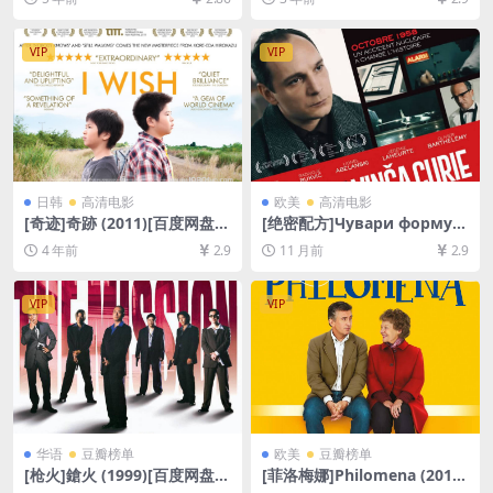
源1080P超清][MP4/8.0GB]
[网盘在线播放/下载][MP4/4G
[中英字幕]
B][中文字幕]
VIP
VIP
日韩
高清电影
欧美
高清电影
[奇迹]奇跡 (2011)[百度网盘
[绝密配方]Чувари формул
+迅雷云盘资源1080P超清未
е (2023)[百度网盘+夸克网盘1
4 年前
2.9
11 月前
2.9
删减][MP4/7.3GB][日语中字]
080P超清未删减资源][网盘在
线播放/下载][MP4/6.8GB][中
英字幕]
VIP
VIP
华语
豆瓣榜单
欧美
豆瓣榜单
[枪火]鎗火 (1999)[百度网盘
[菲洛梅娜]Philomena (2013)
+夸克网盘DVD9原盘高清未删
[百度网盘+夸克网盘1080P超