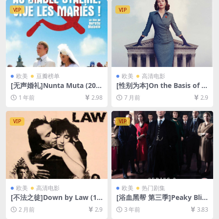
幕]
载][MP4/7.8GB][中英字幕]
VIP
VIP
欧美
豆瓣榜单
欧美
高清电影
[无声婚礼]Nunta Muta (200
[性别为本]On the Basis of S
8)[百度网盘+夸克网盘1080P
ex (2018)[百度网盘+夸克网盘
1 年前
2.98
7 月前
2.9
超清未删减资源][网盘在线播
1080P超清未删减资源][网盘
放/下载][MP4/6GB][中文字
在线播放/下载][MP4/9.6GB]
幕]
[中英字幕]
VIP
VIP
欧美
高清电影
欧美
热门剧集
[不法之徒]Down by Law (19
[浴血黑帮 第三季]Peaky Blin
86)[百度网盘+夸克网盘1080P
ders Season 3 (2016)[百度网
2 月前
2.9
3 年前
3.83
超清未删减资源][网盘在线播
盘+迅雷云盘+阿里云盘资源10