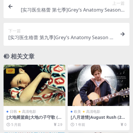
上一篇
[实习医生格蕾 第七季]Grey’s Anatomy Season 7
(2010)[百度网盘+夸克网盘1080P超清未删减资源]
[网盘在线播放/下载][MP4/61GB][奈飞官方中字]
下一篇
[实习医生格蕾 第九季]Grey’s Anatomy Season 9
(2012)[百度网盘+夸克网盘1080P超清未删减资源]
[网盘在线播放/下载][MP4/67GB][奈飞官方中字]
相关文章
VIP
日韩
高清电影
欧美
高清电影
[大地摇篮曲]大地の子守歌 (1
[八月迷情]August Rush (200
976)[百度网盘+夸克网盘1080
7)August Rush (2007)[百度
5 月前
2.9
1 年前
0
P超清未删减资源][网盘在线播
网盘+夸克网盘1080P超清未
放/下载][MP4/7GB][中文字
删减资源][网盘在线播放/下