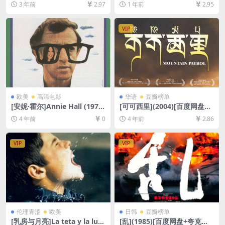
3 年前
2.97
1 年前
2.95
减资源][网盘在线播放/下载]
清未删减资源][网盘在线播放/
[MP4/6.6GB][粤语中字]
下载][MP4/6.9GB][中英字幕]
VIP
欧美
高清电影
华语
豆瓣榜单
[安妮·霍尔]Annie Hall (1977)
[可可西里](2004)[百度网盘
[百度网盘+迅雷云盘资源1080
+迅雷云盘资源1080P超清未
4 年前
0
4 年前
2.86
P超清未删减][MP4/5.2GB][中
删减][MP4/5.6GB][中文字幕]
英字幕]
VIP
VIP
伦理青涩
欧美
日韩
豆瓣榜单
[乳房与月亮]La teta y la lun
[乱](1985)[百度网盘+夸克网