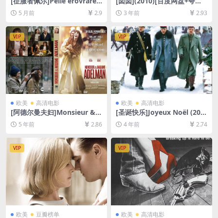
[征服者佩尔]Pelle erövraren
[囡囡](2010)[百度网盘+夸克
(1987)[百度网盘+夸克网盘10
网盘1080P超清未删减资源]
5 月前
2.9
3 年前
2.93
80P超清未删减资源][网盘在
[网盘在线播放/下载][MP4/5.
线播放/下载][MP4/10GB][中
6GB][粤语中字]
文字幕]
VIP
VIP
欧美
高清电影
欧美
高清电影
[阿德尔曼夫妇]Monsieur &
[圣诞快乐]Joyeux Noël (200
Madame Adelman (2017)
5)[百度网盘+迅雷云盘资源10
5 年前
2.86
4 年前
2.74
[百度网盘+迅雷云盘资源1080
80P超清未删减][MP4/7.5GB]
P超清未删减][MP4/7.8GB][中
[中文字幕]
法字幕]
VIP
VIP
欧美
豆瓣榜单
欧美
高清电影