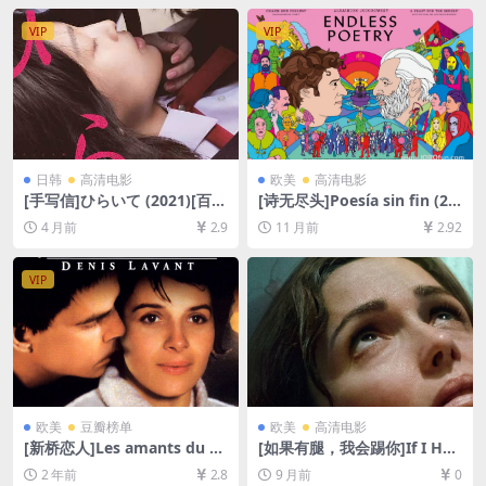
放/下载][MP4/7.2GB][中英字
80P超清未删减][MP4/11GB]
幕]
[中英字幕]
VIP
VIP
日韩
高清电影
欧美
高清电影
[手写信]ひらいて (2021)[百度
[诗无尽头]Poesía sin fin (20
网盘+夸克网盘1080P超清未
16)[百度网盘+夸克网盘+迅雷
4 月前
2.9
11 月前
2.92
删减资源][网盘在线播放/下
云盘资源1080P超清未删减]
载][MP4/8.3GB][中文字幕]
[MP4/8GB][中文字幕]
VIP
欧美
豆瓣榜单
欧美
高清电影
[新桥恋人]Les amants du P
[如果有腿，我会踢你]If I Had
ont-Neuf (1991)[百度网盘
Legs I’d Kick You (2025)[百
2 年前
2.8
9 月前
0
+夸克网盘1080P超清未删减
度网盘+夸克网盘1080P超清