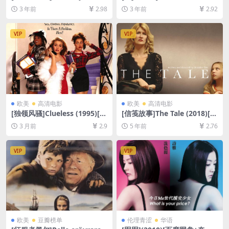
a (1994)[百度网盘+迅雷云盘
盘1080P超清资源][网盘在线
3 年前
2.98
3 年前
2.92
资源1080P超清未删减][MP4/
播放/下载][MP4/10GB][中文
5GB][中文字幕]
字幕]
VIP
VIP
欧美
高清电影
欧美
高清电影
[独领风骚]Clueless (1995)[百
[信笺故事]The Tale (2018)[百
度网盘+夸克网盘1080P超清
度网盘+迅雷云盘资源1080P
3 月前
2.9
5 年前
2.76
未删减资源][网盘在线播放/下
超清未删减][MP4/7.5GB][中
载][MP4/6.2GB][中英字幕]
英字幕]
VIP
VIP
欧美
豆瓣榜单
伦理青涩
华语