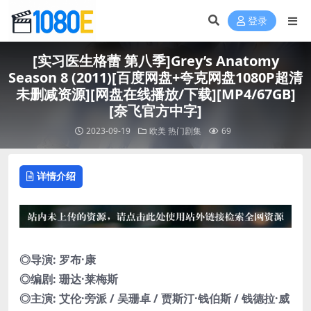
登录
[实习医生格蕾 第八季]Grey’s Anatomy
Season 8 (2011)[百度网盘+夸克网盘1080P超清
未删减资源][网盘在线播放/下载][MP4/67GB]
[奈飞官方中字]
2023-09-19
欧美
热门剧集
69
详情介绍
◎导演: 罗布·康
◎编剧: 珊达·莱梅斯
◎主演: 艾伦·旁派 / 吴珊卓 / 贾斯汀·钱伯斯 / 钱德拉·威