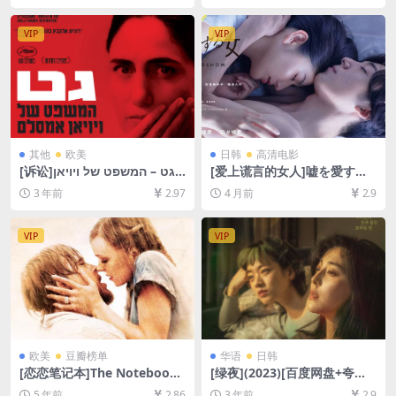
资源][网盘在线播放/下载][MP
未删减资源][网盘在线播放/下
4/8GB][中文字幕]
载][MP4/8GB][中英字幕]
VIP
VIP
其他
欧美
日韩
高清电影
[诉讼]גט – המשפט של ויויאן
[爱上谎言的女人]嘘を愛する
אמסאלם (2014)[百度网盘+夸
女 (2018)[百度网盘+夸克网盘
3 年前
2.97
4 月前
2.9
克网盘1080P超清未删减资源]
1080P超清未删减资源][网盘
[网盘在线播放/下载][MP4/4.
在线播放/下载][MP4/7.7GB]
2GB][中文字幕]
[中文字幕]
VIP
VIP
欧美
豆瓣榜单
华语
日韩
[恋恋笔记本]The Notebook
[绿夜](2023)[百度网盘+夸克
(2004)[百度网盘+迅雷云盘资
网盘1080P超清未删减资源]
5 年前
2.86
3 年前
2.9