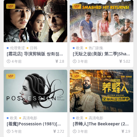
VIP
VIP
伦理青涩
日韩
欧美
热门剧集
[霜花店] 导演剪辑版 쌍화점
[无耻之徒(美版) 第二季]Sha
(2008)[百度网盘+迅雷云盘资
meless Season 2 (2012)[百
4 年前
2.8
3 年前
5.02
源1080P超清未删减][MP4/9
度网盘+夸克网盘1080P超清
GB][韩语中字]
未删减资源][网盘在线播放/下
载][MP4/33GB][中英字幕]
VIP
VIP
欧美
高清电影
欧美
高清电影
[着魔]Possession (1981)[百
[养蜂人]The Beekeeper (202
度网盘+夸克网盘+迅雷云盘资
4)[百度网盘+夸克网盘1080P
5 年前
2.72
3 年前
2.9
源1080P超清未删减][MP4/6.
超清未删减资源][网盘在线播