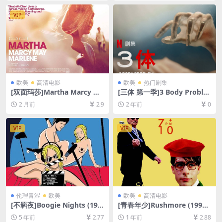
3GB][原声中字]
放/下载][MP4/6.8GB][中英字
幕]
VIP
欧美
高清电影
欧美
热门剧集
[双面玛莎]Martha Marcy Ma
[三体 第一季]3 Body Proble
y Marlene (2011)[百度网盘
m Season 1 (2024)[百度网盘
2 月前
2.9
2 年前
0
+夸克网盘1080P超清未删减
+夸克网盘1080P超清未删减
资源][网盘在线播放/下载][MP
资源][网盘在线播放/下载][MP
4/6.6GB][中英字幕]
4/9GB][中英字幕]
VIP
VIP
伦理青涩
欧美
欧美
高清电影
[不羁夜]Boogie Nights (199
[青春年少]Rushmore (1998)
7)[百度网盘+迅雷云盘资源10
[百度网盘+夸克网盘1080P超
5 年前
2.77
1 年前
2.88
80P超清未删减][MP4/9.0GB]
清未删减资源][网盘在线播放/