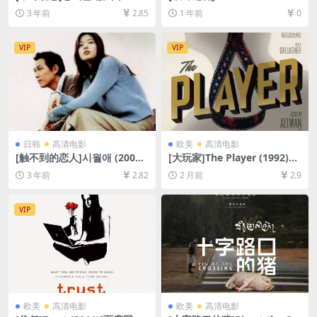
[百度网盘+夸克网盘1080P超
(2005)[百度网盘+夸克网盘10
3 年前
2.85
1 年前
0
清未删减资源][网盘在线播放/
80P超清未删减资源][网盘在
下载][MP4/3.2GB][韩语中字]
线播放/下载][MP4/6.6GB][中
英字幕]
VIP
VIP
日韩
高清电影
欧美
高清电影
[触不到的恋人]시월애 (2000)
[大玩家]The Player (1992)
[百度网盘+迅雷云盘资源1080
[百度网盘+夸克网盘1080P超
3 年前
2.82
2 月前
2.9
P超清未删减][MP4/6GB][韩
清未删减资源][网盘在线播放/
语中字]
下载][MP4/8.3GB][中英字幕]
VIP
欧美
高清电影
欧美
高清电影