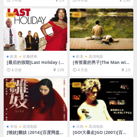
5 年前
2.9
4 年前
2.96
4)[百度网盘+迅雷云盘资源10
一致[百度网盘+迅雷云盘资源
80P超清未删减][MP4/9.5GB]
DVD原盘高清未删减][MP4/5.
[中文字幕]
6GB][韩语中字]【视频文件
VIP
VIP
+防和谐压缩包（含解压密
码）】
欧美
豆瓣榜单
欧美
高清电影
[最后的假期]Last Holiday (2
[有答案的男子]The Man with
006)[百度网盘+夸克网盘1080
the Answers (2021)[百度网
8 月前
2.99
4 天前
2.9
P超清未删减资源][网盘在线播
盘+夸克网盘1080P超清未删
放/下载][MP4/9GB][中英字
减资源][网盘在线播放/下载]
幕]
[MP4/5.4GB][中英字幕]
VIP
VIP
华语
高清电影
日韩
高清电影
[雏妓]雛妓 (2014)[百度网盘
[GO!大暴走]GO (2001)[百度