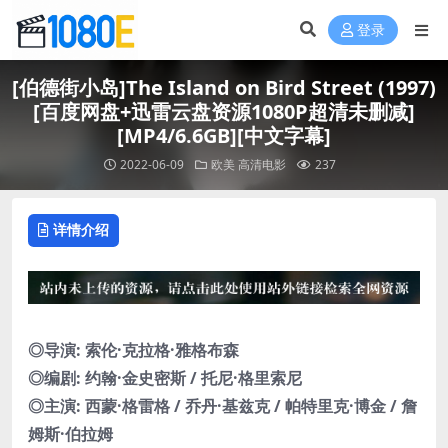
登录
[伯德街小岛]The Island on Bird Street (1997)
[百度网盘+迅雷云盘资源1080P超清未删减]
[MP4/6.6GB][中文字幕]
2022-06-09
欧美
高清电影
237
详情介绍
◎导演: 索伦·克拉格·雅格布森
◎编剧: 约翰·金史密斯 / 托尼·格里索尼
◎主演: 西蒙·格雷格 / 乔丹·基兹克 / 帕特里克·博金 / 詹
姆斯·伯拉姆