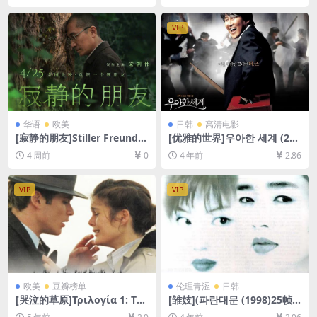
[中英字幕]
下载][MP4/6.5GB][中英字幕]
VIP
华语
欧美
日韩
高清电影
[寂静的朋友]Stiller Freund
[优雅的世界]우아한 세계 (200
(2025)[百度网盘+夸克网盘10
7)[百度网盘+迅雷云盘资源10
4 周前
0
4 年前
2.86
80P超清未删减资源][网盘在
80P超清未删减][MP4/6.2GB]
线播放/下载][MP4/9.8GB][中
[韩语中字]
文字幕]
VIP
VIP
欧美
豆瓣榜单
伦理青涩
日韩
[哭泣的草原]Τριλογία 1: Το
[雏妓](파란대문 (1998)25帧1
Λιβάδι που δακρύζει (200
01分钟，与105分钟版本内容