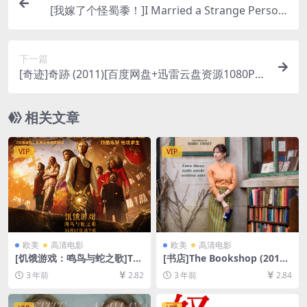
[我嫁了个怪蜀黍！]I Married a Strange Person!
(1997)[百度网盘+迅雷云盘资源1080P超清未删减]
[MP4/3.4GB][中文字幕]
下一篇
[奇迹]奇跡 (2011)[百度网盘+迅雷云盘资源1080P超
清未删减][MP4/7.3GB][日语中字]
相关文章
VIP
VIP
欧美
高清电影
欧美
高清电影
[饥饿游戏：鸣鸟与蛇之歌]Th
[书店]The Bookshop (2017)
e Hunger Games: The Balla
[百度网盘+夸克网盘1080P超
3 年前
2.82
3 年前
2.84
d of Songbirds & Snakes (2
清未删减资源][网盘在线播放/
023)[百度网盘+夸克网盘1080
下载][MP4/7.1GB][中英字幕]
P超清未删减资源][网盘在线播