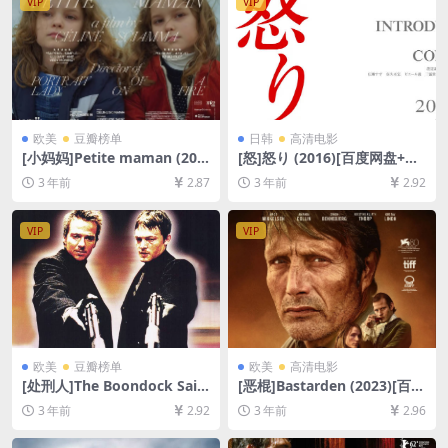
VIP
VIP
放/下载][MP4/10GB][中英字
幕]
欧美
豆瓣榜单
日韩
高清电影
[小妈妈]Petite maman (202
[怒]怒り (2016)[百度网盘+夸
1)[百度网盘+夸克网盘1080P
克网盘1080P超清未删减资源]
3 年前
2.87
3 年前
2.92
超清未删减资源][网盘在线播
[网盘在线播放/下载][MP4/8.
放/下载][MP4/4.6GB][中文字
9GB][中文字幕]
幕]
VIP
VIP
欧美
豆瓣榜单
欧美
高清电影
[处刑人]The Boondock Sain
[恶棍]Bastarden (2023)[百度
ts (1999)[百度网盘+夸克网盘
网盘+夸克网盘1080P超清未
3 年前
2.92
3 年前
2.96
1080P超清未删减资源][网盘
删减资源][网盘在线播放/下
在线播放/下载][MP4/6.9GB]
载][MP4/8GB][中文字幕]