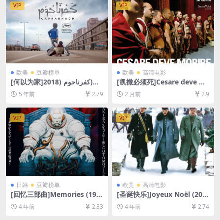
[中英字幕]
VIP
VIP
欧美
豆瓣榜单
欧美
高清电影
[何以为家]كفرناحوم (2018)
[凯撒必须死]Cesare deve m
[百度网盘+迅雷云盘资源1080
orire (2012)[百度网盘+夸克
5 年前
2.79
2 月前
2.9
P超清][MP4/8.1GB][中文字
网盘1080P超清未删减资源]
幕]
[网盘在线播放/下载][MP4/5G
B][中文字幕]
VIP
VIP
日韩
豆瓣榜单
欧美
高清电影
[回忆三部曲]Memories (199
[圣诞快乐]Joyeux Noël (200
5)[百度网盘+夸克网盘+迅雷云
5)[百度网盘+迅雷云盘资源10
4 年前
2.83
4 年前
2.74
盘资源1080P超清未删减][MP
80P超清未删减][MP4/7.5GB]
4/7.3GB][日语中字]
[中文字幕]