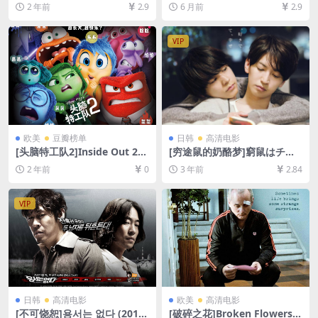
+夸克网盘1080P超清未删减
网盘+夸克网盘1080P超清未
2 年前
2.9
6 月前
2.9
资源][网盘在线播放/下载][MP
删减资源][网盘在线播放/下
4/6GB][粤语中字]
载][MP4/8GB][中文字幕]
VIP
欧美
豆瓣榜单
日韩
高清电影
[头脑特工队2]Inside Out 2
[穷途鼠的奶酪梦]窮鼠はチー
(2024)[百度网盘+夸克网盘10
ズの夢を見る (2020)[百度网
2 年前
0
3 年前
2.84
80P超清未删减资源][网盘在
盘+夸克网盘1080P超清未删
线播放/下载][MP4/6.9GB][中
减资源][网盘在线播放/下载]
英字幕]
[MP4/8.1GB][中文字幕]
VIP
日韩
高清电影
欧美
高清电影
[不可饶恕]용서는 없다 (2010)
[破碎之花]Broken Flowers