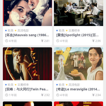
欧美
高清电影
欧美
豆瓣榜单
[坏血]Mauvais sang (1986)
[聚焦]Spotlight (2015)[百度
[百度网盘+迅雷云盘资源1080
网盘+迅雷云盘资源1080P超
4 年前
2.81
4 年前
2.96
P超清未删减][MP4/7.4GB][中
清未删减][MP4/9GB][中英字
文字幕]
幕]
VIP
VIP
欧美
豆瓣榜单
欧美
高清电影
[双峰：与火同行]Twin Peak
[奇迹]Le meraviglie (2014)
s: Fire Walk with Me (1992)
[百度网盘+迅雷云盘资源1080
1 年前
2.92
4 年前
2.94
[百度网盘+夸克网盘1080P超
P超清未删减][MP4/6GB][中
清未删减资源][网盘在线播放/
文字幕]
下载][MP4/9.7GB][中英字幕]