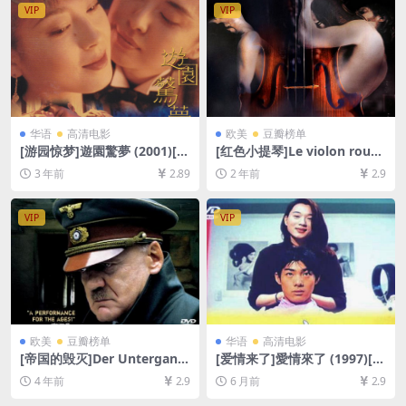
VIP
VIP
华语
高清电影
欧美
豆瓣榜单
[游园惊梦]遊園驚夢 (2001)[AI
[红色小提琴]Le violon rouge
修复版+日版超清][百度网盘
(1998)[百度网盘+夸克网盘10
3 年前
2.89
2 年前
2.9
+迅雷云盘资源1080P超清未
80P超清未删减资源][网盘在
删减][MP4/7GB TS/12GB][中
线播放/下载][MP4/8.2GB][中
文字幕]
英字幕]
VIP
VIP
欧美
豆瓣榜单
华语
高清电影
[帝国的毁灭]Der Untergang
[爱情来了]愛情來了 (1997)[百
(2004)[百度网盘+迅雷云盘资
度网盘+夸克网盘1080P超清
4 年前
2.9
6 月前
2.9
源1080P超清未删减][MP4/9.
未删减资源][网盘在线播放/下
8GB][中英字幕]
载][MP4/7GB][中文字幕]