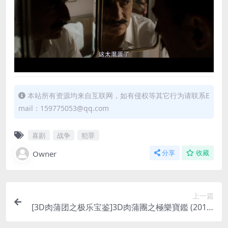
本站所有资源均来自互联网，如有侵权等其它行为请联系E
mail：159775053@qq.com
喜剧
战争
犯罪
Owner
分享
收藏
上一篇
[3D肉蒲团之极乐宝鉴]3D肉蒲團之極樂寶鑑 (2011)
[百度网盘+迅雷云盘资源1080P超清未删减][MP4/