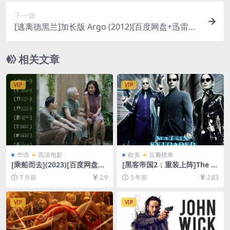
7.9GB][粤语中字]【手机无法在线播放，请下载防
下一篇
和谐压缩包（含解压密码）】
[逃离德黑兰]加长版 Argo (2012)[百度网盘+迅雷云
盘资源1080P超清未删减][MP4/8GB][中文字幕]
相关文章
VIP
VIP
华语
高清电影
欧美
豆瓣榜单
[乘船而去](2023)[百度网盘
[黑客帝国2：重装上阵]The M
+夸克网盘1080P超清未删减
atrix Reloaded (2003)[百度
7 月前
2.9
5 年前
2.83
资源][网盘在线播放/下载][MP
网盘+迅雷云盘资源1080P超
4/7GB][中文字幕]
清未删减][MP4/9.0GB][中英
字幕]
VIP
VIP