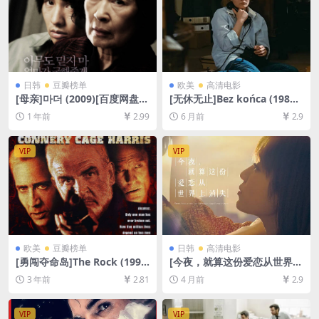
日韩
豆瓣榜单
欧美
高清电影
[母亲]마더 (2009)[百度网盘
[无休无止]Bez końca (1985)
+夸克网盘1080P超清未删减
[百度网盘+夸克网盘1080P超
1 年前
2.99
6 月前
2.9
资源][网盘在线播放/下载][MP
清未删减资源][网盘在线播放/
4/8.7GB][中文字幕]
下载][MP4/7GB][中文字幕]
VIP
VIP
欧美
豆瓣榜单
日韩
高清电影
[勇闯夺命岛]The Rock (199
[今夜，就算这份爱恋从世界上
6)[百度网盘+夸克网盘1080P
消失]今夜、世界からこの恋が
3 年前
2.81
4 月前
2.9
超清未删减资源][网盘在线播
消えても (2022)[百度网盘+夸
放/下载][MP4/8GB][中英字
克网盘1080P超清未删减资源]
幕]
[网盘在线播放/下载][MP4/8.
VIP
VIP
3GB][中文字幕]