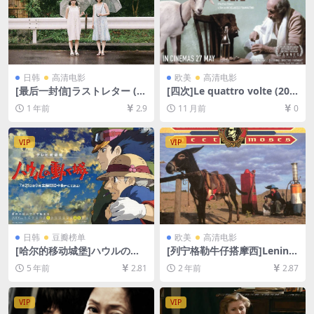
日韩
高清电影
欧美
高清电影
[最后一封信]ラストレター (2
[四次]Le quattro volte (201
020)[百度网盘+夸克网盘1080
0)[百度网盘+夸克网盘720P高
1 年前
2.9
11 月前
0
P超清未删减资源][网盘在线播
清未删减资源][网盘在线播放/
放/下载][MP4/7.9GB][中文字
下载][MP4/3.5GB][无对白]
幕]
VIP
VIP
日韩
豆瓣榜单
欧美
高清电影
[哈尔的移动城堡]ハウルの動
[列宁格勒牛仔搭摩西]Lening
く城 (2004)[百度网盘+迅雷云
rad Cowboys Meet Moses
5 年前
2.81
2 年前
2.87
盘资源1080P超清][MP4/7.7G
(1994)[百度网盘+夸克网盘10
B][日语中字]
80P超清未删减资源][网盘在
线播放/下载][MP4/6.2GB][中
VIP
VIP
文字幕]