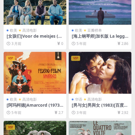
欧美
高清电影
欧美
豆瓣榜单
[女孩们]Voor de meisjes (20
[海上钢琴师]加长版 La legge
25)[百度网盘+夸克网盘1080P
nda del pianista sull’ocean
3 月前
0
5 年前
2.86
超清未删减资源][网盘在线播
o (1998)[百度网盘+迅雷云盘
放/下载][MP4/3.7GB][中文字
资源1080P超清未删减][MP4/
幕]
11GB][中英字幕]
VIP
VIP
欧美
高清电影
华语
高清电影
[阿玛柯德]Amarcord (1973)
[男与女]男與女 (1983)[百度网
[百度网盘+迅雷云盘资源1080
盘+夸克网盘1080P超清未删
5 年前
2.7
3 年前
2.92
P超清未删减][MP4/7.7GB][原
减资源][网盘在线播放/下载]
声中字]
[MP4/6.2GB][粤语中字]
VIP