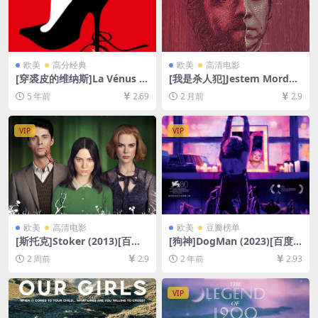
欧美
高分经典
欧美
高清电影
[穿裘皮的维纳斯]La Vénus à
[我是杀人犯]Jestem Morder
la fourrure (2013)完整版[百
cą (2016)[百度网盘+夸克网盘
5 年前
2.69
2 月前
2.9
度网盘+迅雷云盘资源1080P
1080P超清未删减资源][网盘
超清未删减][MP4/6.0GB][原
在线播放/下载][MP4/7.4GB]
声中文字幕]
[中文字幕]
VIP
VIP
欧美
高清电影
欧美
豆瓣榜单
[斯托克]Stoker (2013)[百度
[狗神]DogMan (2023)[百度
网盘+夸克网盘1080P超清未
网盘+夸克网盘1080P超清未
2 周前
2.9
2 年前
2.93
删减资源][网盘在线播放/下
删减资源][网盘在线播放/下
载][MP4/6.6GB][中文字幕]
载][MP4/7.7GB][中英字幕]
VIP