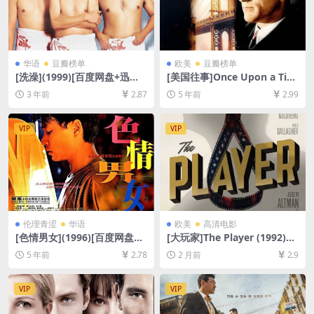
华语
豆瓣榜单
欧美
豆瓣榜单
[洗澡](1999)[百度网盘+迅雷
[美国往事]Once Upon a Tim
云盘资源1080P超清未删减]
e in America (1984)(导演剪
3 年前
2.87
5 年前
2.99
[MP4/5GB][中文字幕]
辑加长版251min)[百度网盘
+夸克网盘+迅雷云盘资源1080
P超清未删减][MP4/15GB][中
VIP
VIP
英字幕]
伦理青涩
华语
欧美
高清电影
[色情男女](1996)[百度网盘
[大玩家]The Player (1992)
+迅雷云盘资源1080P超清未
[百度网盘+夸克网盘1080P超
5 年前
2.78
2 月前
2.9
删减][MP4/4.6GB][中文字幕]
清未删减资源][网盘在线播放/
【视频文件+防和谐压缩包
下载][MP4/8.3GB][中英字幕]
（含解压密码）】
VIP
VIP