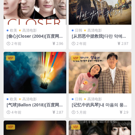
欧美
高清电影
日韩
高清电影
[偷心]Closer (2004)[百度网盘
[从邪恶中拯救我]다만 악에서
+夸克网盘1080P超清未删减
구하소서 (2020)[百度网盘+夸
2 年前
2.96
2 年前
2.97
资源][网盘在线播放/下载][MP
克网盘1080P超清未删减资源]
4/6.7GB][中英字幕]
[网盘在线播放/下载][MP4/7.
3GB][中文字幕]
VIP
VIP
欧美
高清电影
日韩
高清电影
[气球]Ballon (2018)[百度网盘
[记忆中的风琴]내 마음의 풍금
+迅雷云盘资源1080P超清未
(1999)[百度网盘+夸克网盘10
4 年前
2.87
5 月前
2.9
删减][MP4/8GB][中文字幕]
80P超清未删减资源][网盘在
线播放/下载][MP4/7.4GB][中
文字幕]
VIP
VIP