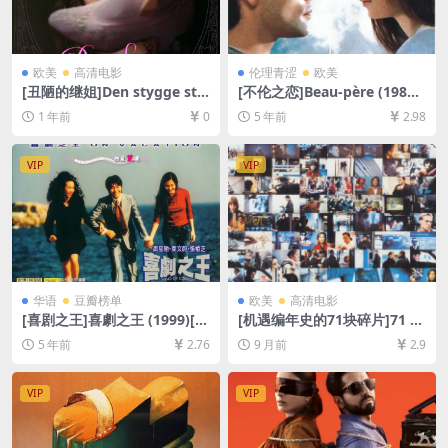
欧美
高清电影
伦理青涩
欧美
[丑陋的继姐]Den stygge ste
[不伦之恋]Beau-père (1981)
søsteren (2025)[百度网盘
[百度网盘+迅雷云盘资源1080
1 年前
0
5 年前
2.98
+夸克网盘1080P超清未删减
P超清未删减][MP4/8.1GB][原
资源][网盘在线播放/下载][MP
声中字]
4/7.2GB][中英字幕]
VIP
VIP
华语
豆瓣榜单
欧美
高清电影
[喜剧之王]喜劇之王 (1999)[百
[机遇编年史的71块碎片]71 Fr
度网盘+迅雷云盘资源1080P
agmente einer Chronologi
5 年前
2.76
9 月前
2.9
超清未删减][MP4/5.3GB][粤
e des Zufalls (1994)[百度网
语中字]
盘+夸克网盘1080P超清未删
减资源][网盘在线播放/下载]
VIP
VIP
[MP4/7.3GB][中文字幕]