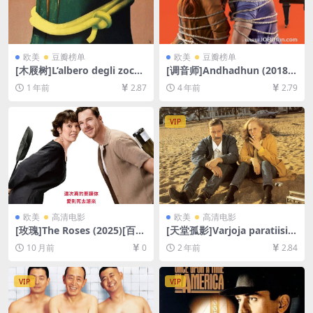
欧美
豆瓣榜单
欧美
豆瓣榜单
[木屐树]L’albero degli zocco
[调音师]Andhadhun (2018)
li (1978)[百度网盘+夸克网盘1
[百度网盘+迅雷云盘资源1080
1 年前
2.87
4 年前
2.79
080P超清未删减资源][网盘在
P超清未删减][MP4/8.8GB][中
线播放/下载][MP4/12GB][中
文字幕]
文字幕]
VIP
欧美
高清电影
欧美
高清电影
[玫瑰]The Roses (2025)[百度
[天堂孤影]Varjoja paratiisiss
网盘+夸克网盘1080P超清未
a (1986)[百度网盘+夸克网盘1
10 月前
0
2 年前
2.84
删减资源][网盘在线播放/下
080P超清未删减资源][网盘在
载][MP4/8.8GB][中文字幕]
线播放/下载][MP4/4.9GB][中
文字幕]
VIP
VIP