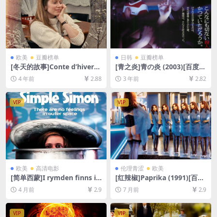
欧美
豆瓣榜单
日韩
豆瓣榜单
[冬天的故事]Conte d’hiver
[青之炎]青の炎 (2003)[百度网
(1992)[百度网盘+迅雷云盘资
盘+夸克网盘1080P超清未删
4 年前
2.88
3 年前
2.82
源1080P超清未删减][MP4/6
减资源][网盘在线播放/下载]
GB][中文字幕]
[MP4/7.4GB][中文字幕]
VIP
VIP
欧美
高清电影
伦理青涩
欧美
[简单西蒙]I rymden finns in
[红辣椒]Paprika (1991)[百度
ga känslor (2010)[百度网盘
网盘+夸克网盘1080P超清未
4 月前
2.9
7 月前
2.9
+夸克网盘1080P超清未删减
删减资源][网盘下载][MP4/8G
资源][网盘在线播放/下载][MP
B][中文字幕]【手机/平板无法
4/5.8GB][中文字幕]
在线播放，请使用电脑下载防
VIP
VIP
和谐压缩包（含解压密码）】