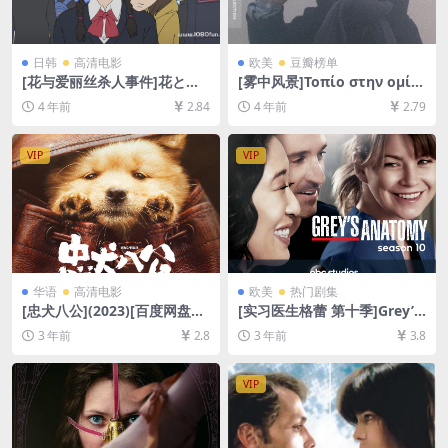
日韩
高清电影
欧美
豆瓣榜单
[花与爱丽丝杀人事件]花とア
[雾中风景]Τοπίο στην ομίχ
リス殺人事件 (2015)[百度网
λη (1988)[百度网盘+迅雷云
4 年前
2.84
4 年前
2.79
盘+夸克网盘+迅雷云盘资源10
盘资源1080P超清][MP4/7.7G
80P超清][MP4/6GB][日语中
B][中文字幕]
字]
VIP
VIP
华语
高清电影
欧美
热门剧集
[忠犬八公](2023)[百度网盘
[实习医生格蕾 第十季]Grey’s
+迅雷云盘资源1080P超清未
Anatomy Season 10 (2013)
3 年前
2.8
3 年前
3.8
删减][MP4/7.5GB][中英字幕]
[百度网盘+夸克网盘1080P超
清未删减资源][网盘在线播放/
下载][MP4/67GB][奈飞官方
VIP
中字]