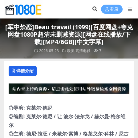
登录
[军中禁恋]Beau travail (1999)[百度网盘+夸克
网盘1080P超清未删减资源][网盘在线播放/下
载][MP4/6GB][中文字幕]
2026-05-23
欧美
高清电影
7
详情介绍
◎导演: 克莱尔·德尼
◎编剧: 克莱尔·德尼 / 让-波尔·法尔戈 / 赫尔曼·梅尔维
尔
◎主演: 德尼·拉旺 / 米歇尔·索博 / 格莱戈尔·科林 / 尼古