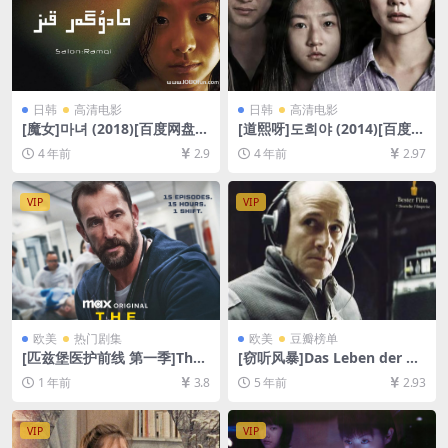
日韩
高清电影
日韩
高清电影
[魔女]마녀 (2018)[百度网盘
[道熙呀]도희야 (2014)[百度网
+迅雷云盘资源1080P超清未
盘+迅雷云盘资源1080P超清
4 年前
2.9
4 年前
2.97
删减][MP4/7.9GB][韩语中字]
未删减][MP4/7.6GB][韩语中
字]
VIP
VIP
欧美
热门剧集
欧美
豆瓣榜单
[匹兹堡医护前线 第一季]The
[窃听风暴]Das Leben der An
Pitt Season 1 (2025)[百度网
deren (2006)[百度网盘+夸克
1 年前
3.8
5 年前
2.93
盘+夸克网盘4K超清未删减资
网盘+迅雷云盘资源1080P超
源][网盘在线播放/下载][MP4/
清未删减][MP4/8.7GB][原声
42GB][中英字幕]
中字]
VIP
VIP