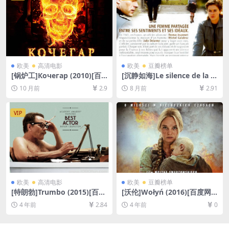
欧美
高清电影
欧美
豆瓣榜单
[锅炉工]Кочегар (2010)[百
[沉静如海]Le silence de la m
度网盘+夸克网盘1080P超清
er (2004)[百度网盘+夸克网盘
10 月前
2.9
8 月前
2.91
未删减资源][网盘在线播放/下
1080P超清未删减资源][网盘
载][MP4/5.5GB][中文字幕]
在线播放/下载][MP4/7.8GB]
[中文字幕]
VIP
欧美
高清电影
欧美
豆瓣榜单
[特朗勃]Trumbo (2015)[百度
[沃伦]Wołyń (2016)[百度网
网盘+迅雷云盘资源1080P超
盘+迅雷云盘资源1080P超清]
4 年前
2.84
4 年前
0
清未删减][MP4/8GB][中英字
[MP4/9.8GB][中英字幕]
幕]