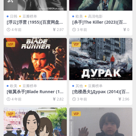
日韩
豆瓣榜单
欧美
高清电影
[浮云]浮雲 (1955)[百度网盘
[杀手]The Killer (2023)[百度
+迅雷云盘资源1080P超清未
网盘+夸克网盘1080P超清未
4 年前
2.97
3 年前
0
删减][MP4/8GB][日语中字]
删减资源][网盘在线播放/下
载][MP4/4.8GB][中英字幕]
VIP
VIP
欧美
豆瓣榜单
其他
豆瓣榜单
[银翼杀手]Blade Runner (19
[危楼愚夫]Дурак (2014)[百
82)[百度网盘+迅雷云盘资源1
度网盘+夸克网盘1080P超清
4 年前
2.82
3 年前
2.96
080P超清未删减][MP4/7.6G
未删减资源][网盘在线播放/下
B][中文字幕]
载][MP4/7.6GB][中文字幕]
VIP
VIP