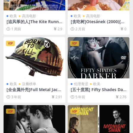
欧美
高清电影
欧美
高清电影
[追风筝的人]The Kite Runne
[贪吃树]Otesánek (2000)[百
r (2007)[百度网盘+夸克网盘1
度网盘+夸克网盘DVD5高清未
1 周前
2.9
2 月前
0
080P超清未删减资源][网盘在
删减资源][网盘在线播放/下
线播放/下载][MP4/8.8GB][中
载][MP4/4.3GB][中文字幕]
文字幕]
VIP
VIP
欧美
豆瓣榜单
伦理青涩
欧美
[全金属外壳]Full Metal Jack
[五十度黑] Fifty Shades Dar
et (1987)[百度网盘+夸克网盘
ker (2017)131分钟(未分级版)
3 年前
2.91
5 年前
2.76
1080P超清未删减资源][网盘
[百度网盘+迅雷云盘+夸克网
在线播放/下载][MP4/7.3GB]
盘资源1080P][MP4/8GB][中
[中文字幕]
英字幕]【视频文件+防和谐压
VIP
VIP
缩包（含解压密码）】