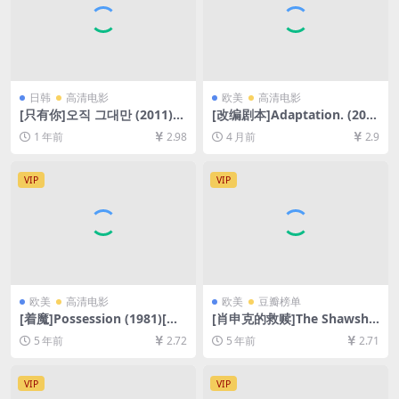
日韩
高清电影
欧美
高清电影
[只有你]오직 그대만 (2011)
[改编剧本]Adaptation. (200
[百度网盘+夸克网盘1080P超
2)[百度网盘+夸克网盘1080P
1 年前
2.98
4 月前
2.9
清未删减资源][网盘在线播放/
超清未删减资源][网盘在线播
下载][MP4/7GB][中文字幕]
放/下载][MP4/7.7GB][中文字
幕]
VIP
VIP
欧美
高清电影
欧美
豆瓣榜单
[着魔]Possession (1981)[百
[肖申克的救赎]The Shawsha
度网盘+夸克网盘+迅雷云盘资
nk Redemption (1994)[百度
5 年前
2.72
5 年前
2.71
源1080P超清未删减][MP4/6.
网盘+迅雷云盘资源1080P超
3GB][原声中字]
清未删减][MP4/9.2GB][中英
字幕]
VIP
VIP