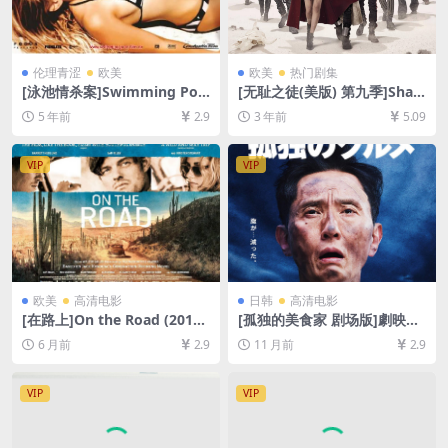
伦理青涩
欧美
欧美
热门剧集
[泳池情杀案]Swimming Poo
[无耻之徒(美版) 第九季]Sha
l (2003)[百度网盘+迅雷云盘
meless Season 9 (2018)[百
5 年前
2.9
3 年前
5.09
资源1080P超清未删减][MP4/
度网盘+夸克网盘1080P超清
6.5GB][原声中字]【视频文件
未删减资源][网盘在线播放/下
+防和谐压缩包（含解压密
载][MP4/42GB][中英字幕]
VIP
VIP
码）】
欧美
高清电影
日韩
高清电影
[在路上]On the Road (2012)
[孤独的美食家 剧场版]劇映画
[百度网盘+夸克网盘1080P超
孤独のグルメ (2024)[百度网
6 月前
2.9
11 月前
2.9
清未删减资源][网盘在线播放/
盘+夸克网盘1080P超清未删
下载][MP4/9GB][中英字幕]
减资源][网盘在线播放/下载]
[MP4/6.6GB][中文字幕]
VIP
VIP