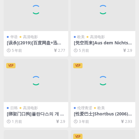
华语
高清电影
欧美
高清电影
[误杀](2019)[百度网盘+迅雷
[凭空而来]Aus dem Nichts
云盘资源1080P超清未删减]
(2017)[百度网盘+夸克网盘10
5 年前
2.77
5 月前
2.9
[MP4/7.4GB][原声中字]
80P超清未删减资源][网盘在
线播放/下载][MP4/7GB][中文
字幕]
VIP
VIP
日韩
高清电影
伦理青涩
欧美
[绑架门口狗]플란다스의 개 (2
[性爱巴士]Shortbus (2006)
000)[百度网盘+夸克网盘1080
[百度网盘+迅雷云盘资源1080
1 月前
2.9
3 年前
2.93
P超清未删减资源][网盘在线播
P超清未删减][MP4/6GB][中
放/下载][MP4/7GB][中文字
英字幕]【手机无法在线播放，
幕]
请下载防和谐压缩包（含解压
VIP
密码）】