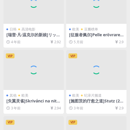
日韩
高清电影
欧美
豆瓣榜单
[瑞普·凡·温克尔的新娘]リップ
[征服者佩尔]Pelle erövraren
ヴァンウィンクルの花嫁 (201
(1987)[百度网盘+夸克网盘10
4 年前
2.92
5 月前
2.9
6)[百度网盘+夸克网盘+迅雷云
80P超清未删减资源][网盘在
盘资源1080P超清未删减][MP
线播放/下载][MP4/10GB][中
4/11GB][日语中字]
文字幕]
VIP
VIP
其他
欧美
欧美
纪录片频道
[失翼灵雀]Skrivánci na niti
[施图茨的疗愈之道]Stutz (20
(1969)[百度网盘+夸克网盘10
22)[百度网盘+迅雷云盘资源1
3 年前
2.94
3 年前
2.9
80P超清未删减资源][网盘在
080P超清未删减][MP4/6GB]
线播放/下载][MP4/6GB][中文
[中文字幕]
字幕]
VIP
VIP