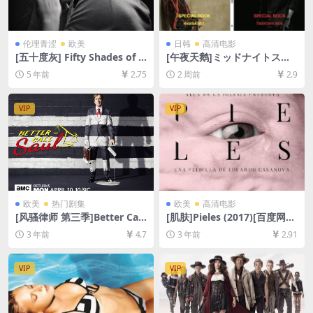
伦理青涩
欧美
日韩
高清电影
[五十度灰] Fifty Shades of G
[午夜天鹅]ミッドナイトスワ
rey (2015)129分钟(加长版)
ン (2020)[百度网盘+夸克网盘
5 年前
2.75
2 周前
2.9
[百度网盘+迅雷云盘+夸克网
1080P超清未删减资源][网盘
盘资源1080P][MP4/7.5GB]
在线播放/下载][MP4/8.2GB]
[中英字幕]【视频文件+防和谐
[中文字幕]
VIP
VIP
压缩包（含解压密码）】
欧美
热门剧集
欧美
高清电影
[风骚律师 第三季]Better Call
[肌肤]Pieles (2017)[百度网盘
Saul Season 3 (2017)[百度网
+夸克网盘1080P超清未删减
3 年前
4.7
3 年前
2.91
盘+迅雷云盘+阿里云盘资源10
资源][网盘在线播放/下载][MP
80P超清未删减][MP4/13GB]
4/1.3GB][中文字幕]
[中英字幕]
VIP
VIP