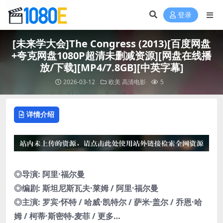
登录
[未来学大会]The Congress (2013)[百度网盘
+夸克网盘1080P超清未删减资源][网盘在线播
放/下载][MP4/7.8GB][中英字幕]
2026-03-12
欧美
高清电影
5
详情介绍
◎导演: 阿里·福尔曼
◎编剧: 斯坦尼斯瓦夫·莱姆 / 阿里·福尔曼
◎主演: 罗宾·怀特 / 哈威·凯特尔 / 萨米·盖尔 / 乔恩·哈
姆 / 柯蒂·斯密特-麦菲 / 更多…