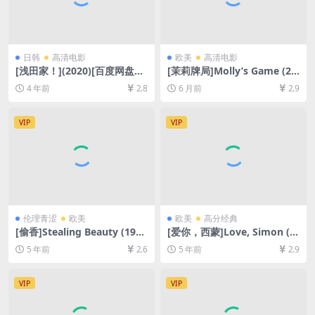
日韩
高清电影
欧美
高清电影
[浅田家！](2020)[百度网盘
[茉莉牌局]Molly’s Game (20
+迅雷云盘资源1080P超清未
17)[百度网盘+夸克网盘1080P
4 年前
2.8
6 月前
2.9
删减][MP4/8.2GB][日语中字]
超清未删减资源][网盘在线播
放/下载][MP4/9GB][中英字
幕]
VIP
VIP
伦理青涩
欧美
欧美
高分经典
[偷香]Stealing Beauty (199
[爱你，西蒙]Love, Simon (2
6)[百度网盘+迅雷云盘资源10
018)[百度网盘+迅雷云盘资源
5 年前
2.6
5 年前
2.9
80P超清][MP4/6.5GB][中英
1080P超清未删减][MP4/7.0G
字幕]
B][中英字幕]
VIP
VIP