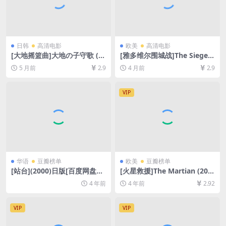
日韩
高清电影
欧美
高清电影
[大地摇篮曲]大地の子守歌 (1
[雅多维尔围城战]The Siege o
976)[百度网盘+夸克网盘1080
f Jadotville (2016)[百度网盘
5 月前
2.9
4 月前
2.9
P超清未删减资源][网盘在线播
+夸克网盘1080P超清未删减
放/下载][MP4/7GB][中文字
资源][网盘在线播放/下载][MP
幕]
4/6.7GB][中文字幕]
VIP
华语
豆瓣榜单
欧美
豆瓣榜单
[站台](2000)日版[百度网盘
[火星救援]The Martian (201
+迅雷云盘资源1080P超清未
5)[百度网盘+迅雷云盘资源10
4 年前
4 年前
2.92
删减][MP4/7.8GB][中文字幕]
80P超清未删减][MP4/10GB]
[中英字幕]
VIP
VIP