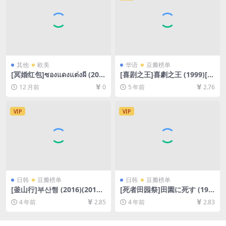
其他
欧美
华语
豆瓣榜单
[冥婚红包]ซองแดงแต่งผี (202
[喜剧之王]喜劇之王 (1999)[百
5)[百度网盘+夸克网盘1080P
度网盘+迅雷云盘资源1080P
12 月前
0
5 年前
2.76
超清未删减资源][网盘在线播
超清未删减][MP4/5.3GB][粤
放/下载][MP4/7GB][中文字
语中字]
幕]
VIP
VIP
日韩
豆瓣榜单
日韩
豆瓣榜单
[釜山行]부산행 (2016)(2012)
[死者田园祭]田園に死す (197
[百度网盘+迅雷云盘资源1080
4)[百度网盘+迅雷云盘资源10
4 年前
2.85
4 年前
2.83
P超清未删减][MP4/7.6GB][韩
80P超清][MP4/6.2GB][日语
语中字]
中字]