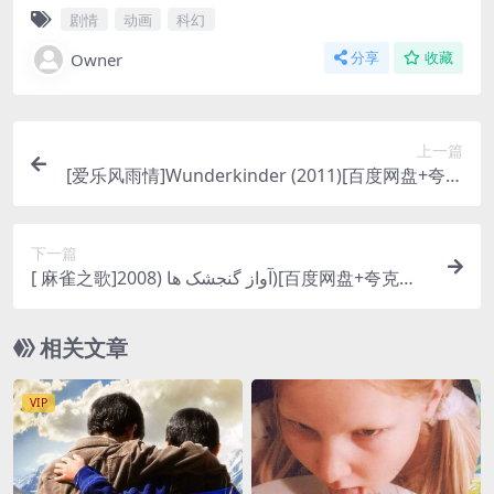
剧情
动画
科幻
Owner
分享
收藏
上一篇
[爱乐风雨情]Wunderkinder (2011)[百度网盘+夸克
网盘1080P超清未删减资源][网盘在线播放/下载][M
P4/6.2GB][中文字幕]
下一篇
[ 麻雀之歌]آواز گنجشک ها (2008)[百度网盘+夸克网
盘1080P超清未删减资源][网盘在线播放/下载][MP
4/6GB][中文字幕]
相关文章
VIP