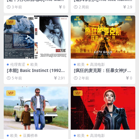
from Earth (2007)[百度网盘
r (2007)[百度网盘+夸克网盘1
3 年前
0
2 周前
2.9
+夸克网盘720P高清未删减资
080P超清未删减资源][网盘在
源][网盘在线播放/下载][MP4/
线播放/下载][MP4/8.8GB][中
5.4GB][中英字幕]
文字幕]
VIP
伦理青涩
欧美
欧美
高清电影
[本能] Basic Instinct (1992)
[疯狂的麦克斯：狂暴女神]Fur
[百度网盘+夸克网盘+迅雷云
iosa: A Mad Max Saga (202
5 年前
2.91
2 年前
0
盘资源1080P超清未删减][MP
4)[百度网盘+夸克网盘1080P
4/8.3GB][中英字幕]【视频文
超清未删减资源][网盘在线播
件+防和谐压缩包（含解压密
放/下载][MP4/10GB][官方中
VIP
VIP
码）】
英字幕]
欧美
豆瓣榜单
欧美
高清电影