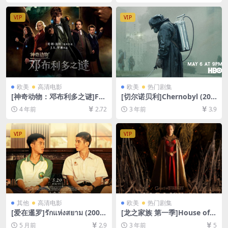
6.3GB][粤语中字]【手机/平板
减资源][网盘下载][MP4/6GB]
无法在线播放，请使用电脑下
[粤语中字]【手机/平板无法在
VIP
VIP
载防和谐压缩包（含解压密
线播放，请使用电脑下载防和
码）】
谐压缩包（含解压密码）】
欧美
高清电影
欧美
热门剧集
[神奇动物：邓布利多之谜]Fa
[切尔诺贝利]Chernobyl (201
ntastic Beasts: The Secrets
9)[百度网盘+夸克网盘1080P
4 年前
2.72
3 年前
3.9
of Dumbledore (2022)[百度
超清未删减资源][网盘在线播
网盘+迅雷云盘资源1080P超
放/下载][MP4/20GB][中英字
清未删减][MP4/8GB][中英字
幕]
VIP
VIP
幕]
其他
高清电影
欧美
热门剧集
[爱在暹罗]รักแห่งสยาม (2007)
[龙之家族 第一季]House of t
[百度网盘+夸克网盘1080P超
he Dragon Season 1 (2022)
5 月前
2.9
3 年前
5