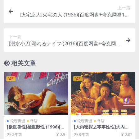
上一篇
[火宅之人]火宅の人 (1986)[百度网盘+夸克网盘108
0P超清未删减资源][网盘在线播放/下载][MP4/9.9G
B][中文字幕]
下一篇
[溺水小刀]溺れるナイフ (2016)[百度网盘+夸克网盘
1080P超清未删减资源][网盘在线播放/下载][MP4/8
GB][中文字幕]
相关文章
VIP
VIP
伦理青涩
华语
伦理青涩
华语
[极度兽性]極度獸性 (1996)[百
[大内密探之零零性性]大內密
度网盘+迅雷云盘1080P超清
探之靈靈性性 (1996)[百度网
2 年前
2.9
3 年前
2.87
未删减资源][网盘下载][MP4/
盘+夸克网盘1080P超清未删