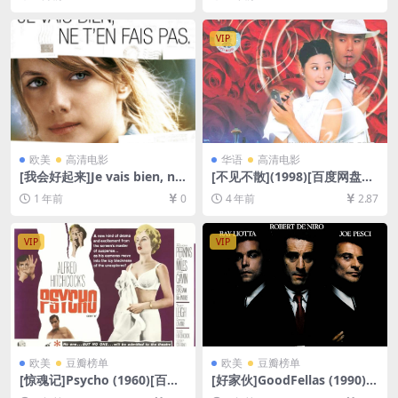
清未删减资源][网盘在线播放/
[百度网盘+迅雷云盘+阿里云
下载][MP4/9.6GB][中文字幕]
盘资源1080P超清未删减][MP
4/18GB][中英字幕]
VIP
欧美
高清电影
华语
高清电影
[我会好起来]Je vais bien, ne
[不见不散](1998)[百度网盘
t’en fais pas (2006)[百度网盘
+迅雷云盘资源1080P超清未
1 年前
0
4 年前
2.87
+夸克网盘1080P超清未删减
删减][MP4/6.7GB][中文字幕]
资源][网盘在线播放/下载][MP
4/6.7GB][中文字幕]
VIP
VIP
欧美
豆瓣榜单
欧美
豆瓣榜单
[惊魂记]Psycho (1960)[百度
[好家伙]GoodFellas (1990)
网盘+迅雷云盘资源1080P超
[百度网盘+夸克网盘1080P超