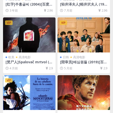
[红字]주홍글씨 (2004)[百度网
[轻井泽夫人]軽井沢夫人 (198
盘+迅雷云盘资源1080P超清
2)[百度网盘+夸克网盘1080P
3 年前
2.96
7 月前
2.96
未删减][MP4/5.7GB][韩语中
超清未删减资源][网盘下载][M
字]
P4/7GB][中文字幕]【手机/平
板无法在线播放，请使用电脑
VIP
VIP
下载防和谐压缩包（含解压密
码）】
欧美
高清电影
日韩
高清电影
[焚尸人]Spalovač mrtvol (1
[陪审员]배심원들 (2019)[百度
969)[百度网盘+夸克网盘1080
网盘+夸克网盘1080P超清未
4 月前
2.9
5 月前
2.9
P超清未删减资源][网盘在线播
删减资源][网盘在线播放/下
放/下载][MP4/6.3GB][中文字
载][MP4/7GB][中文字幕]
幕]
VIP