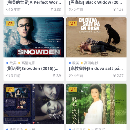
[完美的世界]A Perfect Worl
[黑寡妇] Black Widow (202
d (1993)[百度网盘+迅雷云盘
1)[百度网盘+迅雷云盘资源10
5 年前
2.83
5 年前
1.98
资源1080P超清未删减][MP4/
80P超清][MP4/7.7GB][中英
9.2GB][中英字幕]
字幕]
VIP
VIP
欧美
高清电影
欧美
高清电影
[斯诺登]Snowden (2016)[百
[寒枝雀静]En duva satt på e
度网盘+夸克网盘1080P超清
n gren och funderade på til
3 月前
2.9
4 年前
2.77
未删减资源][网盘在线播放/下
lvaron (2014)[百度网盘+迅雷
载][MP4/8.6GB][中英字幕]
云盘资源1080P超清未删减]
[MP4/6.3GB][中文字幕]
VIP
VIP
伦理青涩
日韩
伦理青涩
日本青涩