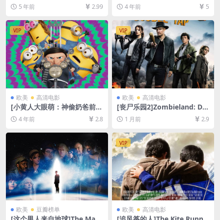
+夸克网盘+迅雷云盘资源1080
ad Season 5 (2012)[百度网
5 年前
2.99
4 年前
5
P超清未删减][网盘在线播放/
盘+夸克网盘1080P超清未删
下载][MP4/9GB][中文字幕]
减资源][网盘在线播放/下载]
[MP4/47GB][中英字幕]
VIP
VIP
欧美
高清电影
欧美
高清电影
[小黄人大眼萌：神偷奶爸前
[丧尸乐园2]Zombieland: Do
传][百度网盘+迅雷云盘资源10
uble Tap (2019)[百度网盘+夸
4 年前
2.8
1 月前
2.9
80P超清未删减][MP4/GB][中
克网盘1080P超清未删减资源]
英字幕]
[网盘在线播放/下载][MP4/6.
8GB][中英字幕]
VIP
欧美
豆瓣榜单
欧美
高清电影
[这个男人来自地球]The Man
[追风筝的人]The Kite Runne