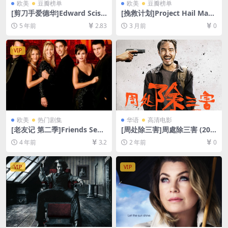
欧美
豆瓣榜单
欧美
豆瓣榜单
[剪刀手爱德华]Edward Sciss
[挽救计划]Project Hail Mary
orhands (1990)[百度网盘+迅
(2026)[百度网盘+夸克网盘21
5 年前
2.83
3 月前
0
雷云盘资源1080P超清未删减]
60P超清未删减资源][网盘在
[MP4/6.7GB][中英字幕]
线播放/下载][MP4/12GB][中
英字幕]
VIP
欧美
热门剧集
华语
高清电影
[老友记 第二季]Friends Seas
[周处除三害]周處除三害 (202
on 2 (1995)[百度网盘+夸克网
3)[百度网盘+夸克网盘1080P
4 年前
3.2
2 年前
0
盘资源1080P超清未删减][MP
超清未删减资源][网盘在线播
4/31GB][中英字幕]
放/下载][MP4/8GB][中文字
幕]
VIP
VIP