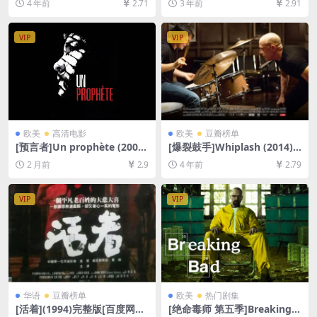
4 年前
2.71
3 年前
2.91
清未删减][MP4/7GB][中英字
清未删减资源][网盘在线播放/
幕]
下载][MP4/9.2GB][中英字幕]
VIP
VIP
欧美
高清电影
欧美
豆瓣榜单
[预言者]Un prophète (2009)
[爆裂鼓手]Whiplash (2014)
[百度网盘+夸克网盘1080P超
[百度网盘+迅雷云盘资源1080
2 月前
2.9
4 年前
2.79
清未删减资源][网盘在线播放/
P超清未删减][MP4/6.9GB][中
下载][MP4/10GB][中文字幕]
英字幕]
VIP
VIP
华语
豆瓣榜单
欧美
热门剧集
[活着](1994)完整版[百度网盘
[绝命毒师 第五季]Breaking B