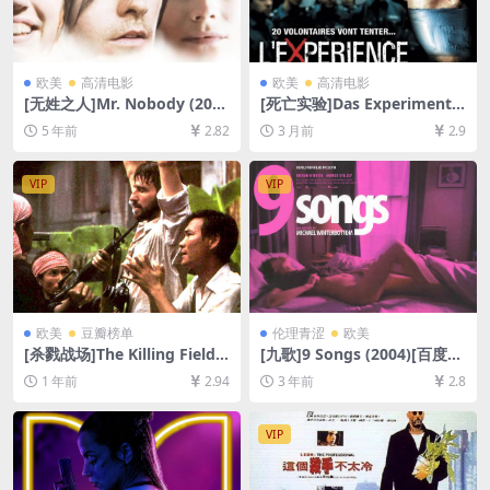
欧美
高清电影
欧美
高清电影
[无姓之人]Mr. Nobody (200
[死亡实验]Das Experiment
9)[百度网盘+迅雷云盘资源10
(2001)[百度网盘+夸克网盘10
5 年前
2.82
3 月前
2.9
80P超清][MP4/10GB][中英字
80P超清未删减资源][网盘在
幕]
线播放/下载][MP4/7.9GB][中
文字幕]
VIP
VIP
欧美
豆瓣榜单
伦理青涩
欧美
[杀戮战场]The Killing Fields
[九歌]9 Songs (2004)[百度网
(1984)[百度网盘+夸克网盘10
盘+迅雷云盘资源1080P超清]
1 年前
2.94
3 年前
2.8
80P超清未删减资源][网盘在
[MP4/4GB][中英字幕]【手机/
线播放/下载][MP4/9.9GB][中
平板无法在线播放，请使用电
英字幕]
脑下载防和谐压缩包（含解压
VIP
密码）】