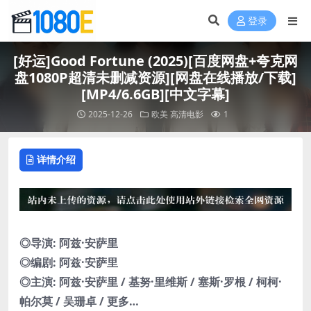
登录
[好运]Good Fortune (2025)[百度网盘+夸克网
盘1080P超清未删减资源][网盘在线播放/下载]
[MP4/6.6GB][中文字幕]
2025-12-26
欧美
高清电影
1
详情介绍
◎导演: 阿兹·安萨里
◎编剧: 阿兹·安萨里
◎主演: 阿兹·安萨里 / 基努·里维斯 / 塞斯·罗根 / 柯柯·
帕尔莫 / 吴珊卓 / 更多…