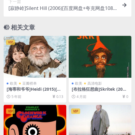
下一篇
[寂静岭]Silent Hill (2006)[百度网盘+夸克网盘1080
P超清未删减资源][网盘在线播放/下载][MP4/8.4G
B][中英字幕]
相关文章
VIP
欧美
豆瓣榜单
欧美
高清电影
[海蒂和爷爷]Heidi (2015)[百
[布拉格狂想曲]Skrítek (200
度网盘+迅雷云盘资源1080P
5)[百度网盘+夸克网盘1080P
5 年前
0.13
4 月前
0
超清未删减][MP4/7.1GB][中
超清未删减资源][网盘在线播
英字幕]
放/下载][MKV/2.8GB][无对
白]
VIP
VIP