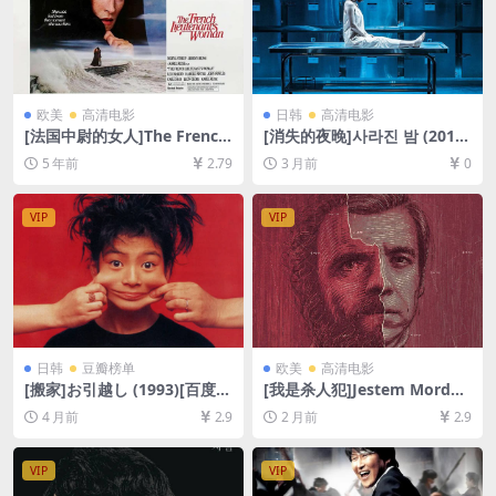
欧美
高清电影
日韩
高清电影
[法国中尉的女人]The French
[消失的夜晚]사라진 밤 (2018)
Lieutenant’s Woman (198
[百度网盘+夸克网盘1080P超
5 年前
2.79
3 月前
0
1)[百度网盘+迅雷云盘资源10
清未删减资源][网盘在线播放/
80P超清未删减][MP4/7.7GB]
下载][MP4/3.9GB][中文字幕]
[中文字幕]
VIP
VIP
日韩
豆瓣榜单
欧美
高清电影
[搬家]お引越し (1993)[百度网
[我是杀人犯]Jestem Morder
盘+夸克网盘1080P超清未删
cą (2016)[百度网盘+夸克网盘
4 月前
2.9
2 月前
2.9
减资源][网盘在线播放/下载]
1080P超清未删减资源][网盘
[MP4/8.3GB][中文字幕]
在线播放/下载][MP4/7.4GB]
[中文字幕]
VIP
VIP