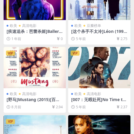
欧美
高清电影
欧美
豆瓣榜单
[疾速追杀：芭蕾杀姬]Ballerin
[这个杀手不太冷]Léon (1994)
a (2025)[百度网盘+夸克网盘1
133min[百度网盘+迅雷云盘
1 年前
0
5 年前
2.75
080P超清未删减资源][网盘在
资源1080P超清未删减][MP4/
线播放/下载][MP4/21GB][中
8.5GB][中英字幕]
英字幕]
VIP
VIP
欧美
高清电影
欧美
高清电影
[野马]Mustang (2015)[百度
[007：无暇赴死]No Time to
网盘+夸克网盘1080P超清未
Die (2021)[百度网盘+迅雷云
8 月前
2.94
5 年前
2.37
删减资源][网盘在线播放/下
盘资源1080P超清未删减][MP
载][MP4/7GB][中文字幕]
4/10GB][中英字幕]
VIP