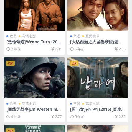
欧美
高清电影
华语
豆瓣榜单
[致命弯道]Wrong Turn (200
[大话西游之大圣娶亲]西遊記
3)[百度网盘+迅雷云盘资源10
大結局之仙履奇緣 (1995)[百
3 年前
2.81
5 年前
2.65
80P超清未删减][MP4/5GB]
度网盘+迅雷云盘资源1080P
[中英字幕]
超清未删减][MP4/6.4GB][粤
语中字]
VIP
VIP
欧美
高清电影
日韩
高清电影
[西线无战事]Im Westen nich
[男与女]남과여 (2016)[百度网
ts Neues (2022)[百度网盘
盘+迅雷云盘资源1080P超清
4 年前
2.77
5 年前
2.85
+迅雷云盘资源1080P超清未
未删减][MP4/6.6GB][韩语中
删减][MP4/6GB][中文字幕]
字]
VIP