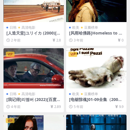
日韩
高清电影
欧美
豆瓣榜单
[人造天堂]ユリイカ (2000)[百
[风雨哈佛路]Homeless to H
度网盘+夸克网盘1080P超清
arvard: The Liz Murray Stor
2 年前
2.8
3 年前
0
未删减资源][网盘在线播放/下
y (2003)[百度网盘+夸克网盘1
载][MP4/14GB][中文字幕]
080P超清资源][网盘在线播
放/下载][MP4/5.7GB][中英字
VIP
VIP
幕]
日韩
高清电影
欧美
豆瓣榜单
[我记得]리멤버 (2022)[百度网
[电锯惊魂]01-09全集（2004-
盘+迅雷云盘资源1080P超清
2021）[百度网盘+迅雷云盘资
4 年前
2.89
5 年前
9.9
未删减][MP4/8GB][韩语中字]
源1080P超清未删减][MP4/48
GB][中英字幕]
VIP