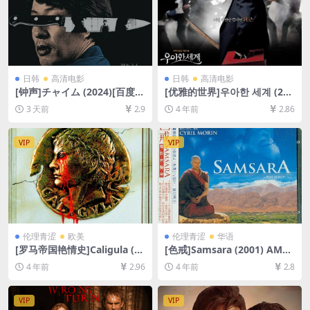
日韩
高清电影
日韩
高清电影
[钟声]チャイム (2024)[百度网
[优雅的世界]우아한 세계 (200
盘+夸克网盘1080P超清未删
7)[百度网盘+迅雷云盘资源10
3 天前
2.9
4 年前
2.86
减资源][网盘在线播放/下载]
80P超清未删减][MP4/6.2GB]
[MP4/3GB][中文字幕]
[韩语中字]
VIP
VIP
伦理青涩
欧美
伦理青涩
华语
[罗马帝国艳情史]Caligula (19
[色戒]Samsara (2001) AMZ
79)[百度网盘+迅雷云盘+夸克
N版本130 分钟[百度网盘+迅
4 年前
2.96
4 年前
2.8
网盘资源1080P超清未删减]
雷云盘资源1080P超清未删减]
[MP4/10GB][中英字幕]【手
[MP4/7.6GB][中文字幕]
机无法在线播放，请下载防和
VIP
VIP
谐压缩包（含解压密码）】