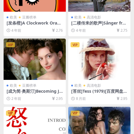
欧美
豆瓣榜单
欧美
高清电影
[发条橙]A Clockwork Orang
[二楼传来的歌声]Sånger från
e (1971)[百度网盘+迅雷云盘
andra våningen (2000)[百度
4 年前
2.76
4 年前
2.75
资源1080P超清未删减][MP4/
网盘+迅雷云盘资源1080P超
8.7GB][中英字幕]
清未删减][MP4/5.7GB][中文
字幕]
VIP
VIP
欧美
豆瓣榜单
欧美
高清电影
[成为简·奥斯汀]Becoming Ja
[苔丝]Tess (1979)[百度网盘
ne (2007)[百度网盘+夸克网盘
+夸克网盘1080P超清未删减
2 年前
2.95
8 月前
2.95
1080P超清未删减资源][网盘
资源][网盘在线播放/下载][MP
在线播放/下载][MP4/7.9GB]
4/12GB][中英字幕]
[中英字幕]
VIP
VIP