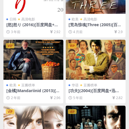
日韩
高清电影
欧美
高清电影
[怒]怒り (2016)[百度网盘+夸
[荒岛惊魂]Three (2005)[百度
克网盘1080P超清未删减资源]
网盘+夸克网盘1080P超清未
3 年前
2.92
4 月前
2.9
[网盘在线播放/下载][MP4/8.
删减资源][网盘在线播放/下
9GB][中文字幕]
载][MP4/6GB][中文字幕]
VIP
VIP
欧美
豆瓣榜单
华语
豆瓣榜单
[金橘]Mandariinid (2013)[百
[功夫](2004)[百度网盘+迅雷
度网盘+夸克网盘1080P超清
云盘资源1080P超清未删减]
2 年前
2.96
5 年前
2.82
未删减资源][网盘在线播放/下
[MP4/6.4GB][粤语中字]
载][MP4/6.4GB][中英字幕]
VIP
VIP