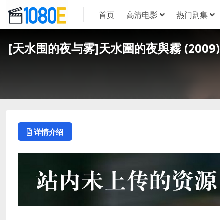
首页
高清电影
热门剧集
[天水围的夜与雾]天水圍的夜與霧 (2009)
详情介绍