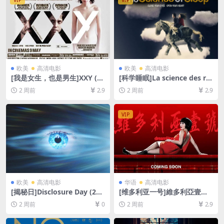
VIP
VIP
欧美
高清电影
欧美
高清电影
[我是女生，也是男生]XXY (20
[科学睡眠]La science des rê
07)[百度网盘+夸克网盘1080P
ves (2006)[百度网盘+夸克网
2 周前
2.9
2 周前
2.9
超清未删减资源][网盘在线播
盘1080P超清未删减资源][网
放/下载][MP4/6GB][中文字
盘在线播放/下载][MP4/7GB]
幕]
[中英字幕]
VIP
欧美
高清电影
华语
高清电影
[揭秘日]Disclosure Day (202
[维多利亚一号]維多利亞壹號
6)[百度网盘+夸克网盘1080P
(2010)[百度网盘+夸克网盘10
2 周前
0
2 周前
2.9
超清未删减资源][网盘在线播
80P超清未删减资源][网盘在
放/下载][MP4/9.6GB][中文字
线播放/下载][MP4/6.3GB][中
幕]
文字幕]