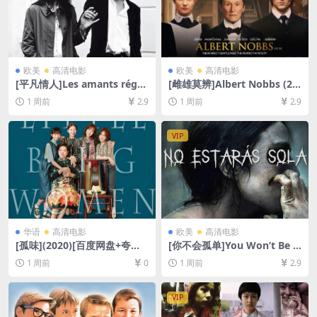
欧美
高清电影
欧美
高清电影
[平凡情人]Les amants régul
[雌雄莫辨]Albert Nobbs (20
iers (2005)[百度网盘+夸克网
11)[百度网盘+夸克网盘1080P
1 周前
2.9
1 周前
2.9
盘1080P超清未删减资源][网
超清未删减资源][网盘在线播
盘在线播放/下载][MP4/12G
放/下载][MP4/7.5GB][中文字
B][中文字幕]
幕]
VIP
华语
高清电影
欧美
高清电影
[孤味](2020)[百度网盘+夸克
[你不会孤单]You Won’t Be A
网盘1080P超清未删减资源]
lone (2022)[百度网盘+夸克网
1 周前
0
1 周前
2.9
[网盘在线播放/下载][MP4/4G
盘1080P超清未删减资源][网
B][中文字幕]
盘在线播放/下载][MP4/7.2G
B][中文字幕]
VIP