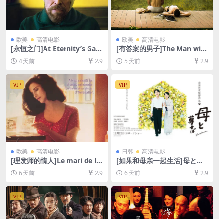
欧美
高清电影
欧美
高清电影
[永恒之门]At Eternity’s Gate
[有答案的男子]The Man with
(2018)[百度网盘+夸克网盘10
the Answers (2021)[百度网
4 天前
2.9
5 天前
2.9
80P超清未删减资源][网盘在
盘+夸克网盘1080P超清未删
线播放/下载][MP4/7.4GB][中
减资源][网盘在线播放/下载]
英字幕]
[MP4/5.4GB][中英字幕]
VIP
VIP
欧美
高清电影
日韩
高清电影
[理发师的情人]Le mari de la
[如果和母亲一起生活]母と暮
coiffeuse (1990)[百度网盘
せば (2015)[百度网盘+夸克网
6 天前
2.9
6 天前
2.9
+夸克网盘1080P超清未删减
盘1080P超清未删减资源][网
资源][网盘在线播放/下载][MP
盘在线播放/下载][MP4/9GB]
4/5.6GB][中文字幕]
[中文字幕]
VIP
VIP