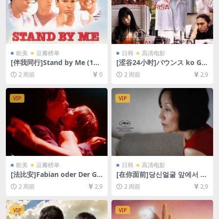
欧美
豆瓣榜单
日韩
高清电影
[伴我同行]Stand by Me (198
[涩谷24小时]バウンス ko GA
6)[百度网盘+夸克网盘1080P
LS (1997)[百度网盘+夸克网盘
2 周前
0
2 周前
2.9
超清未删减资源][网盘在线播
1080P超清未删减资源][网盘
放/下载][MP4/5.8GB][中英字
在线播放/下载][MP4/7.3GB]
幕]
[中文字幕]
VIP
VIP
欧美
豆瓣榜单
日韩
高清电影
[法比安]Fabian oder Der Ga
[在你面前]당신얼굴 앞에서 (2
ng vor die Hunde (2021)[百
021)[百度网盘+夸克网盘1080
2 周前
2.9
2 周前
2.9
度网盘+夸克网盘1080P超清
P超清未删减资源][网盘在线播
未删减资源][网盘在线播放/下
放/下载][MP4/5.7GB][中文字
载][MP4/12GB][中文字幕]
幕]
VIP
VIP