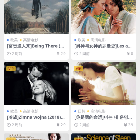
欧美
高清电影
欧美
高清电影
[富贵逼人来]Being There (19
[男神与女神的罗曼史]Les am
79)[百度网盘+夸克网盘1080P
ours d’Astrée et de Célado
2 周前
2.9
2 周前
0
超清未删减资源][网盘在线播
n (2007)[百度网盘+夸克网盘1
放/下载][MP4/8.8GB][中文字
080P超清未删减资源][网盘在
幕]
线播放/下载][MP4/7.2GB][中
VIP
VIP
文字幕]
欧美
高清电影
日韩
高清电影
[冷战]Zimna wojna (2018)
[你是我的命运]너는 내 운명
[百度网盘+夸克网盘1080P超
(2005)[百度网盘+夸克网盘10
2 周前
2.9
2 周前
2.9
清未删减资源][网盘在线播放/
80P超清未删减资源][网盘在
下载][MP4/5.7GB][中文字幕]
线播放/下载][MP4/8GB][中文
字幕]