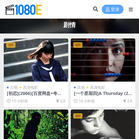
登录
剧情
VIP
VIP
日韩
高清电影
其他
高清电影
[初恋](2006)[百度网盘+夸克
[一个星期四]A Thursday (20
网盘1080P超清未删减资源]
22)[百度网盘+夸克网盘1080P
15 小时前
2.9
16 小时前
2.9
[网盘在线播放/下载][MP4/7.
超清未删减资源][网盘在线播
7GB][中文字幕]
放/下载][MP4/8.8GB][中文字
幕]
VIP