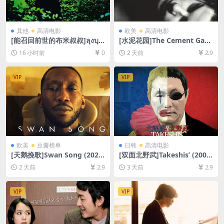
其他
高清电影
欧美
高清电影
[能召回前世的布米叔叔]ลุงบุญ
[水泥花园]The Cement Gard
มีระลึกชาติ (2010)[百度网盘
en (1993)[百度网盘+夸克网盘
16 小时前
0
2 天前
2.9
+夸克网盘1080P超清未删减
1080P超清未删减资源][网盘
资源][网盘在线播放/下载][MP
在线播放/下载][MP4/6.9GB]
4/7.2GB][中文字幕]
[中文字幕]
VIP
VIP
欧美
豆瓣榜单
日韩
高清电影
[天鹅挽歌]Swan Song (2021)
[双面北野武]Takeshis’ (2005)
[百度网盘+夸克网盘1080P超
[百度网盘+夸克网盘1080P超
2 天前
2.9
3 天前
2.9
清未删减资源][网盘在线播放/
清未删减资源][网盘在线播放/
下载][MP4/7.5GB][中英字幕]
下载][MP4/7.4GB][中文字幕]
VIP
VIP