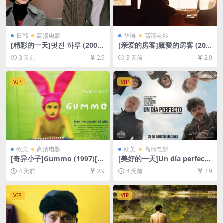
日韩
高清电影
华语
高清电影
[精彩的一天]멋진 하루 (2008)
[亲爱的房客]親愛的房客 (202
[百度网盘+夸克网盘1080P超
0)[百度网盘+夸克网盘1080P
3 天前
2.9
3 天前
2.9
清未删减资源][网盘在线播放/
超清未删减资源][网盘在线播
下载][MP4/8.4GB][中文字幕]
放/下载][MP4/7.3GB][中文字
幕]
VIP
VIP
欧美
高清电影
欧美
高清电影
[奇异小子]Gummo (1997)[百
[美好的一天]Un día perfecto
度网盘+夸克网盘1080P超清
(2015)[百度网盘+夸克网盘10
4 天前
2.9
4 天前
2.9
未删减资源][网盘在线播放/下
80P超清未删减资源][网盘在
载][MP4/6GB][中文字幕]
线播放/下载][MP4/7.2GB][中
文字幕]
VIP
VIP