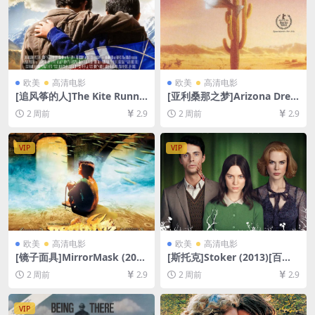
欧美
高清电影
欧美
高清电影
[追风筝的人]The Kite Runne
[亚利桑那之梦]Arizona Drea
r (2007)[百度网盘+夸克网盘1
m (1993)[百度网盘+夸克网盘
2 周前
2.9
2 周前
2.9
080P超清未删减资源][网盘在
1080P超清未删减资源][网盘
线播放/下载][MP4/8.8GB][中
在线播放/下载][MP4/9.9GB]
文字幕]
[中英字幕]
VIP
VIP
欧美
高清电影
欧美
高清电影
[镜子面具]MirrorMask (200
[斯托克]Stoker (2013)[百度
5)[百度网盘+夸克网盘1080P
网盘+夸克网盘1080P超清未
2 周前
2.9
2 周前
2.9
超清未删减资源][网盘在线播
删减资源][网盘在线播放/下
放/下载][MP4/6.7GB][中英字
载][MP4/6.6GB][中文字幕]
幕]
VIP