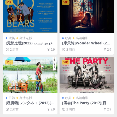
VIP
VIP
欧美
高清电影
欧美
高清电影
[无熊之境]خرس نیست (2022)
[摩天轮]Wonder Wheel (201
[百度网盘+夸克网盘1080P超
7)[百度网盘+夸克网盘1080P
2 周前
2.9
2 周前
2.9
清未删减资源][网盘在线播放/
超清未删减资源][网盘在线播
下载][MP4/7GB][中英字幕]
放/下载][MP4/6.6GB][中英字
幕]
VIP
VIP
日韩
高清电影
欧美
高清电影
[租赁猫]レンタネコ (2012)[百
[酒会]The Party (2017)[百度
度网盘+夸克网盘1080P超清
网盘+夸克网盘1080P超清未
2 周前
2.9
2 周前
2.9
未删减资源][网盘在线播放/下
删减资源][网盘在线播放/下
载][MP4/7.3GB][中文字幕]
载][MP4/4.5GB][中文字幕]