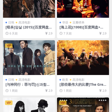
日韩
高清电影
华语
豆瓣榜单
[暗杀]암살 (2015)[百度网盘
[海上花](1998)[百度网盘+夸
+夸克网盘1080P超清未删减
克网盘1080P超清未删减资源]
6 天前
2.9
7 天前
2.9
资源][网盘在线播放/下载][MP
[网盘在线播放/下载][MP4/7.
4/9.6GB][中文字幕]
6GB][中文字幕]
VIP
VIP
日韩
高清电影
欧美
高清电影
[与神同行：罪与罚]신과함께-
[那些最伟大的比赛]The Grea
죄와 벌 (2017)[百度网盘+夸
test Game Ever Played (200
1 周前
2.9
1 周前
2.9
克网盘1080P超清未删减资源]
5)[百度网盘+夸克网盘1080P
[网盘在线播放/下载][MP4/9.
超清未删减资源][网盘在线播
5GB][中文字幕]
放/下载][MP4/8GB][中英字
VIP
VIP
幕]