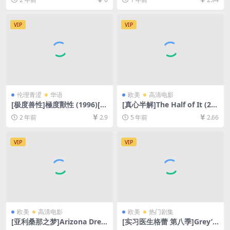
网盘1080P超清未删减资源]
网盘1080P超清未删减资源]
[网盘在线播放/下载][MP4/M
[网盘在线播放/下载][MP4/9.
KV/16GB/47GB][官方中字]
6GB][中英字幕]
VIP
VIP
伦理青涩
华语
欧美
高清电影
[极度兽性]極度獸性 (1996)[百
[真心半解]The Half of It (20
度网盘+迅雷云盘1080P超清
20)[百度网盘+迅雷云盘资源1
2 年前
2.9
5 年前
2.66
未删减资源][网盘下载][MP4/
080P超清未删减][MP4/6.6G
6.3GB][粤语中字]【手机/平板
B][中英字幕]
无法在线播放，请使用电脑下
VIP
VIP
载防和谐压缩包（含解压密
码）】
欧美
高清电影
欧美
热门剧集
[亚利桑那之梦]Arizona Drea
[实习医生格蕾 第八季]Grey’s
m (1993)[百度网盘+夸克网盘
Anatomy Season 8 (2011)