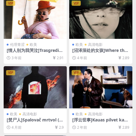
载][MP4/36GB][中英字幕]
VIP
VIP
伦理青涩
欧美
欧美
高清电影
[情人别为我哭泣]Trasgredire
[沼泽深处的女孩]Where the
(2000)[百度网盘+夸克网盘10
Crawdads Sing (2022)[百度
3 年前
2.91
4 年前
2.89
80P超清未删减资源][网盘下
网盘+迅雷云盘资源1080P超
载][MP4/5.8GB][中文字幕]
清未删减][MP4/7.8GB][中英
【手机/平板无法在线播放，请
字幕]
VIP
VIP
使用电脑下载防和谐压缩包
（含解压密码）】
欧美
高清电影
欧美
高清电影
[焚尸人]Spalovač mrtvol (1
[浮云世事]Kauas pilvet kark
969)[百度网盘+夸克网盘1080
aavat (1996)[百度网盘+夸克
4 月前
2.9
2 年前
2.89
P超清未删减资源][网盘在线播
网盘1080P超清未删减资源]
放/下载][MP4/6.3GB][中文字
[网盘在线播放/下载][MP4/6.