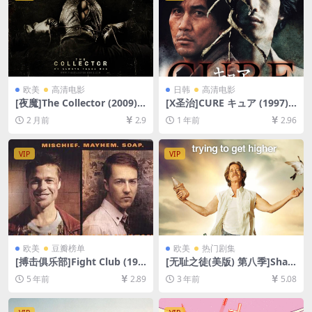
欧美
高清电影
日韩
高清电影
[夜魔]The Collector (2009)
[X圣治]CURE キュア (1997)
[百度网盘+夸克网盘1080P超
[百度网盘+夸克网盘1080P超
2 月前
2.9
1 年前
2.96
清未删减资源][网盘在线播放/
清未删减资源][网盘在线播放/
下载][MP4/6GB][中英字幕]
下载][MP4/7.6GB][中文字幕]
VIP
VIP
欧美
豆瓣榜单
欧美
热门剧集
[搏击俱乐部]Fight Club (199
[无耻之徒(美版) 第八季]Sha
9)[百度网盘+夸克网盘+迅雷云
meless Season 8 (2017)[百
5 年前
2.89
3 年前
5.08
盘资源1080P超清未删减][MP
度网盘+夸克网盘1080P超清
4/8.9GB][中英字幕]
未删减资源][网盘在线播放/下
载][MP4/30GB][中英字幕]