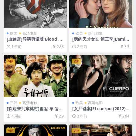
欧美
高清电影
欧美
热门剧集
[血迷宫]导演剪辑版 Blood Si
[我的天才女友 第三季]L’amic
mple (1984)[百度网盘+夸克
a geniale Season 3 (2022)
1 年前
2.88
2 年前
3.3
网盘1080P超清未删减资源]
[百度网盘+夸克网盘1080P超
[网盘在线播放/下载][MP4/6.
清未删减资源][网盘在线播放/
3GB][中英字幕]
下载][MP4/30GB][中英字幕]
VIP
VIP
日韩
高清电影
欧美
高清电影
[欢迎来到东莫村]웰컴 투 동막
[女尸谜案]El cuerpo (2012)
골 (2005)[百度网盘+夸克网盘
[百度网盘+迅雷云盘资源1080
4 周前
2.9
3 年前
2.84
1080P超清未删减资源][网盘
P超清未删减][MP4/5GB][中
在线播放/下载][MP4/9GB][中
文字幕]
文字幕]
VIP
VIP