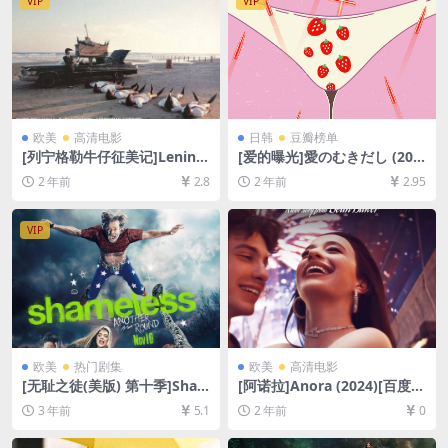
VIP
VIP
欧美
高清电影
日韩
豆瓣榜单
[列宁格勒牛仔征美记]Lening
[爱的曝光]愛のむきだし (200
rad Cowboys Go America
8)[百度网盘+夸克网盘1080P
2 年前
2.8
2 年前
2.95
(1989)[百度网盘+夸克网盘10
超清未删减资源][网盘在线播
80P超清未删减资源][网盘在
放/下载][MP4/15GB][中文字
线播放/下载][MP4/5.2GB][中
幕]
VIP
文字幕]
欧美
热门剧集
欧美
高清电影
[无耻之徒(美版) 第十季]Sha
[阿诺拉]Anora (2024)[百度网
meless Season 10 (2019)[百
盘+夸克网盘1080P超清未删
3 年前
5.1
2 年前
0
度网盘+夸克网盘1080P超清
减资源][网盘在线播放/下载]
未删减资源][网盘在线播放/下
[MP4/9GB][中英字幕]