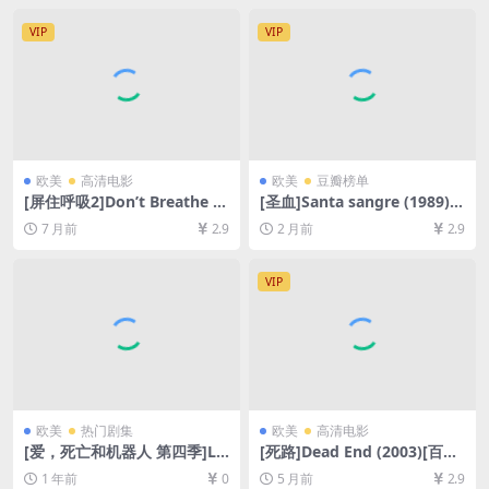
未删减资源][网盘在线播放/下
英字幕]
载][MP4/41GB][中英字幕]
VIP
VIP
欧美
高清电影
欧美
豆瓣榜单
[屏住呼吸2]Don’t Breathe 2
[圣血]Santa sangre (1989)
(2021)[百度网盘+夸克网盘10
[百度网盘+夸克网盘1080P超
7 月前
2.9
2 月前
2.9
80P超清未删减资源][网盘在
清未删减资源][网盘在线播放/
线播放/下载][MP4/6.4GB][中
下载][MP4/8GB][中文字幕]
英字幕]
VIP
欧美
热门剧集
欧美
高清电影
[爱，死亡和机器人 第四季]Lo
[死路]Dead End (2003)[百度
ve, Death & Robots Season
网盘+夸克网盘1080P超清未
1 年前
0
5 月前
2.9
4 (2025)[百度网盘+夸克网盘1
删减资源][网盘在线播放/下