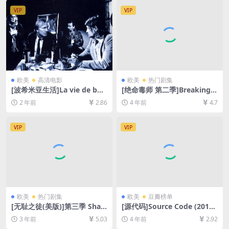
幕]
3GB][中文字幕]
VIP
VIP
欧美
高清电影
欧美
热门剧集
[波希米亚生活]La vie de boh
[绝命毒师 第二季]Breaking B
ème (1992)[百度网盘+夸克网
ad Season 2 (2009)[百度网
2 年前
2.86
4 年前
4.7
盘1080P超清未删减资源][网
盘+夸克网盘1080P超清未删
盘在线播放/下载][MP4/6.8G
减资源][网盘在线播放/下载]
B][中文字幕]
[MP4/37GB][中英字幕]
VIP
VIP
欧美
热门剧集
欧美
豆瓣榜单
[无耻之徒(美版)]第三季 Sha
[源代码]Source Code (2011)
meless Season 3 (2013)[百
[百度网盘+迅雷云盘资源1080
3 年前
5.03
4 年前
2.92
度网盘+夸克网盘1080P超清
P超清未删减][MP4/6GB][中