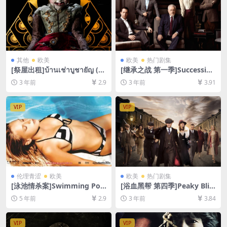
其他
欧美
欧美
热门剧集
[祭屋出租]บ้านเช่าบูชายัญ (20
[继承之战 第一季]Succession
23)[百度网盘+迅雷云盘资源1
Season 1 (2018)[百度网盘
3 年前
2.9
3 年前
3.91
080P超清未删减][MP4/4GB]
+夸克网盘资源1080P超清未
[泰语中字]
删减][MP4/28GB][中英字幕]
VIP
VIP
伦理青涩
欧美
欧美
热门剧集
[泳池情杀案]Swimming Poo
[浴血黑帮 第四季]Peaky Blin
l (2003)[百度网盘+迅雷云盘
ders Season 4 (2017)[百度网
5 年前
2.9
3 年前
3.84
资源1080P超清未删减][MP4/
盘+迅雷云盘+阿里云盘资源10
6.5GB][原声中字]【视频文件
80P超清未删减][MP4/10GB]
+防和谐压缩包（含解压密
[中英字幕]
VIP
VIP
码）】