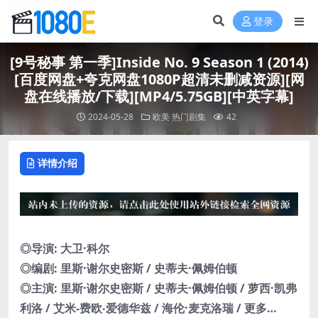
登录
[9号秘事 第一季]Inside No. 9 Season 1 (2014)
[百度网盘+夸克网盘1080P超清未删减资源][网
盘在线播放/下载][MP4/5.75GB][中英字幕]
2024-05-28
欧美
热门剧集
42
详情介绍
◎导演: 大卫·科尔
◎编剧: 里斯·谢尔史密斯 / 史蒂夫·佩姆伯顿
◎主演: 里斯·谢尔史密斯 / 史蒂夫·佩姆伯顿 / 萝西·凯弗
利洛 / 艾米-费欧‧爱德华兹 / 海伦·麦克洛瑞 / 更多…