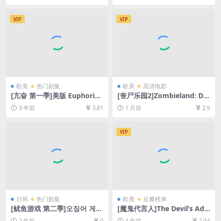
080P超清未删减资源][网盘在
载][MP4/5.2GB][中英字幕]
线播放/下载][MP4/4.2GB][特
VIP
VIP
效中英字幕]
欧美
热门剧集
欧美
高清电影
[亢奋 第一季]美版 Euphoria
[丧尸乐园2]Zombieland: Do
Season 1 (2019)[百度网盘
uble Tap (2019)[百度网盘+夸
3 年前
3.81
1 月前
2.9
+夸克网盘1080P超清未删减
克网盘1080P超清未删减资源]
资源][网盘在线播放/下载][MP
[网盘在线播放/下载][MP4/6.
4/20GB][中英字幕]
8GB][中英字幕]
VIP
日韩
热门剧集
欧美
豆瓣榜单
[鱿鱼游戏 第二季]오징어 게임
[魔鬼代言人]The Devil’s Adv
시즌 2 (2024)[百度网盘+夸克
ocate (1997)[百度网盘+夸克
2 年前
0
1 年前
2.94