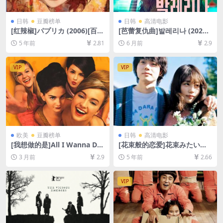
日韩
豆瓣榜单
日韩
高清电影
[红辣椒]パプリカ (2006)[百度
[芭蕾复仇曲]발레리나 (2023)
网盘+迅雷云盘资源1080P超
[百度网盘+夸克网盘1080P超
5 年前
2.81
6 月前
2.9
清未删减][MP4/5.2GB][日语
清未删减资源][网盘在线播放/
中字]
下载][MP4/5GB][中文字幕]
VIP
VIP
欧美
豆瓣榜单
日韩
高清电影
[我想做的是]All I Wanna Do
[花束般的恋爱]花束みたいな
(1999)[百度网盘+夸克网盘10
恋をした (2021)[百度网盘+迅
3 月前
2.9
5 年前
2.66
80P超清未删减资源][网盘在
雷云盘资源1080P超清未删减]
线播放/下载][MP4/6.3GB][中
[MP4/7.8GB][日语中字]
文字幕]
VIP