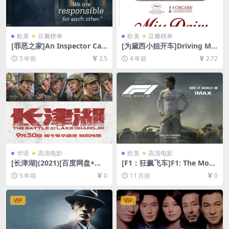
欧美
豆瓣榜单
欧美
豆瓣榜单
[罪恶之家]An Inspector Call
[为黛西小姐开车]Driving Mis
s (2015)[百度网盘+迅雷云盘
s Daisy (1989)[百度网盘+迅
5 年前
2.5
4 年前
2.72
资源1080P超清未删减][MP4/
雷云盘资源1080P超清未删减]
5.4GB][中英字幕]
[MP4/6.4GB][中英字幕]
华语
高清电影
欧美
高清电影
[长津湖](2021)[百度网盘+迅
[F1：狂飙飞车]F1: The Movi
雷云盘资源1080P超清未删减]
e (2025)[百度网盘+夸克网盘1
5 年前
0
11 月前
0
[MP4/19GB][中英字幕]
080P/4K超清未删减资源][网
盘在线播放/下载][MP4/10G
B/27GB][中英字幕]
VIP
VIP