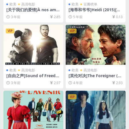
欧美
高清电影
欧美
豆瓣榜单
[关于我们的爱情]À nos amo
[海蒂和爷爷]Heidi (2015)[百
urs (1983)[百度网盘+迅雷云
度网盘+迅雷云盘资源1080P
3 年前
2.85
5 年前
0.13
盘资源1080P超清未删减][MP
超清未删减][MP4/7.1GB][中
4/5.8GB][中文字幕]
英字幕]
VIP
VIP
欧美
高清电影
欧美
高清电影
[自由之声]Sound of Freedo
[英伦对决]The Foreigner (20
m (2023)[百度网盘+夸克网盘
17)[百度网盘+迅雷云盘资源1
3 年前
2.97
4 年前
2.93
1080P超清未删减资源][网盘
080P超清未删减][MP4/7GB]
在线播放/下载][MP4/7.9GB]
[中英字幕]
[中英字幕]
VIP