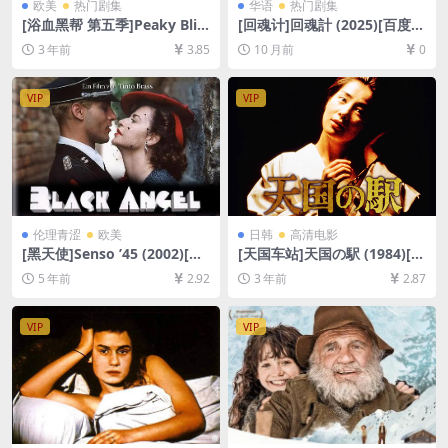
欧美
热门剧集
华语
热门剧集
[浴血黑帮 第五季]Peaky Blin
[回魂计]回魂計 (2025)[百度网
ders Season 5 (2019)[百度网
盘+夸克网盘1080P超清未删
3 年前
3.85
10 月前
0
盘+迅雷云盘+阿里云盘资源10
减资源][网盘在线播放/下载]
80P超清未删减][MP4/8GB]
[MP4/21GB][繁体/简体中文
[中英字幕]
字幕]
VIP
VIP
伦理青涩
欧美
日韩
高清电影
[黑天使]Senso ’45 (2002)[百
[天国车站]天国の駅 (1984)[百
度网盘+迅雷云盘资源1080P
度网盘+夸克网盘1080P超清
5 年前
2.92
3 年前
2.87
超清未删减][MP4/8.1GB][原
未删减资源][网盘在线播放/下
声中字]【视频文件+防和谐压
载][MP4/8.4GB][日语中字]
缩包（含解压密码）】
VIP
VIP