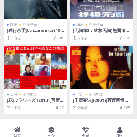
欧美
豆瓣榜单
华语
豆瓣榜单
[独行杀手]Le samouraï (196
[无间道3：终极无间]無間道III
7)[百度网盘+迅雷云盘资源10
終極無間 (2003) [百度网盘
4 年前
2.85
5 年前
2.29
80P超清未删减][MP4/6.8GB]
+迅雷云盘资源1080P超清][M
[中文字幕]
P4/7.0GB][粤语原声中字]
VIP
VIP
日韩
高清电影
华语
高清电影
[花]フラワーズ (2010)[百度网
[千禧曼波](2001)[百度网盘
盘+夸克网盘1080P超清未删
+夸克网盘1080P超清未删减
1 月前
2.9
2 年前
2.85
减资源][网盘在线播放/下载]
资源][网盘在线播放/下载][MP
[MP4/7.5GB][中文字幕]
4/7.2GB][中文字幕]
首页
分类
会员
我的