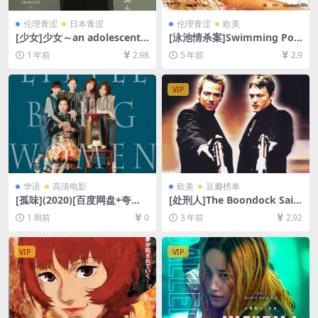
伦理青涩
日本青涩
伦理青涩
欧美
[少女]少女～an adolescent
[泳池情杀案]Swimming Poo
(2001)[百度网盘+夸克网盘10
l (2003)[百度网盘+迅雷云盘
1 年前
2.98
5 年前
2.9
80P超清未删减资源][网盘在
资源1080P超清未删减][MP4/
线播放/下载][MP4/8.3GB][中
6.5GB][原声中字]【视频文件
文字幕]
+防和谐压缩包（含解压密
VIP
码）】
华语
高清电影
欧美
豆瓣榜单
[孤味](2020)[百度网盘+夸克
[处刑人]The Boondock Sain
网盘1080P超清未删减资源]
ts (1999)[百度网盘+夸克网盘
1 周前
0
3 年前
2.92
[网盘在线播放/下载][MP4/4G
1080P超清未删减资源][网盘
B][中文字幕]
在线播放/下载][MP4/6.9GB]
[中英字幕]
VIP
VIP