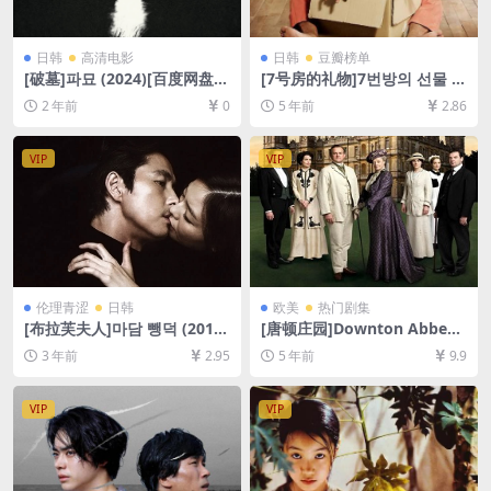
日韩
高清电影
日韩
豆瓣榜单
[破墓]파묘 (2024)[百度网盘
[7号房的礼物]7번방의 선물 (2
+夸克网盘1080P超清未删减
013)[百度网盘+迅雷云盘资源
2 年前
0
5 年前
2.86
资源][网盘在线播放/下载][MP
1080P超清未删减][MP4/8.2G
4/7.8GB][中文字幕]
B][韩语中字]
VIP
VIP
伦理青涩
日韩
欧美
热门剧集
[布拉芙夫人]마담 뺑덕 (2014)
[唐顿庄园]Downton Abbey
[百度网盘+迅雷云盘+夸克网
(全6季)[百度网盘+迅雷云盘资
3 年前
2.95
5 年前
9.9
盘资源1080P超清未删减][MP
源1080P超清未删减][MP4/82
4/7GB][韩语中字]
GB][中英字幕]
VIP
VIP