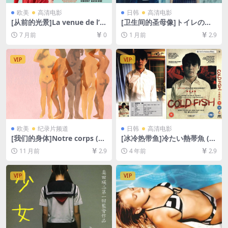
欧美
高清电影
日韩
高清电影
[从前的光景]La venue de l’a
[卫生间的圣母像]トイレのピ
venir (2025)[百度网盘+夸克
エタ (2015)[百度网盘+夸克网
7 月前
0
1 月前
2.9
网盘1080P超清未删减资源]
盘1080P超清未删减资源][网
[网盘在线播放/下载][MP4/9G
盘在线播放/下载][MP4/7.6G
B][中文字幕]
B][中文字幕]
VIP
VIP
欧美
纪录片频道
日韩
高清电影
[我们的身体]Notre corps (20
[冰冷热带鱼]冷たい熱帯魚 (2
23)[百度网盘+夸克网盘1080P
010)[百度网盘+夸克网盘+迅
11 月前
2.9
4 年前
2.9
超清未删减资源][网盘在线播
雷云盘资源1080P超清未删减]
放/下载][MP4/11GB][中文字
[MP4/9.2GB][日语中字]
幕]
VIP
VIP