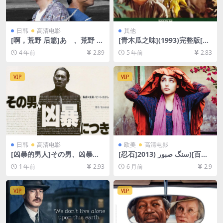
日韩
高清电影
其他
[啊，荒野 后篇]あゝ、荒野 後
[青木瓜之味](1993)完整版[百
篇 (2017)[百度网盘+迅雷云盘
度网盘+夸克网盘+迅雷云盘资
4 年前
2.89
5 年前
2.83
资源1080P超清未删减][MP4/
源1080P超清未删减][MP4/5.
9.3GB][日语中字]
7GB][中英字幕]
VIP
VIP
日韩
高清电影
欧美
高清电影
[凶暴的男人]その男、凶暴に
[忍石]سنگ صبور (2013)[百度
つき (1989)[百度网盘+夸克网
网盘+夸克网盘1080P超清未
1 年前
2.93
6 月前
2.9
盘1080P超清未删减资源][网
删减资源][网盘在线播放/下
盘在线播放/下载][MP4/7.5G
载][MP4/6.6GB][中文字幕]
B][中文字幕]
VIP
VIP