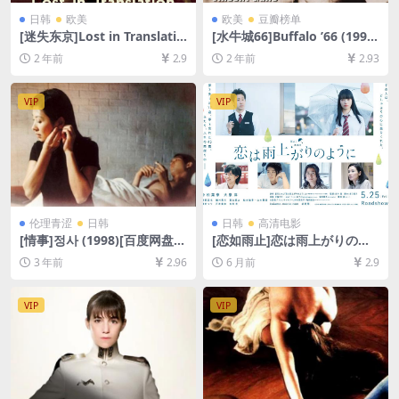
日韩
欧美
欧美
豆瓣榜单
[迷失东京]Lost in Translatio
[水牛城66]Buffalo ’66 (1998)
n (2003)[百度网盘+夸克网盘1
[百度网盘+夸克网盘1080P超
2 年前
2.9
2 年前
2.93
080P超清未删减资源][网盘在
清未删减资源][网盘在线播放/
线播放/下载][MP4/6.7GB][中
下载][MP4/7.3GB][中英字幕]
英字幕]
VIP
VIP
伦理青涩
日韩
日韩
高清电影
[情事]정사 (1998)[百度网盘
[恋如雨止]恋は雨上がりのよ
+迅雷云盘资源1080P超清未
うに (2018)[百度网盘+夸克网
3 年前
2.96
6 月前
2.9
删减][MP4/6GB][韩语中字]
盘1080P超清未删减资源][网
盘在线播放/下载][MP4/7.2G
B][中文字幕]
VIP
VIP