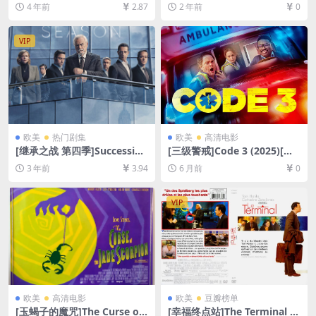
网盘+迅雷云盘资源1080P超
+夸克网盘1080P超清未删减
4 年前
2.87
2 年前
0
清未删减][MP4/7.4GB][中英
资源][网盘在线播放/下载][MP
字幕]
4/6.3GB][中文字幕]
VIP
欧美
热门剧集
欧美
高清电影
[继承之战 第四季]Succession
[三级警戒]Code 3 (2025)[百
Season 4 (2023)[百度网盘
度网盘+夸克网盘1080P超清
3 年前
3.94
6 月前
0
+夸克网盘资源1080P超清未
未删减资源][网盘在线播放/下
删减][MP4/36GB][官方中字]
载][MKV/5.8GB][中文字幕]
VIP
欧美
高清电影
欧美
豆瓣榜单
[玉蝎子的魔咒]The Curse of
[幸福终点站]The Terminal (2