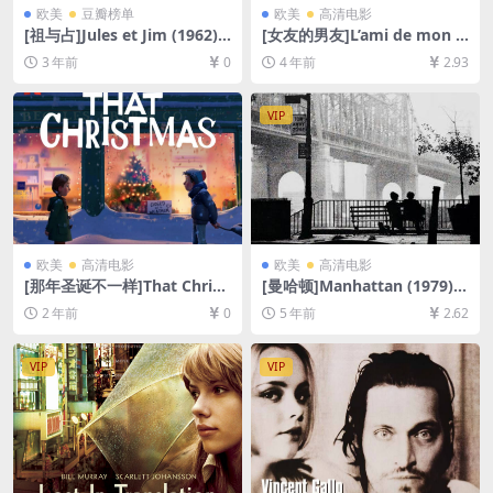
欧美
豆瓣榜单
欧美
高清电影
[祖与占]Jules et Jim (1962)
[女友的男友]L’ami de mon a
[百度网盘+夸克网盘1080P超
mie (1987)[百度网盘+迅雷云
3 年前
0
4 年前
2.93
清未删减资源][网盘在线播放/
盘资源1080P超清未删减][MP
下载][MP4/6.9GB][中文字幕]
4/6GB][中文字幕]
VIP
欧美
高清电影
欧美
高清电影
[那年圣诞不一样]That Christ
[曼哈顿]Manhattan (1979)
mas (2024)[百度网盘+夸克网
[百度网盘+迅雷云盘资源1080
2 年前
0
5 年前
2.62
盘1080P超清未删减资源][网
P超清未删减][MP4/5.8GB][中
盘在线播放/下载][MP4/3.5G
英字幕]
B][官方中字]
VIP
VIP