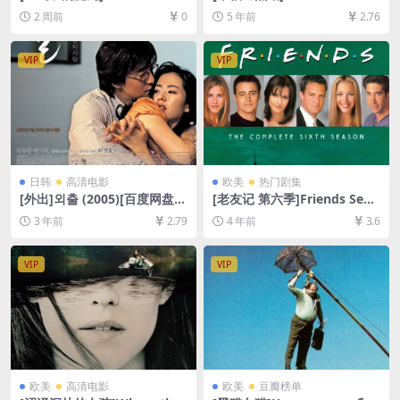
the Jade Scorpion (2001)[百
004)[百度网盘+迅雷云盘资源
2 周前
0
5 年前
2.76
度网盘+夸克网盘1080P超清
1080P超清未删减][MP4/8.3G
未删减资源][网盘在线播放/下
B][中英字幕]
载][MP4/6.8GB][中英字幕]
VIP
VIP
日韩
高清电影
欧美
热门剧集
[外出]외출 (2005)[百度网盘
[老友记 第六季]Friends Seas
+迅雷云盘资源1080P超清未
on 6 (1999)[百度网盘+夸克网
3 年前
2.79
4 年前
3.6
删减][MP4/6.6GB][韩语中字]
盘资源1080P超清未删减][MP
4/31GB][中英字幕]
VIP
VIP
欧美
高清电影
欧美
豆瓣榜单