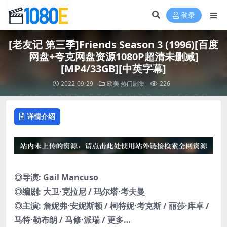
登录
[老友记 第三季]Friends Season 3 (1996)[百度
网盘+夸克网盘资源1080P超清未删减]
[MP4/33GB][中英字幕]
2022-09-29
欧美
热门剧集
226
详情介绍
◎导演: Gail Mancuso
◎编剧: 大卫·克拉尼 / 玛尔塔·考夫曼
◎主演: 詹妮弗·安妮斯顿 / 柯特妮·考克斯 / 丽莎·库卓 /
马特·勒布朗 / 马修·派瑞 / 更多…