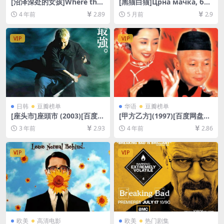
[沼泽深处的女孩]Where the
[黑猫白猫]Црна мачка, бел
Crawdads Sing (2022)[百度
и мачор (1998)[百度网盘
4 年前
2.89
5 月前
2.9
网盘+迅雷云盘资源1080P超
+夸克网盘1080P超清未删减
清未删减][MP4/7.8GB][中英
资源][网盘在线播放/下载][MP
字幕]
4/8GB][中文字幕]
VIP
VIP
日韩
豆瓣榜单
华语
豆瓣榜单
[座头市]座頭市 (2003)[百度网
[甲方乙方](1997)[百度网盘
盘+夸克网盘1080P超清未删
+迅雷云盘资源1080P超清未
3 年前
2.93
4 年前
2.86
减资源][网盘在线播放/下载]
删减][MP4/5.6GB][中文字幕]
[MP4/7.3GB][中文字幕]
VIP
VIP
欧美
高清电影
欧美
热门剧集