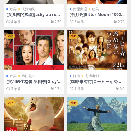
欧美
高清电影
伦理青涩
欧美
[女儿国的杰基]Jacky au roya
[苦月亮]Bitter Moon (1992)
ume des filles (2014)[百度
[百度网盘+迅雷云盘资源1080
4 年前
2.79
5 年前
2.73
网盘+迅雷云盘资源1080P超
P超清未删减][MP4/7.1GB][原
清未删减][MP4/5.2GB][中英
声中字]【视频文件+防和谐压
字幕]
缩包（含解压密码）】
VIP
VIP
欧美
热门剧集
日韩
高清电影
[实习医生格蕾 第四季]Grey’s
[咖啡未冷前]コーヒーが冷め
Anatomy Season 4 (2007)
ないうちに (2018)[百度网盘
3 年前
3.74
4 月前
2.9
[百度网盘+夸克网盘1080P超
+夸克网盘1080P超清未删减
清未删减资源][网盘在线播放/
资源][网盘在线播放/下载][MP
下载][MP4/47GB][奈飞官方
4/7.9GB][中文字幕]
VIP
VIP
中字]