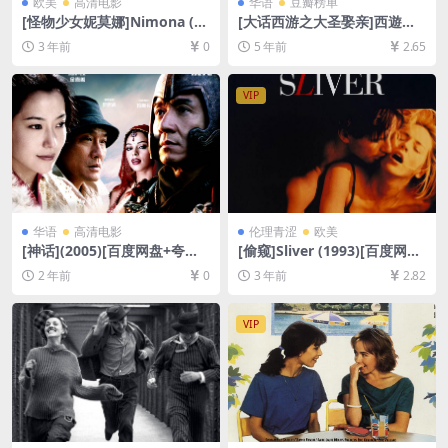
欧美
高清电影
华语
豆瓣榜单
[怪物少女妮莫娜]Nimona (20
[大话西游之大圣娶亲]西遊記
23)[百度网盘+迅雷云盘资源1
大結局之仙履奇緣 (1995)[百
3 年前
0
5 年前
2.65
080P超清未删减][MP4/2GB]
度网盘+迅雷云盘资源1080P
[中英字幕]
超清未删减][MP4/6.4GB][粤
语中字]
VIP
华语
高清电影
伦理青涩
欧美
[神话](2005)[百度网盘+夸克
[偷窥]Sliver (1993)[百度网盘
网盘1080P超清未删减资源]
+夸克网盘1080P超清未删减
2 年前
0
3 年前
2.82
[网盘在线播放/下载][MP4/8G
资源][网盘在线播放/下载][MP
B][中文字幕]
4/6.6GB][中英字幕]
VIP