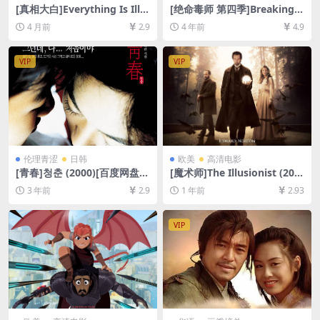
[真相大白]Everything Is Illu
[绝命毒师 第四季]Breaking B
minated (2005)[百度网盘+夸
ad Season 4 (2011)[百度网
4 月前
2.9
4 年前
4.9
克网盘1080P超清未删减资源]
盘+夸克网盘1080P超清未删
[网盘在线播放/下载][MP4/7G
减资源][网盘在线播放/下载]
B][中文字幕]
[MP4/37GB][中英字幕]
VIP
VIP
伦理青涩
日韩
欧美
高清电影
[青春]청춘 (2000)[百度网盘
[魔术师]The Illusionist (200
+迅雷云盘DVD原盘高清未删
6)[百度网盘+夸克网盘1080P
3 年前
2.9
1 年前
2.93
减资源][网盘在线播放/下载]
超清未删减资源][网盘在线播
[MP4/4GB][韩语中字][视频文
放/下载][MP4/7.5GB][中英字
件+防和谐加密压缩包]
幕]
VIP