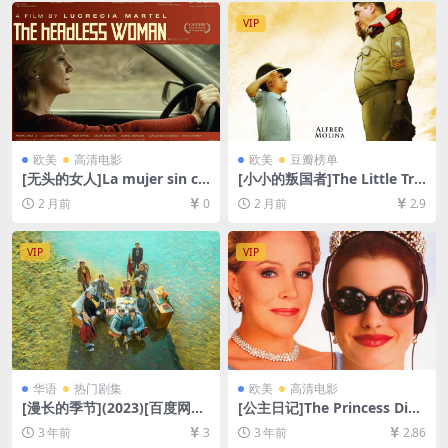
6GB][中英字幕]
VIP
欧美
高清电影
欧美
豆瓣榜单
[无头的女人]La mujer sin ca
[小小的叛国者]The Little Trai
beza (2008)[百度网盘+夸克
tor (2008)[百度网盘+夸克网
2 月前
0
2 月前
2.9
网盘1080P超清未删减资源]
盘1080P超清未删减资源][网
[网盘在线播放/下载][MP4/3G
盘在线播放/下载][MP4/6GB]
B][中文字幕]
[中文字幕]
VIP
VIP
华语
热门剧集
欧美
高清电影
[漫长的季节](2023)[百度网盘
[公主日记]The Princess Diari
+迅雷云盘+阿里云盘资源1080
es (2001)[百度网盘+迅雷云盘
3 年前
3
3 年前
2.86
P超清未删减][MP4/7GB][中
资源1080P超清未删减][MP4/