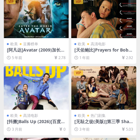
VIP
VIP
欧美
豆瓣榜单
欧美
高清电影
[阿凡达]Avatar (2009)加长版
[天佑鲍比]Prayers for Bobb
[百度网盘+迅雷云盘资源1080
y (2009)[百度网盘+夸克网盘1
5 年前
2.78
1 年前
2.92
P超清未删减][MP4/13GB][中
080P超清未删减资源][网盘在
英字幕]
线播放/下载][MP4/6.8GB][中
英字幕]
VIP
欧美
高清电影
欧美
热门剧集
[抖擞]Balls Up (2026)[百度网
[无耻之徒(美版)]第三季 Sha
盘+夸克网盘1080P超清未删
meless Season 3 (2013)[百
3 月前
0
3 年前
5.03
减资源][网盘在线播放/下载]
度网盘+夸克网盘1080P超清
[MP4/7.4GB][中英字幕]
未删减资源][网盘在线播放/下