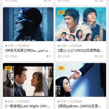
2 周前
2.9
4 年前
2.83
清未删减资源][网盘在线播放/
超清未删减][MP4/6.4GB][中
下载][MP4/5.7GB][中文字幕]
英字幕]
VIP
日韩
高清电影
日韩
高清电影
[神圣无花果之种]دانه انجیر معا
[鸢]とんび (2022)[百度网盘
بد (2024)[百度网盘+夸克网盘
+迅雷云盘资源1080P超清未
2 年前
0
3 年前
2.91
1080P超清未删减资源][网盘
删减][MP4/9GB][日语中字]
在线播放/下载][MP4/3GB][中
文字幕]
VIP
VIP
欧美
高清电影
日韩
高清电影
[一夜迷情]Last Night (2010)
[诱拐]g@me. (2003)[百度网