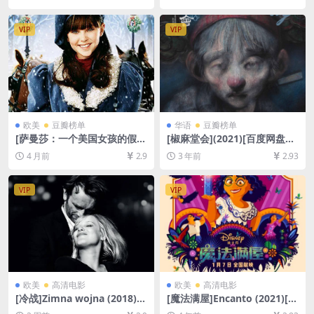
80P超清][MP4/6.8GB][中文
删减资源][网盘在线播放/下
字幕]
载][MP4/5.6GB][中文字幕]
VIP
VIP
欧美
豆瓣榜单
华语
豆瓣榜单
[萨曼莎：一个美国女孩的假
[椒麻堂会](2021)[百度网盘
期]Samantha: An American
+夸克网盘资源1080P超清未
4 月前
2.9
3 年前
2.93
Girl Holiday (2004)[百度网盘
删减][MP4/11GB][中文字幕]
+夸克网盘1080P超清未删减
资源][网盘在线播放/下载][MP
VIP
VIP
4/5.8GB][中英字幕]
欧美
高清电影
欧美
高清电影
[冷战]Zimna wojna (2018)
[魔法满屋]Encanto (2021)[百
[百度网盘+夸克网盘1080P超
度网盘+迅雷云盘资源1080P