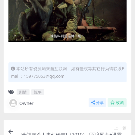
本站所有资源均来自互联网，如有侵权等其它行为请联系E
mail：159775053@qq.com
剧情
战争
Owner
分享
收藏
上一篇
[金福南杀人事件始末]（2010） [百度网盘+迅雷云