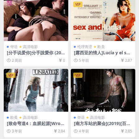
载][MP4/41GB][中英字幕]
VIP
华语
高清电影
伦理青涩
欧美
[分手说爱你]分手說愛你 (201
[露西亚的情人]Lucía y el sex
0)[百度网盘+夸克网盘1080P
o (2001)[百度网盘+迅雷云盘
2 周前
0
5 年前
2.87
超清未删减资源][网盘在线播
资源1080P超清未删减][MP4/
放/下载][MP4/7.7GB][中文字
8.0GB][中英字幕]【视频文件
幕]
+防和谐压缩包（含解压密
VIP
VIP
码）】
欧美
高清电影
华语
高清电影
[致命弯道4：血腥起源]Wron
[南方车站的聚会](2019)[百度
g Turn 4: Bloody Beginning
网盘+迅雷云盘资源1080P超
3 年前
2.84
4 年前
2.85
s (2011)[百度网盘+迅雷云盘
清未删减][MP4/7GB][中文字
资源1080P超清未删减][MP4/
幕]