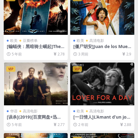
欧美
豆瓣榜单
欧美
高清电影
[蝙蝠侠：黑暗骑士崛起]The
[僵尸胡安]Juan de los Muert
Dark Knight Rises (2012)[百
os (2011)[百度网盘+夸克网盘
5 年前
2.78
3 周前
2.9
度网盘+迅雷云盘资源1080P
1080P超清未删减资源][网盘
超清未删减][MP4/10GB][中
在线播放/下载][MP4/6.6GB]
英字幕]
[中文字幕]
VIP
VIP
华语
高清电影
欧美
高清电影
[误杀](2019)[百度网盘+迅雷
[一日情人]L’Amant d’un jour
云盘资源1080P超清未删减]
(2017)[百度网盘+夸克网盘10
5 年前
2.77
2 年前
2.88
[MP4/7.4GB][原声中字]
80P超清未删减资源][网盘在
线播放/下载][MP4/5.2GB][中
文字幕]