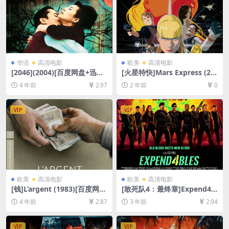
华语
高清电影
欧美
高清电影
[2046](2004)[百度网盘+迅雷
[火星特快]Mars Express (20
云盘资源1080P超清未删减]
23)[百度网盘+夸克网盘1080P
4 年前
2.97
2 年前
0
[MP4/7.9GB][原声中字]
超清未删减资源][网盘在线播
放/下载][MP4/5.8GB][中文字
幕]
VIP
VIP
欧美
高清电影
欧美
高清电影
[钱]L’argent (1983)[百度网盘
[敢死队4：最终章]Expend4bl
+迅雷云盘资源1080P超清未
es (2023)[百度网盘+夸克网盘
4 年前
2.87
3 年前
2.94
删减][MP4/5.5GB][中文字幕]
1080P超清未删减资源][网盘
在线播放/下载][MP4/5GB][中
英字幕]
VIP
VIP