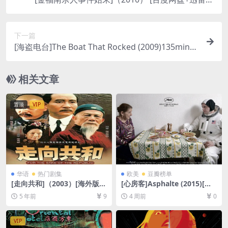
盘资源1080P超清][MP4/7.8GB][韩语中字]
下一篇
[海盗电台]The Boat That Rocked (2009)135min
[百度网盘+夸克网盘+迅雷云盘资源1080P超清][MP
4/7.7GB][中英字幕]【视频文件+防和谐压缩包（含
相关文章
解压密码）】
置顶
VIP
华语
热门剧集
欧美
豆瓣榜单
[走向共和]（2003）[海外版6
[心房客]Asphalte (2015)[百
8集全][失效包补，看完为止]
度网盘+夸克网盘1080P超清
5 年前
9
4 周前
0
[百度网盘+夸克网盘+迅雷网
未删减资源][网盘在线播放/下
盘+阿里云盘资源未删减高清D
载][MP4/2GB][中文字幕]
VD原盘转制][MKV/112GB]
VIP
[国语中字]