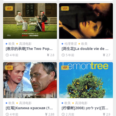
字]
7GB][中英字幕]
VIP
VIP
欧美
高清电影
伦理青涩
欧美
[教宗的承继]The Two Popes
[两生花]La double vie de Vé
(2019)[百度网盘+迅雷云盘资
ronique (1991)[百度网盘+迅
4 年前
2.8
5 年前
2.7
源1080P超清未删减][MP4/7.
雷云盘资源1080P超清未删减]
9GB][中英字幕]
[MP4/5.7GB][原声中字]【视
频文件+防和谐压缩包（含解
VIP
VIP
压密码）】
欧美
高清电影
欧美
高清电影
[红莓]Калина красная (197
[柠檬树]עץ לימון (2008)[百度
4)[百度网盘+迅雷云盘资源10
网盘+夸克网盘1080P超清未
4 年前
2.88
2 月前
2.9