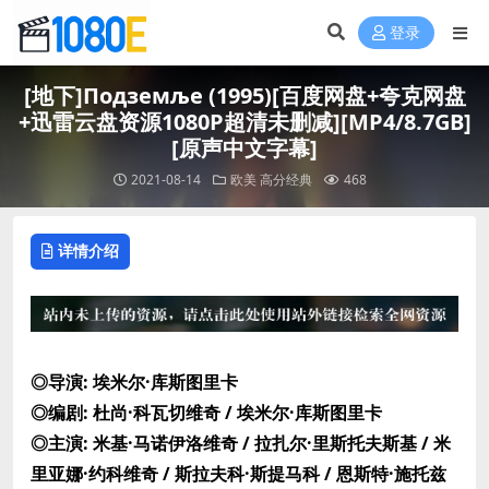
登录
[地下]Подземље (1995)[百度网盘+夸克网盘
+迅雷云盘资源1080P超清未删减][MP4/8.7GB]
[原声中文字幕]
2021-08-14
欧美
高分经典
468
详情介绍
◎导演: 埃米尔·库斯图里卡
◎编剧: 杜尚·科瓦切维奇 / 埃米尔·库斯图里卡
◎主演: 米基·马诺伊洛维奇 / 拉扎尔·里斯托夫斯基 / 米
里亚娜·约科维奇 / 斯拉夫科·斯提马科 / 恩斯特·施托兹