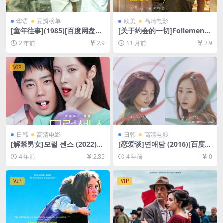
华语
豆瓣榜单
欧美
高清电影
[童年往事](1985)[百度网盘
[关于约会的一切]Follemente
+夸克网盘1080P超清未删减
(2025)[百度网盘+夸克网盘10
2 年前
2.9
11 月前
2.9
资源][网盘在线播放/下载][MP
80P超清未删减资源][网盘在
4/8GB][中文字幕]
线播放/下载][MP4/6GB][中文
字幕]
VIP
日韩
高清电影
日韩
高清电影
[解禁男女]모럴 센스 (2022)
[恋爱谈]연애담 (2016)[百度网
[百度网盘+迅雷云盘资源1080
盘+迅雷云盘资源1080P超清
4 年前
2.85
4 年前
0
P超清未删减][MP4/7.7GB][韩
未删减][MP4/5.3GB][韩语中
语中字]
字]
VIP
VIP