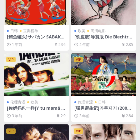
日韩
豆瓣榜单
欧美
高清电影
[鲭鱼罐头]サバカン SABAKA
[铁皮鼓]导剪版 Die Blechtro
N (2022)[百度网盘+夸克网盘
mmel (1979)[百度网盘+迅雷
1 年前
2.96
4 年前
2.85
1080P超清未删减资源][网盘
云盘资源1080P超清未删减]
在线播放/下载][MP4/4.8GB]
[MP4/10GB][中文字幕]
[中文字幕]
VIP
VIP
伦理青涩
欧美
伦理青涩
日韩
[你妈妈也一样]Y tu mamá ta
[猛男诞生记]가루지기 (2008)
mbién (2001)[百度网盘+夸克
[百度网盘+夸克网盘1080P超
3 年前
2.9
3 年前
2.84
网盘1080P超清未删减资源]
清未删减资源][网盘在线播放/
[网盘在线播放/下载][MP4/6.
下载][MP4/6.8GB][中文字幕]
5GB][中文字幕]
VIP
VIP