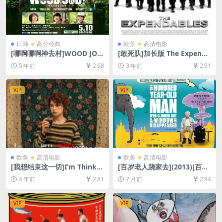
日韩
高分经典
欧美
高清电影
[哪啊哪啊神去村]WOOD JO
[敢死队]加长版 The Expenda
B！神去なあなあ日常 (2014)
bles (2010)[百度网盘+迅雷云
5 年前
2.68
3 年前
2.91
[百度网盘+夸克网盘+迅雷云
盘资源1080P超清未删减][MP
盘资源1080P超清未删减][MP
4/3.7GB][中英字幕]
4/7.5GB][日语中字]
VIP
VIP
欧美
高清电影
欧美
高清电影
[我想结束这一切]I’m Thinkin
[百岁老人跷家去](2013)[百度
g of Ending Things (2020)
网盘+夸克网盘1080P超清未
4 年前
2.81
7 月前
2.94
[百度网盘+迅雷云盘资源1080
删减资源][网盘在线播放/下
P超清未删减][MP4/8.7GB][中
载][MP4/8.7GB][中文字幕]
英字幕]
VIP
VIP