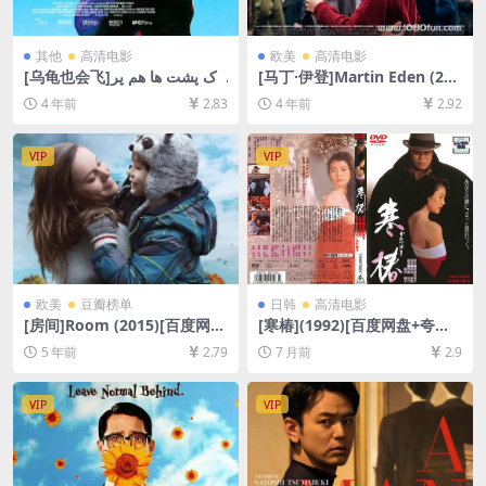
其他
高清电影
欧美
高清电影
[乌龟也会飞]لاک پشت ها هم پر
[马丁·伊登]Martin Eden (201
واز می کنند (2004)[百度网盘
9)[百度网盘+迅雷云盘资源10
4 年前
2.83
4 年前
2.92
+迅雷云盘资源1080P超清未
80P超清未删减][MP4/8GB]
删减][MP4/6GB][中文字幕]
[中文字幕]
VIP
VIP
欧美
豆瓣榜单
日韩
高清电影
[房间]Room (2015)[百度网盘
[寒椿](1992)[百度网盘+夸克
+迅雷云盘资源1080P超清未
网盘1080P超清未删减资源]
5 年前
2.79
7 月前
2.9
删减][MP4/7.1GB][中英字幕]
[网盘在线播放/下载][MP4/8.
8GB][中文字幕]
VIP
VIP