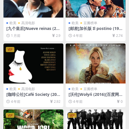
欧美
高清电影
欧美
豆瓣榜单
[九个皇后]Nueve reinas (20
[邮差]加长版 Il postino (199
00)[百度网盘+夸克网盘1080P
4)[百度网盘+迅雷云盘资源10
1 月前
2.9
4 年前
2.74
超清未删减资源][网盘在线播
80P超清未删减][MP4/7GB]
放/下载][MP4/7.8GB][中文字
[中文字幕]
幕]
VIP
欧美
高清电影
欧美
豆瓣榜单
[咖啡公社]Café Society (201
[沃伦]Wołyń (2016)[百度网
6)[百度网盘+迅雷云盘资源10
盘+迅雷云盘资源1080P超清]
4 年前
2.92
4 年前
0
80P超清未删减][MP4/6GB]
[MP4/9.8GB][中英字幕]
[中文字幕]
VIP
VIP