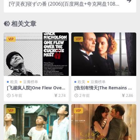
[守灵夜]寝ずの番 (2006)[百度网盘+夸克网盘1080P
超清未删减资源][网盘在线播放/下载][MP4/7GB]
[中文字幕]
相关文章
VIP
VIP
欧美
豆瓣榜单
欧美
豆瓣榜单
[飞越疯人院]One Flew Over
[告别有情天]The Remains of
the Cuckoo’s Nest (1975)
the Day (1993)[百度网盘+夸
5 年前
2.74
2 年前
2.86
[百度网盘+迅雷云盘资源1080
克网盘1080P超清未删减资源]
P超清未删减][MP4/8.6GB][中
[网盘在线播放/下载][MP4/8.
英字幕]
9GB][中英字幕]
VIP
VIP