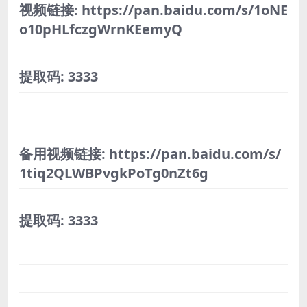
视频链接: https://pan.baidu.com/s/1oNE
o10pHLfczgWrnKEemyQ
提取码: 3333
备用视频链接: https://pan.baidu.com/s/
1tiq2QLWBPvgkPoTg0nZt6g
提取码: 3333