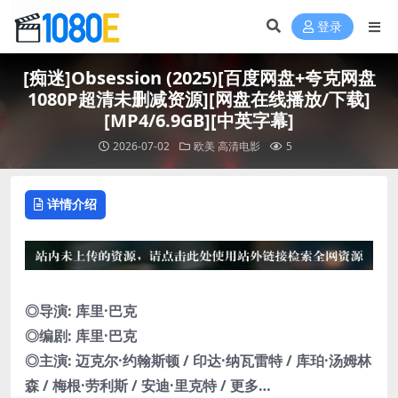
登录
[痴迷]Obsession (2025)[百度网盘+夸克网盘
1080P超清未删减资源][网盘在线播放/下载]
[MP4/6.9GB][中英字幕]
2026-07-02
欧美
高清电影
5
详情介绍
◎导演: 库里·巴克
◎编剧: 库里·巴克
◎主演: 迈克尔·约翰斯顿 / 印达·纳瓦雷特 / 库珀·汤姆林
森 / 梅根·劳利斯 / 安迪·里克特 / 更多…