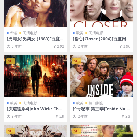
华语
高清电影
欧美
高清电影
[男与女]男與女 (1983)[百度网
[偷心]Closer (2004)[百度网盘
盘+夸克网盘1080P超清未删
+夸克网盘1080P超清未删减
3 年前
2.92
2 年前
2.96
减资源][网盘在线播放/下载]
资源][网盘在线播放/下载][MP
[MP4/6.2GB][粤语中字]
4/6.7GB][中英字幕]
VIP
VIP
欧美
高清电影
欧美
热门剧集
[疾速追杀4]John Wick: Chap
[9号秘事 第三季]Inside No. 9
ter 4 (2023)[百度网盘+迅雷
Season 3 (2016)[百度网盘
3 年前
2.9
2 年前
3.3
云盘资源1080P超清未删减]
+夸克网盘1080P超清未删减
[MP4/10GB][中英字幕]
资源][网盘在线播放/下载][MP
4/7GB][中英字幕]
VIP
VIP