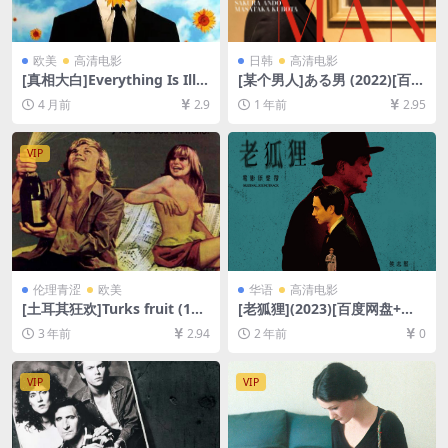
欧美
高清电影
日韩
高清电影
[真相大白]Everything Is Illu
[某个男人]ある男 (2022)[百度
minated (2005)[百度网盘+夸
网盘+夸克网盘1080P超清未
4 月前
2.9
1 年前
2.95
克网盘1080P超清未删减资源]
删减资源][网盘在线播放/下
[网盘在线播放/下载][MP4/7G
载][MP4/8.4GB][中文字幕]
B][中文字幕]
VIP
伦理青涩
欧美
华语
高清电影
[土耳其狂欢]Turks fruit (197
[老狐狸](2023)[百度网盘+夸
3)[百度网盘+迅雷云盘资源10
克网盘1080P超清未删减资源]
3 年前
2.94
2 年前
0
80P超清未删减][MP4/3GB]
[网盘在线播放/下载][MP4/6.
[原声中字]【手机无法在线播
6GB][中文字幕]
放，请下载防和谐压缩包（含
VIP
VIP
解压密码）】