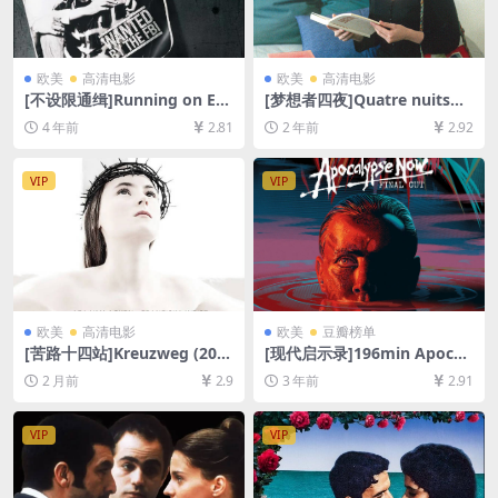
欧美
高清电影
欧美
高清电影
[不设限通缉]Running on Em
[梦想者四夜]Quatre nuits
pty (1988)[百度网盘+迅雷云
d’un rêveur (1971)[百度网盘
4 年前
2.81
2 年前
2.92
盘资源1080P超清未删减][MP
+夸克网盘1080P超清未删减
4/7.3GB][中英字幕]
资源][网盘在线播放/下载][MP
4/5.4GB][中文字幕]
VIP
VIP
欧美
高清电影
欧美
豆瓣榜单
[苦路十四站]Kreuzweg (201
[现代启示录]196min Apocal
4)[百度网盘+夸克网盘1080P
ypse Now (1979)[百度网盘
2 月前
2.9
3 年前
2.91
超清未删减资源][网盘在线播
+夸克网盘+迅雷云盘资源1080
放/下载][MP4/7.2GB][中英字
P超清未删减][MP4/11GB][中
幕]
英字幕]
VIP
VIP