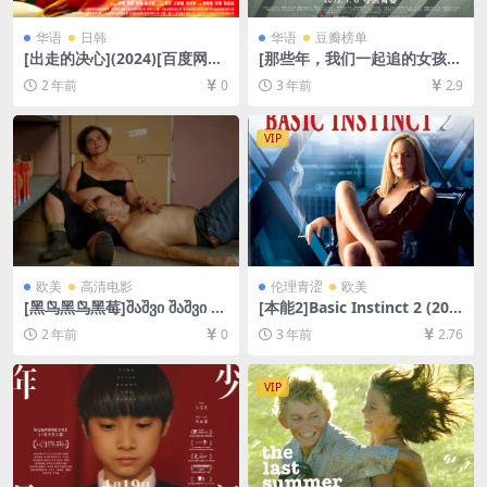
华语
日韩
华语
豆瓣榜单
[出走的决心](2024)[百度网盘
[那些年，我们一起追的女孩]
+夸克网盘1080P/4K超清未删
那些年，我們一起追的女孩 (2
2 年前
0
3 年前
2.9
减资源][网盘在线播放/下载]
011)[百度网盘+迅雷云盘资源
[MP4/9GB][中文字幕]
1080P超清未删减][MP4/7G
B][中文字幕]
VIP
欧美
高清电影
伦理青涩
欧美
[黑鸟黑鸟黑莓]შაშვი შაშვი მა
[本能2]Basic Instinct 2 (200
ყვალი (2023)[百度网盘+夸克
6)[百度网盘+迅雷云盘资源10
2 年前
0
3 年前
2.76
网盘1080P超清未删减资源]
80P超清未删减][MP4/7GB]
[网盘在线播放/下载][MP4/7.
[中英字幕]
2GB][中英字幕]
VIP