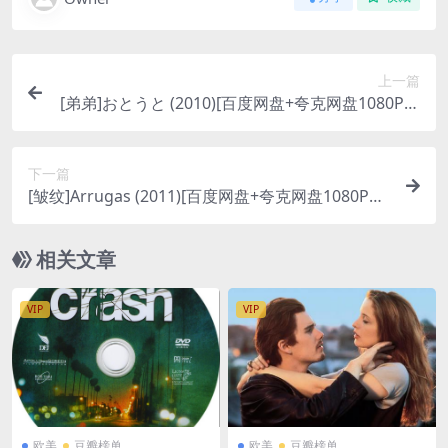
上一篇
[弟弟]おとうと (2010)[百度网盘+夸克网盘1080P超
清未删减资源][网盘在线播放/下载][MP4/8.4GB][中
文字幕]
下一篇
[皱纹]Arrugas (2011)[百度网盘+夸克网盘1080P超
清未删减资源][网盘在线播放/下载][MP4/6GB][中
文字幕]
相关文章
VIP
VIP
欧美
豆瓣榜单
欧美
豆瓣榜单