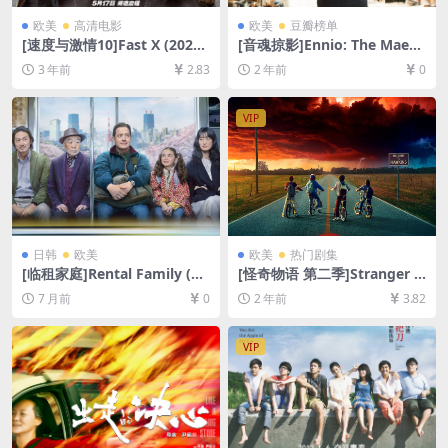
欧美
高清电影
欧美
豆瓣榜单
[速度与激情10]Fast X (2023)
[音魂掠影]Ennio: The Maest
[百度网盘+迅雷云盘资源1080
ro (2021)[百度网盘+夸克网盘
3 年前
2.83
2 年前
0
P超清未删减][MP4/8GB][中
1080P超清未删减资源][网盘
英字幕]
在线播放/下载][MP4/11GB]
[中文字幕]
VIP
日韩
欧美
欧美
热门剧集
[临租家庭]Rental Family (20
[怪奇物语 第二季]Stranger T
25)[百度网盘+夸克网盘2160P
hings Season 2 (2017)[百度
7 月前
0
2 年前
3.82
超清未删减资源][网盘在线播
网盘+夸克网盘1080P超清未
放/下载][MKV/20GB][中文字
删减资源][网盘在线播放/下
幕]
载][MP4/29GB][中英字幕]
VIP