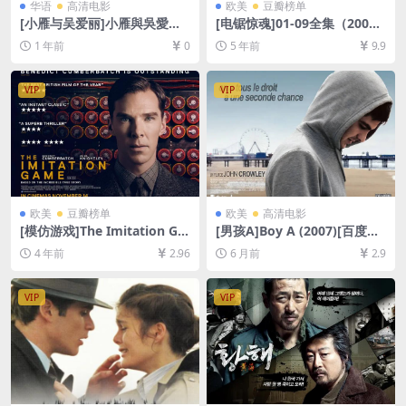
华语
高清电影
欧美
豆瓣榜单
[小雁与吴爱丽]小雁與吳愛麗
[电锯惊魂]01-09全集（2004-
(2024)[百度网盘+夸克网盘10
2021）[百度网盘+迅雷云盘资
1 年前
0
5 年前
9.9
80P超清未删减资源][网盘在
源1080P超清未删减][MP4/48
线播放/下载][MP4/7.5GB][中
GB][中英字幕]
文字幕]
VIP
VIP
欧美
豆瓣榜单
欧美
高清电影
[模仿游戏]The Imitation Ga
[男孩A]Boy A (2007)[百度网
me (2014)[百度网盘+迅雷云
盘+夸克网盘1080P超清未删
4 年前
2.96
6 月前
2.9
盘资源1080P超清未删减][MP
减资源][网盘在线播放/下载]
4/7.3GB][中英字幕]
[MP4/7GB][中英字幕]
VIP
VIP