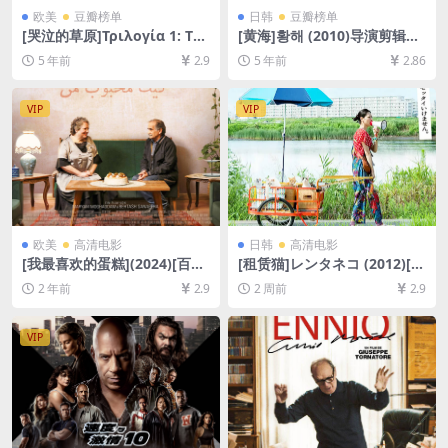
欧美
豆瓣榜单
日韩
豆瓣榜单
[哭泣的草原]Τριλογία 1: Το
[黄海]황해 (2010)导演剪辑版
Λιβάδι που δακρύζει (200
[百度网盘+夸克网盘+迅雷云
5 年前
2.9
5 年前
2.86
4)[百度网盘+迅雷云盘资源10
盘资源1080P超清未删减][MP
80P超清未删减][MP4/9.5GB]
4/9GB][韩语中字]
[中文字幕]
VIP
VIP
欧美
高清电影
日韩
高清电影
[我最喜欢的蛋糕](2024)[百度
[租赁猫]レンタネコ (2012)[百
网盘+夸克网盘1080P超清未
度网盘+夸克网盘1080P超清
2 年前
2.9
2 周前
2.9
删减资源][网盘在线播放/下
未删减资源][网盘在线播放/下
载][MP4/6.4GB][中文字幕]
载][MP4/7.3GB][中文字幕]
VIP