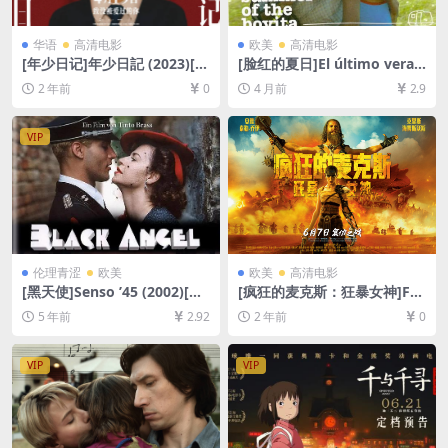
华语
高清电影
欧美
高清电影
[年少日记]年少日記 (2023)[百
[脸红的夏日]El último veran
度网盘+夸克网盘1080P超清
o de la Boyita (2009)[百度网
2 年前
0
4 月前
2.9
未删减资源][网盘在线播放/下
盘+夸克网盘1080P超清未删
载][MP4/7.18GB][粤语中字]
减资源][网盘在线播放/下载]
[MP4/5.9GB][中文字幕]
VIP
伦理青涩
欧美
欧美
高清电影
[黑天使]Senso ’45 (2002)[百
[疯狂的麦克斯：狂暴女神]Fur
度网盘+迅雷云盘资源1080P
iosa: A Mad Max Saga (202
5 年前
2.92
2 年前
0
超清未删减][MP4/8.1GB][原
4)[百度网盘+夸克网盘1080P
声中字]【视频文件+防和谐压
超清未删减资源][网盘在线播
缩包（含解压密码）】
放/下载][MP4/10GB][官方中
VIP
VIP
英字幕]