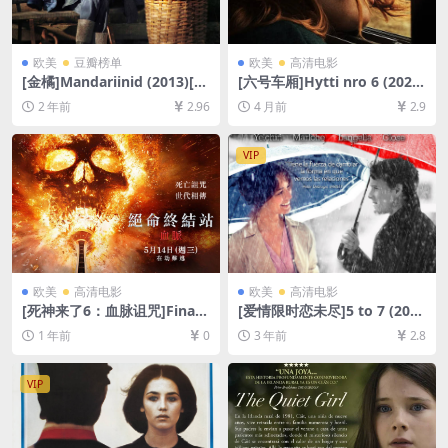
欧美
豆瓣榜单
欧美
高清电影
[金橘]Mandariinid (2013)[百
[六号车厢]Hytti nro 6 (2021)
度网盘+夸克网盘1080P超清
[百度网盘+夸克网盘1080P超
2 年前
2.96
4 月前
2.9
未删减资源][网盘在线播放/下
清未删减资源][网盘在线播放/
载][MP4/6.4GB][中英字幕]
下载][MP4/7GB][中文字幕]
VIP
欧美
高清电影
欧美
高清电影
[死神来了6：血脉诅咒]Final
[爱情限时恋未尽]5 to 7 (201
Destination: Bloodlines (20
4)[百度网盘+迅雷云盘资源10
1 年前
0
3 年前
2.8
25)[百度网盘+夸克网盘4K超
80P超清未删减][MP4/5.8GB]
清未删减资源][网盘在线播放/
[中英字幕]
下载][MP4/7.3GB][中英字幕]
VIP