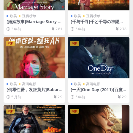
欧美
豆瓣榜单
欧美
豆瓣榜单
[婚姻故事]Marriage Story (2
[千与千寻]千と千尋の神隠し
019)[百度网盘+夸克网盘1080
(2001)[百度网盘+迅雷云盘资
3 年前
2.81
5 年前
2.78
P超清未删减资源][网盘在线播
源1080P超清未删减][MP4/8.
放/下载][MP4/8.9GB][中英字
1GB][日语中字]
幕]
VIP
VIP
欧美
高清电影
欧美
高清电影
[倒霉性爱，发狂黄片]Babard
[一天]One Day (2011)[百度
eală cu bucluc sau porno b
网盘+夸克网盘+迅雷云盘资源
5 月前
2.9
5 年前
2.9
alamuc (2021)[百度网盘+夸
1080P超清未删减][MP4/6.8G
克网盘1080P超清未删减资源]
B][中英特效字幕]
[网盘在线播放/下载][MP4/7G
VIP
VIP
B][中英字幕]