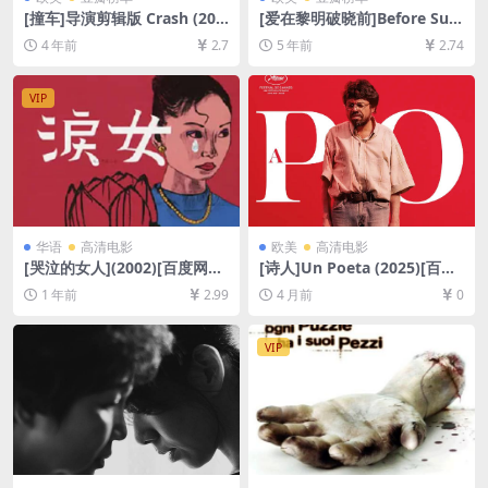
[撞车]导演剪辑版 Crash (200
[爱在黎明破晓前]Before Sun
4)[百度网盘+迅雷云盘资源10
rise (1995)[百度网盘+迅雷云
4 年前
2.7
5 年前
2.74
80P超清未删减][MP4/7.4GB]
盘资源1080P超清未删减][MP
[中英字幕]
4/6.4GB][中英字幕]
VIP
华语
高清电影
欧美
高清电影
[哭泣的女人](2002)[百度网盘
[诗人]Un Poeta (2025)[百度
+夸克网盘DVD高清未删减资
网盘+夸克网盘1080P超清未
1 年前
2.99
4 月前
0
源][网盘在线播放/下载][MP4/
删减资源][网盘在线播放/下
5.7GB][中文字幕]
载][MP4/8.7GB][中文字幕]
VIP