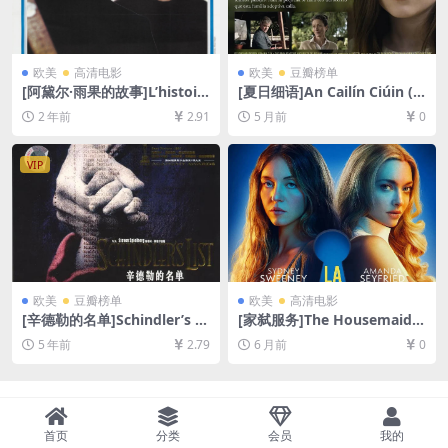
欧美
高清电影
欧美
豆瓣榜单
[阿黛尔·雨果的故事]L’histoir
[夏日细语]An Cailín Ciúin (2
e d’Adèle H. (1975)[百度网盘
022)[百度网盘+夸克网盘1080
2 年前
2.91
5 月前
0
+夸克网盘1080P超清未删减
P超清未删减资源][网盘在线播
资源][网盘在线播放/下载][MP
放/下载][MP4/6.2GB][中文字
4/6.6GB][中英字幕]
幕]
VIP
欧美
豆瓣榜单
欧美
高清电影
[辛德勒的名单]Schindler’s Li
[家弑服务]The Housemaid
st (1993)[百度网盘+迅雷云盘
(2025)[百度网盘+夸克网盘4K
5 年前
2.79
6 月前
0
资源1080P超清未删减][MP4/
超清未删减资源][网盘在线播
12GB][中英字幕]
放/下载][MKV/15GB][中英字
幕]
首页
分类
会员
我的