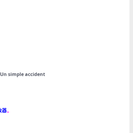
n simple accident
放器
。