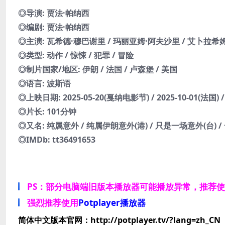
◎导演: 贾法·帕纳西
◎编剧: 贾法·帕纳西
◎主演: 瓦希德·穆巴谢里 / 玛丽亚姆·阿夫沙里 / 艾卜拉希姆
◎类型: 动作 / 惊悚 / 犯罪 / 冒险
◎制片国家/地区: 伊朗 / 法国 / 卢森堡 / 美国
◎语言: 波斯语
◎上映日期: 2025-05-20(戛纳电影节) / 2025-10-01(法国) / 
◎片长: 101分钟
◎又名: 纯属意外 / 纯属伊朗意外(港) / 只是一场意外(台) / 一个小事故 /
◎IMDb: tt36491653
PS：部分电脑端旧版本播放器可能播放异常，推荐
强烈推荐使用
Potplayer播放器
简体中文版本官网：http://potplayer.tv/?lang=zh_CN