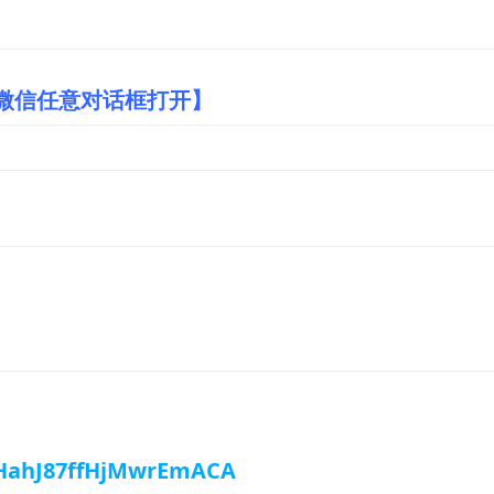
/微信任意对话框打开】
mHahJ87ffHjMwrEmACA