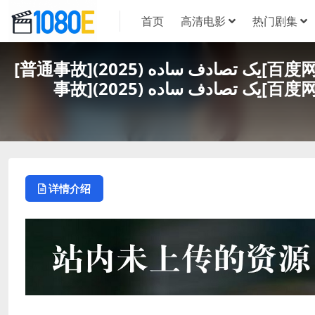
首页
高清电影
热门剧集
[普通事故]یک تصادف ساده (2025)[百度网盘+夸克网盘4K超清未删减资源][网盘在线播放/下载][MP4/7.8GB][中文字幕][普通
事故]202
详情介绍